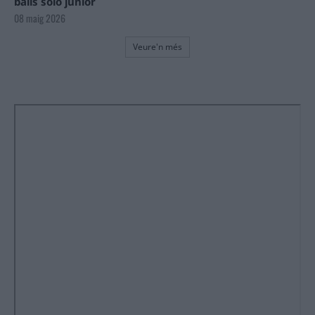
balls solo júnior
08 maig 2026
Veure'n més