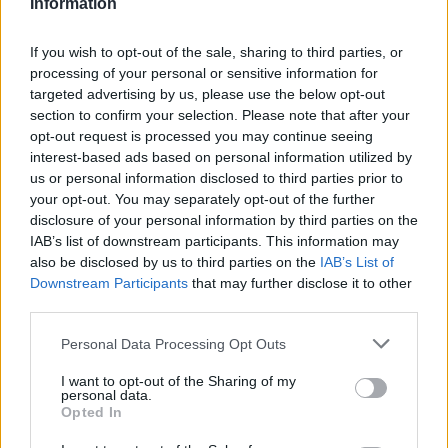
Information
If you wish to opt-out of the sale, sharing to third parties, or
processing of your personal or sensitive information for
Andreu Prunera
targeted advertising by us, please use the below opt-out
Periodista
section to confirm your selection. Please note that after your
opt-out request is processed you may continue seeing
interest-based ads based on personal information utilized by
us or personal information disclosed to third parties prior to
your opt-out. You may separately opt-out of the further
ARTICLES RELACIONATS
disclosure of your personal information by third parties on the
IAB’s list of downstream participants. This information may
Les Terres de l’Ebre no tindran dron tèrmic
also be disclosed by us to third parties on the
IAB’s List of
propi per als Agents Rurals fins al 2027
Downstream Participants
that may further disclose it to other
10 de juliol de 2026
third parties.
Medi Ambient
Personal Data Processing Opt Outs
Horta de Sant Joan i Bot inicien el
I want to opt-out of the Sharing of my
dispositiu per a millorar l’accés i la
personal data.
seguretat a Les Olles
Opted In
26 de juny de 2026
Societat