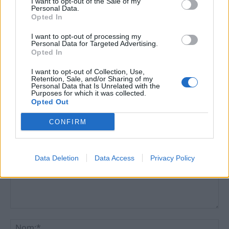
I want to opt-out of the Sale of my
Personal Data.
Opted In
La nova llei de l’amiant obri una oportunitat
per a retirar 48.000 tones que hi ha a la
I want to opt-out of processing my
regió
Personal Data for Targeted Advertising.
26 de juny de 2026
Opted In
Medi Ambient
I want to opt-out of Collection, Use,
Retention, Sale, and/or Sharing of my
Personal Data that Is Unrelated with the
Purposes for which it was collected.
Opted Out
DEIXA UNA RESPOSTA
CONFIRM
Data Deletion
Data Access
Privacy Policy
Comentari:
No