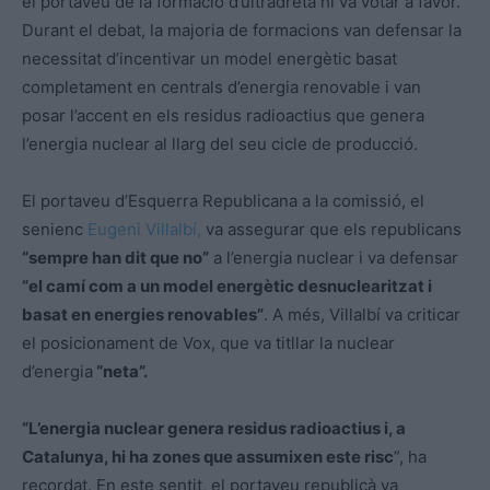
el portaveu de la formació d’ultradreta hi va votar a favor.
Durant el debat, la majoria de formacions van defensar la
necessitat d’incentivar un model energètic basat
completament en centrals d’energia renovable i van
posar l’accent en els residus radioactius que genera
l’energia nuclear al llarg del seu cicle de producció.
El portaveu d’Esquerra Republicana a la comissió, el
senienc
Eugeni Villalbí,
va assegurar que els republicans
“sempre han dit que no”
a l’energia nuclear i va defensar
“el camí com a un model energètic desnuclearitzat i
basat en energies renovables”
. A més, Villalbí va criticar
el posicionament de Vox, que va titllar la nuclear
d’energia
“neta”.
“L’energia nuclear genera residus radioactius i, a
Catalunya, hi ha zones que assumixen este risc
”, ha
recordat. En este sentit, el portaveu republicà va