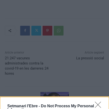
Article anterior
Article següent
21.247 vacunes
La pressió social
administrades contra la
covid-19 en les darreres 24
hores
Setmanari l'Ebre -
Do Not Process My Personal