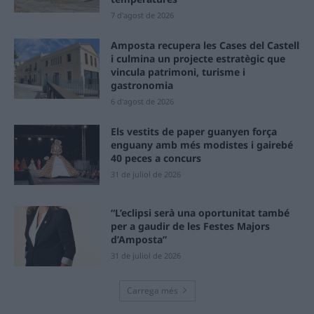
7 d'agost de 2026
Amposta recupera les Cases del Castell
i culmina un projecte estratègic que
vincula patrimoni, turisme i
gastronomia
6 d'agost de 2026
Els vestits de paper guanyen força
enguany amb més modistes i gairebé
40 peces a concurs
31 de juliol de 2026
“L’eclipsi serà una oportunitat també
per a gaudir de les Festes Majors
d’Amposta”
31 de juliol de 2026
Carrega més