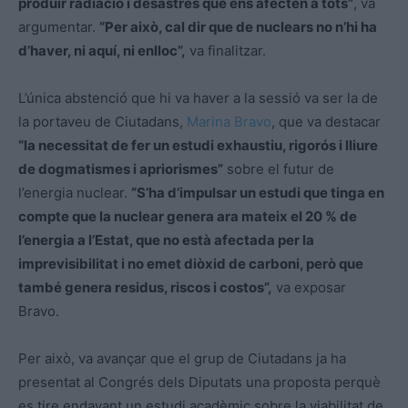
produir radiació i desastres que ens afecten a tots”
, va
argumentar.
“Per això, cal dir que de nuclears no n’hi ha
d’haver, ni aquí, ni enlloc”,
va finalitzar.
L’única abstenció que hi va haver a la sessió va ser la de
la portaveu de Ciutadans,
Marina Bravo
, que va destacar
“la necessitat de fer un estudi exhaustiu, rigorós i lliure
de dogmatismes i apriorismes”
sobre el futur de
l’energia nuclear.
“S’ha d’impulsar un estudi que tinga en
compte que la nuclear genera ara mateix el 20 % de
l’energia a l’Estat, que no està afectada per la
imprevisibilitat i no emet diòxid de carboni, però que
també genera residus, riscos i costos”,
va exposar
Bravo.
Per això, va avançar que el grup de Ciutadans ja ha
presentat al Congrés dels Diputats una proposta perquè
es tire endavant un estudi acadèmic sobre la viabilitat de