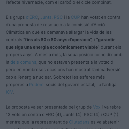
l’efecte hivernacle, com el carbó o el cicle combinat.
Els grups
d’ERC
,
Junts
,
PSC
i la
CUP
han votat en contra
d’una proposta de resolució a la comissió d’Acció
Climàtica en què es demanava allargar la vida de les
centrals
“fins als 60 o 80 anys d’operació”,
i
“garantir
que siga una energia econòmicament viable
” durant els
propers anys. A més a més, la seua posició coincidix amb
la
dels comuns
, que no estaven presents a la votació
però en nombroses ocasions han mostrat l’animadversió
cap a l’energia nuclear. Sobretot les esferes més
properes a
Podem
, socis del govern estatal, i a l’antiga
ICV
.
La proposta va ser presentada pel grup de
Vox
i va rebre
13 vots en contra d’ERC (4), Junts (4), PSC (4) i CUP (1),
mentre que la representant de
Ciutadans
es va abstenir i