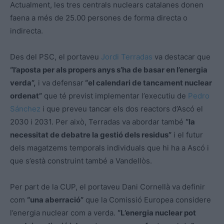
Actualment, les tres centrals nuclears catalanes donen
faena a més de 25.00 persones de forma directa o
indirecta.
Des del PSC, el portaveu
Jordi Terradas
va destacar que
“l’aposta per als propers anys s’ha de basar en l’energia
verda”,
i va defensar
“el calendari de tancament nuclear
ordenat”
que té previst implementar l’executiu de
Pedro
Sánchez
i que preveu tancar els dos reactors d’Ascó el
2030 i 2031. Per això, Terradas va abordar també
“la
necessitat de debatre la gestió dels residus”
i el futur
dels magatzems temporals individuals que hi ha a Ascó i
que s’està construint també a Vandellòs.
Per part de la CUP, el portaveu Dani Cornellà va definir
com
“una aberració”
que la Comissió Europea considere
l’energia nuclear com a verda.
“L’energia nuclear pot