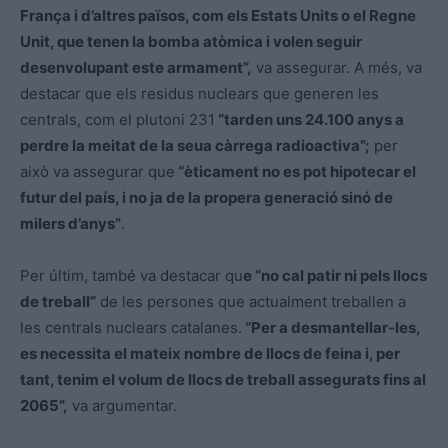
França i d’altres països, com els Estats Units o el Regne
Unit, que tenen la bomba atòmica i volen seguir
desenvolupant este armament”,
va assegurar. A més, va
destacar que els residus nuclears que generen les
centrals, com el plutoni 231
“tarden uns 24.100 anys a
perdre la meitat de la seua càrrega radioactiva”;
per
això va assegurar que
“èticament no es pot hipotecar el
futur del país, i no ja de la propera generació sinó de
milers d’anys”
.
Per últim, també va destacar qu
e “no cal patir ni pels llocs
de treball”
de les persones que actualment treballen a
les centrals nuclears catalanes.
“Per a desmantellar-les,
es necessita el mateix nombre de llocs de feina i, per
tant, tenim el volum de llocs de treball assegurats fins al
2065”,
va argumentar.