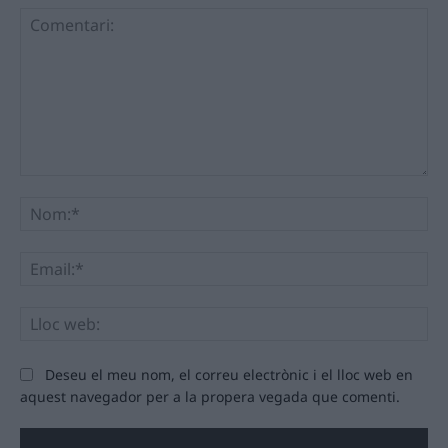
Comentari:
No
Ema
Llo
we
Deseu el meu nom, el correu electrònic i el lloc web en
aquest navegador per a la propera vegada que comenti.