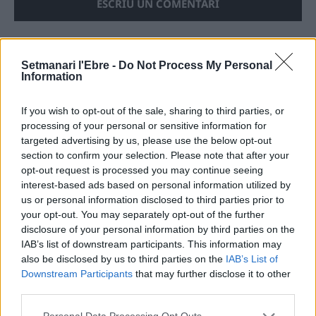
Setmanari l'Ebre -
Do Not Process My Personal
ÚLTIMES NOTÍCIES
Information
Amposta recupera les Cases del Castell
If you wish to opt-out of the sale, sharing to third parties, or
i culmina un projecte estratègic que
processing of your personal or sensitive information for
vincula patrimoni, turisme i
targeted advertising by us, please use the below opt-out
gastronomia
section to confirm your selection. Please note that after your
6 d'agost de 2026
opt-out request is processed you may continue seeing
interest-based ads based on personal information utilized by
Els vestits de paper guanyen força
us or personal information disclosed to third parties prior to
enguany amb més modistes i gairebé
your opt-out. You may separately opt-out of the further
40 peces a concurs
disclosure of your personal information by third parties on the
31 de juliol de 2026
IAB’s list of downstream participants. This information may
also be disclosed by us to third parties on the
IAB’s List of
Downstream Participants
that may further disclose it to other
“L’eclipsi serà una oportunitat també
third parties.
per a gaudir de les Festes Majors
d’Amposta”