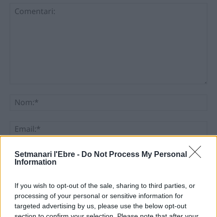
Comentari:
No
Ema
Llo
Setmanari l'Ebre -
Do Not Process My Personal
Information
we
Deseu el meu nom, el correu electrònic i el lloc web en
If you wish to opt-out of the sale, sharing to third parties, or
aquest navegador per a la propera vegada que comenti.
processing of your personal or sensitive information for
targeted advertising by us, please use the below opt-out
section to confirm your selection. Please note that after your