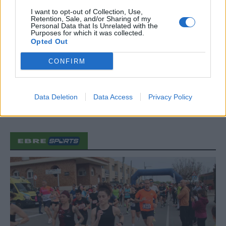
31 de juliol de 2026
I want to opt-out of Collection, Use,
Retention, Sale, and/or Sharing of my
Personal Data that Is Unrelated with the
Purposes for which it was collected.
“L’eclipsi serà una oportunitat també
Opted Out
per a gaudir de les Festes Majors
d’Amposta”
CONFIRM
31 de juliol de 2026
Carrega més
Data Deletion
Data Access
Privacy Policy