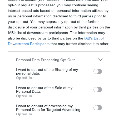
opt-out request is processed you may continue seeing
interest-based ads based on personal information utilized by
us or personal information disclosed to third parties prior to
your opt-out. You may separately opt-out of the further
disclosure of your personal information by third parties on the
ÚLTIMES NOTÍCIES
IAB’s list of downstream participants. This information may
also be disclosed by us to third parties on the
IAB’s List of
L’Ajuntament de Tortosa amplia el
Downstream Participants
that may further disclose it to other
termini de les obres de l’aparcament
third parties.
dels terrenys de Renfe per les altes
temperatures
Personal Data Processing Opt Outs
7 d'agost de 2026
I want to opt-out of the Sharing of my
Amposta recupera les Cases del Castell
personal data.
Opted In
i culmina un projecte estratègic que
vincula patrimoni, turisme i
I want to opt-out of the Sale of my
gastronomia
Personal Data.
6 d'agost de 2026
Opted In
Els vestits de paper guanyen força
I want to opt-out of processing my
Personal Data for Targeted Advertising.
enguany amb més modistes i gairebé
Opted In
40 peces a concurs