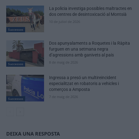
La policia investiga possibles maltractes en
dos centres de desintoxicació al Montsià
10 de juliol de 2026
Successos
Dos apunyalaments a Roquetes i la Ràpita
furguen en una setmana negra
d’agressions amb ganivets al país
8 de maig de 2026
Successos
Ingressa a presó un multireincident
especialitzat en robatoris a vehicles i
comerços a Amposta
7 de maig de 2026
Successos
DEIXA UNA RESPOSTA