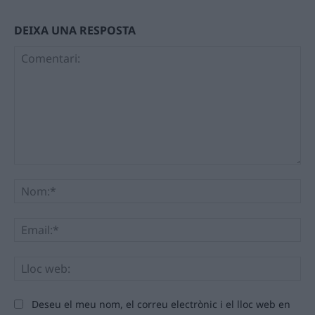
DEIXA UNA RESPOSTA
Comentari:
No
Ema
Llo
we
Deseu el meu nom, el correu electrònic i el lloc web en