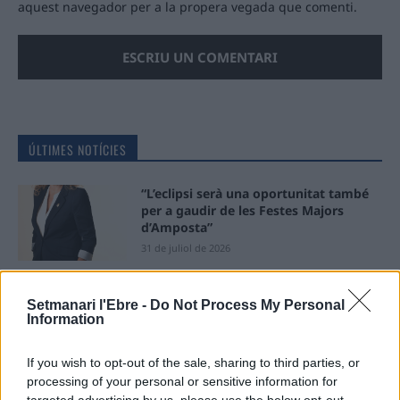
aquest navegador per a la propera vegada que comenti.
ÚLTIMES NOTÍCIES
“L’eclipsi serà una oportunitat també
per a gaudir de les Festes Majors
d’Amposta”
31 de juliol de 2026
Blaumut lidera el cartell musical de les
Setmanari l'Ebre -
Do Not Process My Personal
Festes
Information
31 de juliol de 2026
If you wish to opt-out of the sale, sharing to third parties, or
processing of your personal or sensitive information for
Caçadors de subvencions