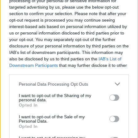
processing of your personal or sensitive information for
Deseu el meu nom, el correu electrònic i el lloc web en
targeted advertising by us, please use the below opt-out
aquest navegador per a la propera vegada que comenti.
section to confirm your selection. Please note that after your
opt-out request is processed you may continue seeing
interest-based ads based on personal information utilized by
us or personal information disclosed to third parties prior to
your opt-out. You may separately opt-out of the further
disclosure of your personal information by third parties on the
IAB’s list of downstream participants. This information may
also be disclosed by us to third parties on the
IAB’s List of
ÚLTIMES NOTÍCIES
Downstream Participants
that may further disclose it to other
third parties.
L’Ajuntament de Tortosa amplia el
termini de les obres de l’aparcament
Personal Data Processing Opt Outs
dels terrenys de Renfe per les altes
temperatures
I want to opt-out of the Sharing of my
personal data.
7 d'agost de 2026
Opted In
Amposta recupera les Cases del Castell
I want to opt-out of the Sale of my
i culmina un projecte estratègic que
Personal Data.
vincula patrimoni, turisme i
Opted In
gastronomia