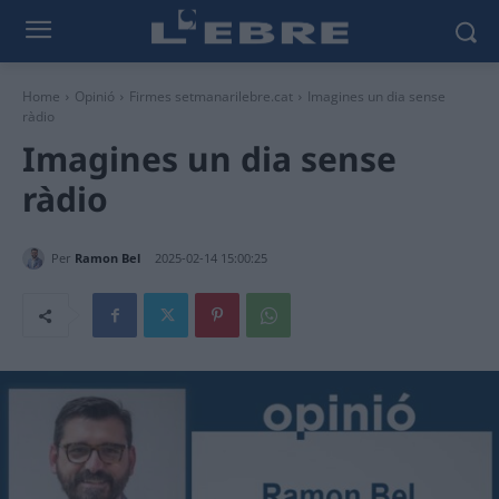
Home
Opinió
Firmes setmanarilebre.cat
Imagines un dia sense
ràdio
Imagines un dia sense
ràdio
Per
Ramon Bel
2025-02-14 15:00:25