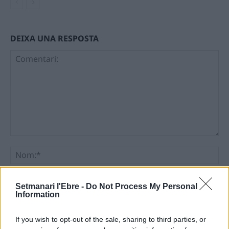
DEIXA UNA RESPOSTA
Comentari:
No
Ema
Setmanari l'Ebre -
Do Not Process My Personal
Information
Llo
we
If you wish to opt-out of the sale, sharing to third parties, or