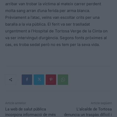
arribar van trobar la víctima al mateix carrer perdent
molta sang arran d’una ferida per arma blanca.
Prèviament a l’atac, veïns van escoltar crits per una
baralla a la via pública. El ferit va ser traslladat
urgentment a l’Hospital de Tortosa Verge de la Cinta on
va ser intervingut d’urgència. Segons fonts pròximes al
cas, es troba sedat però no es tem per la seva vida.
Article anterior
Article següent
La web de salut pública
L’alcalde de Tortosa
incorpora informació de més
denuncia un traspàs difícil i