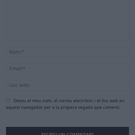
Comentari:
No
Ema
Llo
we
Deseu el meu nom, el correu electrònic i el lloc web en
aquest navegador per a la propera vegada que comenti.