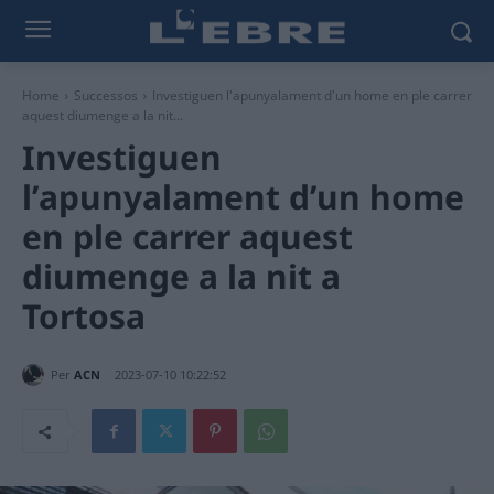
Home
Successos
Investiguen l'apunyalament d'un home en ple carrer
aquest diumenge a la nit...
Investiguen
l’apunyalament d’un home
en ple carrer aquest
diumenge a la nit a
Tortosa
Per
ACN
2023-07-10 10:22:52