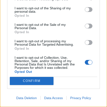
31 de juliol de 2026
I want to opt-out of the Sharing of my
personal data.
“L’eclipsi serà una oportunitat també
Opted In
per a gaudir de les Festes Majors
d’Amposta”
I want to opt-out of the Sale of my
Personal Data.
31 de juliol de 2026
Opted In
Carrega més
I want to opt-out of processing my
Personal Data for Targeted Advertising.
Opted In
I want to opt-out of Collection, Use,
Retention, Sale, and/or Sharing of my
Personal Data that Is Unrelated with the
Purposes for which it was collected.
Opted Out
CONFIRM
Data Deletion
Data Access
Privacy Policy