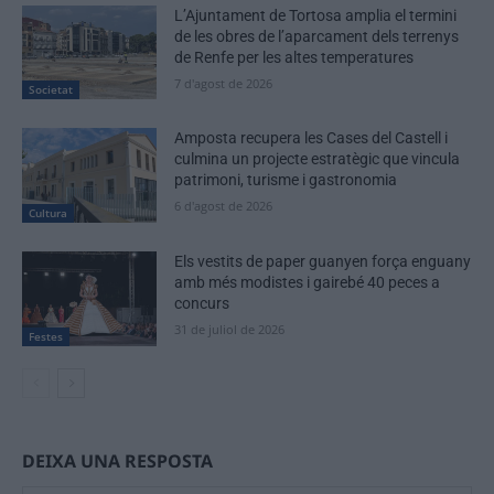
L’Ajuntament de Tortosa amplia el termini
de les obres de l’aparcament dels terrenys
de Renfe per les altes temperatures
7 d'agost de 2026
Societat
Amposta recupera les Cases del Castell i
culmina un projecte estratègic que vincula
patrimoni, turisme i gastronomia
6 d'agost de 2026
Cultura
Els vestits de paper guanyen força enguany
amb més modistes i gairebé 40 peces a
concurs
31 de juliol de 2026
Festes
DEIXA UNA RESPOSTA