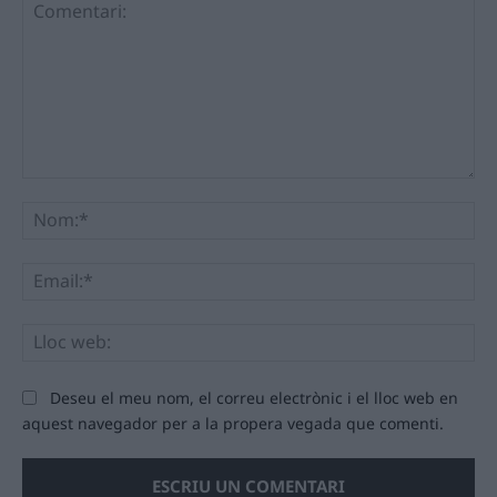
Comentari:
No
Ema
Llo
we
Deseu el meu nom, el correu electrònic i el lloc web en
aquest navegador per a la propera vegada que comenti.