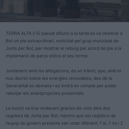
TERRA ALTA // El passat dilluns a la tarda es va celebrar a
Bot un ple extraordinari, sol·licitat pel grup municipal de
Junts per Bot, per mostrar el rebuig per acord de ple a la
implantació de parcs eòlics al seu terme.
Juntament amb les al·legacions, és un tràmit, que, amb el
nou decret sobre les energies renovables, des de la
Generalitat es demana i es tindrà en compte per poder
rebutjar els avantprojectes presentats.
La moció va tirar endavant gràcies als vots dels dos
regidors de Junts per Bot, mentre que els regidors de
l’equip de govern presents van votar diferent: 1 si, 1 no i 2