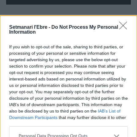
Setmanari l'Ebre -
Do Not Process My Personal
ÚLTIMES NOTÍCIES
Information
L’Ajuntament de Tortosa amplia el
If you wish to opt-out of the sale, sharing to third parties, or
termini de les obres de l’aparcament
processing of your personal or sensitive information for
dels terrenys de Renfe per les altes
targeted advertising by us, please use the below opt-out
temperatures
section to confirm your selection. Please note that after your
7 d'agost de 2026
opt-out request is processed you may continue seeing
interest-based ads based on personal information utilized by
Amposta recupera les Cases del Castell
us or personal information disclosed to third parties prior to
i culmina un projecte estratègic que
your opt-out. You may separately opt-out of the further
vincula patrimoni, turisme i
disclosure of your personal information by third parties on the
gastronomia
IAB’s list of downstream participants. This information may
6 d'agost de 2026
also be disclosed by us to third parties on the
IAB’s List of
Downstream Participants
that may further disclose it to other
Els vestits de paper guanyen força
third parties.
enguany amb més modistes i gairebé
40 peces a concurs
Personal Data Processing Opt Outs