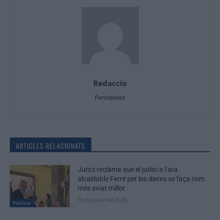
Redaccio
Periodistes
ARTICLES RELACIONATS
Junts reclama que el judici a l’ara
alcaldable Ferré per les dietes se faça com
més aviat millor
10 de juliol de 2026
Política