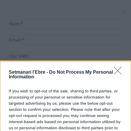
Comentari:
No
Ema
Llo
we
Deseu el meu nom, el correu electrònic i el lloc web en
Setmanari l'Ebre -
Do Not Process My Personal
Information
aquest navegador per a la propera vegada que comenti.
If you wish to opt-out of the sale, sharing to third parties, or
processing of your personal or sensitive information for
targeted advertising by us, please use the below opt-out
section to confirm your selection. Please note that after your
opt-out request is processed you may continue seeing
interest-based ads based on personal information utilized by
ÚLTIMES NOTÍCIES
us or personal information disclosed to third parties prior to