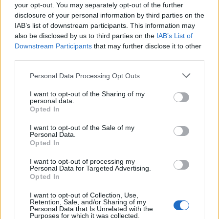
your opt-out. You may separately opt-out of the further
Els vestits de paper guanyen força
disclosure of your personal information by third parties on the
enguany amb més modistes i gairebé
IAB’s list of downstream participants. This information may
40 peces a concurs
also be disclosed by us to third parties on the
IAB’s List of
31 de juliol de 2026
Downstream Participants
that may further disclose it to other
third parties.
“L’eclipsi serà una oportunitat també
Personal Data Processing Opt Outs
per a gaudir de les Festes Majors
d’Amposta”
I want to opt-out of the Sharing of my
31 de juliol de 2026
personal data.
Opted In
Blaumut lidera el cartell musical de les
I want to opt-out of the Sale of my
Festes
Personal Data.
Opted In
31 de juliol de 2026
I want to opt-out of processing my
Personal Data for Targeted Advertising.
Opted In
Caçadors de subvencions
30 de juliol de 2026
I want to opt-out of Collection, Use,
Retention, Sale, and/or Sharing of my
Personal Data that Is Unrelated with the
Purposes for which it was collected.