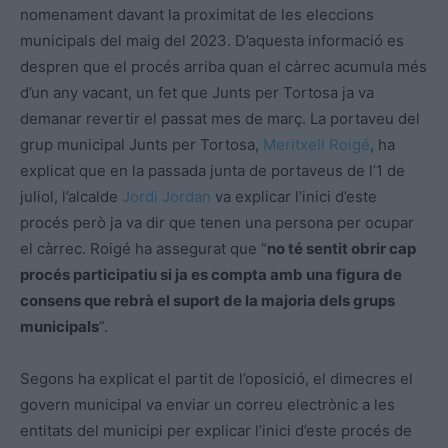
nomenament davant la proximitat de les eleccions
municipals del maig del 2023. D’aquesta informació es
despren que el procés arriba quan el càrrec acumula més
d’un any vacant, un fet que Junts per Tortosa ja va
demanar revertir el passat mes de març. La portaveu del
grup municipal Junts per Tortosa,
Meritxell Roigé
, ha
explicat que en la passada junta de portaveus de l’1 de
juliol, l’alcalde
Jordi Jordan
va explicar l’inici d’este
procés però ja va dir que tenen una persona per ocupar
el càrrec. Roigé ha assegurat que “
no té sentit obrir cap
procés participatiu si ja es compta amb una figura de
consens que rebrà el suport de la majoria dels grups
municipals
”.
Segons ha explicat el partit de l’oposició, el dimecres el
govern municipal va enviar un correu electrònic a les
entitats del municipi per explicar l’inici d’este procés de