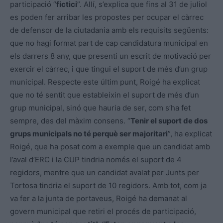
participació “
fictici
”. Allí, s’explica que fins al 31 de juliol
es poden fer arribar les propostes per ocupar el càrrec
de defensor de la ciutadania amb els requisits següents:
que no hagi format part de cap candidatura municipal en
els darrers 8 any, que presenti un escrit de motivació per
exercir el càrrec, i que tingui el suport de més d’un grup
municipal. Respecte este últim punt, Roigé ha explicat
que no té sentit que estableixin el suport de més d’un
grup municipal, sinó que hauria de ser, com s’ha fet
sempre, des del màxim consens. “
Tenir el suport de dos
grups municipals no té perquè ser majoritari
”, ha explicat
Roigé, que ha posat com a exemple que un candidat amb
l’aval d’ERC i la CUP tindria només el suport de 4
regidors, mentre que un candidat avalat per Junts per
Tortosa tindria el suport de 10 regidors. Amb tot, com ja
va fer a la junta de portaveus, Roigé ha demanat al
govern municipal que retiri el procés de participació,