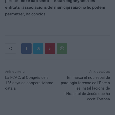
perquè “
no té cap sentit
”. “
Estan enganyant a les
entitats i associacions del municipi i això no ho podem
permetre
”, ha conclòs.
Article anterior
Article següent
La FCAC, al Congrés dels
En marxa el nou espai de
125 anys de cooperativisme
patologia forense de l’Ebre a
català
les instal·lacions de
l’Hospital de Jesús que ha
cedit Tortosa