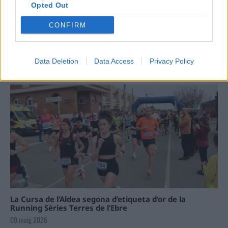
Opted Out
Carrega més
CONFIRM
Data Deletion
Data Access
Privacy Policy
La Cursa de l’Aldea segona d’etiqueta d’or de la
Running Sèries Terres de l’Ebre
09 maig 2026