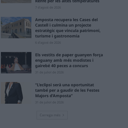
Renfe per les altes temperatures
7 d'agost de 2026
Amposta recupera les Cases del
Castell i culmina un projecte
estratègic que vincula patrimoni,
turisme i gastronomia
6 d'agost de 2026
Els vestits de paper guanyen força
enguany amb més modistes i
gairebé 40 peces a concurs
31 de juliol de 2026
“L’eclipsi serà una oportunitat
també per a gaudir de les Festes
Majors d’Amposta”
31 de juliol de 2026
Carrega més