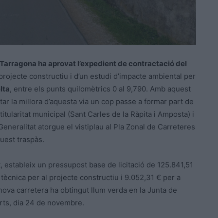
 Tarragona ha aprovat l’expedient de contractació del
 projecte constructiu i d’un estudi d’impacte ambiental per
lta
, entre els punts quilomètrics 0 al 9,790. Amb aquest
tar la millora d’aquesta via un cop passe a formar part de
itularitat municipal (Sant Carles de la Ràpita i Amposta) i
eneralitat atorgue el vistiplau al Pla Zonal de Carreteres
uest traspàs.
, estableix un pressupost base de licitació de 125.841,51
 tècnica per al projecte constructiu i 9.052,31 € per a
a nova carretera ha obtingut llum verda en la Junta de
rts, dia 24 de novembre.