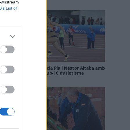
09 maig 2026
 downstream
B’s List of
Paula Sintorres, Patrícia Pla i Néstor Altaba amb
la selecció catalana sub-16 d’atletisme
08 maig 2026