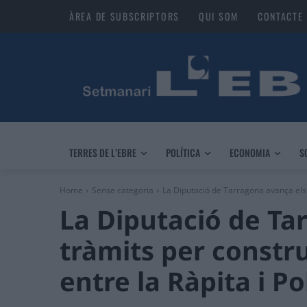
ÀREA DE SUBSCRIPTORS
QUI SOM
CONTACTE
TERRES DE L’EBRE
POLÍTICA
ECONOMIA
S
Home
Sense categoria
La Diputació de Tarragona avança els t
La Diputació de Ta
tràmits per constru
entre la Ràpita i P