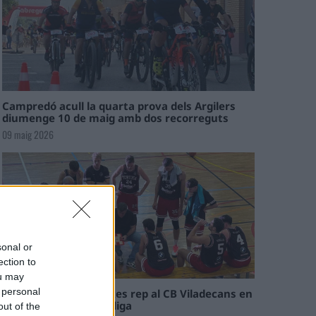
Campredó acull la quarta prova dels Argilers
diumenge 10 de maig amb dos recorreguts
09 maig 2026
sonal or
ection to
ou may
 personal
El Cantaires amb baixes rep al CB Viladecans en
el tram decisiu de la lliga
out of the