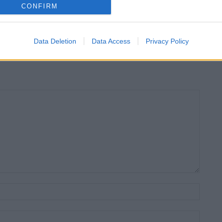
te estratègic que vincula
enguany amb més modistes i gairebé 40
CONFIRM
e i gastronomia
peces a concurs
Data Deletion
Data Access
Privacy Policy
Nom:*
Email:*