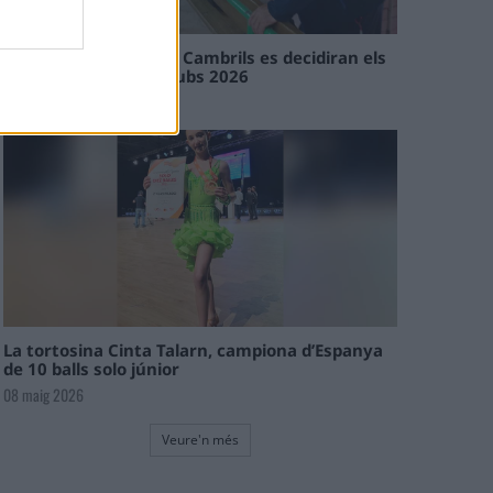
En les tirades de Flix i Cambrils es decidiran els
campions de l’Interclubs 2026
08 maig 2026
La tortosina Cinta Talarn, campiona d’Espanya
de 10 balls solo júnior
08 maig 2026
Veure'n més