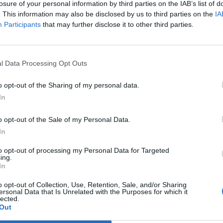
losure of your personal information by third parties on the IAB’s list of
. This information may also be disclosed by us to third parties on the
IA
Participants
that may further disclose it to other third parties.
l Data Processing Opt Outs
o opt-out of the Sharing of my personal data.
In
o opt-out of the Sale of my Personal Data.
In
to opt-out of processing my Personal Data for Targeted
ing.
In
o opt-out of Collection, Use, Retention, Sale, and/or Sharing
ersonal Data that Is Unrelated with the Purposes for which it
lected.
Festes
Out
les Cases del Castell i
Els vestits de paper guanyen força