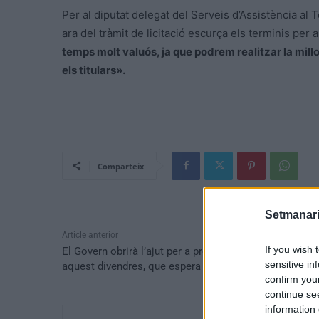
Per al diputat delegat del Serveis d’Assistència al 
ara del tràmit de licitació escurça els terminis per 
temps molt valuós, ja que podrem realitzar la mill
els titulars».
Comparteix
Setmanari
Article anterior
If you wish 
El Govern obrirà l’ajut per a professionals de la cultur
sensitive in
aquest divendres, que espera arribar a 8.000 persones
confirm you
continue se
information 