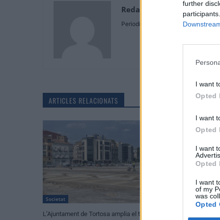
further disc
Redaccio
participants
Periodistes
Downstream 
Persona
I want t
Opted 
ARTICLES RELACIONATS
I want t
Opted 
I want 
Advertis
Opted 
I want t
of my P
was col
Societat
Cultura
Opted 
L’Ajuntament de Tortosa amplia el termini
Amposta recupera 