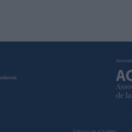
Associat
Subscriu-te al butlletí