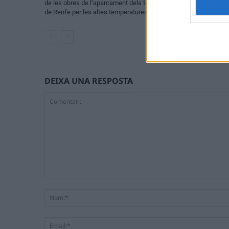
de les obres de l’aparcament dels terrenys
culmina un projec
de Renfe per les altes temperatures
patrimoni, turism
DEIXA UNA RESPOSTA
Comentari: