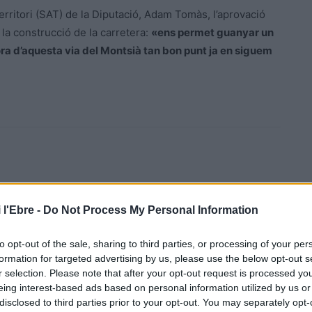
Territori (SAT) de la Diputació, Adam Tomàs, l’aprovació
a la construcció de la carretera:
«ens permet guanyar un
ora d’aquesta via del Montsià tan bon punt ja en siguem
 l'Ebre -
Do Not Process My Personal Information
Article següent
to opt-out of the sale, sharing to third parties, or processing of your per
a
Joan Reverté deixa la presidència del Cantaires
formation for targeted advertising by us, please use the below opt-out s
Bàsquet Tortosa
r selection. Please note that after your opt-out request is processed y
eing interest-based ads based on personal information utilized by us or
disclosed to third parties prior to your opt-out. You may separately opt-