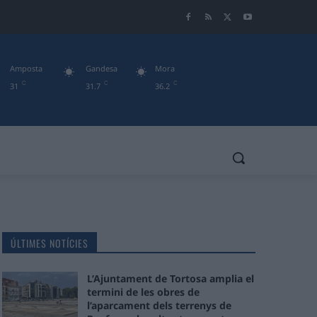
Amposta
Gandesa
Mora
C
C
C
31
31.7
36.2
ÚLTIMES NOTÍCIES
L’Ajuntament de Tortosa amplia el
termini de les obres de
l’aparcament dels terrenys de