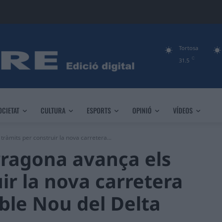
Tortosa
C
31.5
OCIETAT
CULTURA
ESPORTS
OPINIÓ
VÍDEOS
ràmits per construir la nova carretera...
rragona avança els
ir la nova carretera
oble Nou del Delta