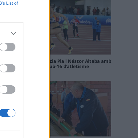
B’s List of
Paula Sintorres, Patrícia Pla i Néstor Altaba amb
la selecció catalana sub-16 d’atletisme
08 maig 2026