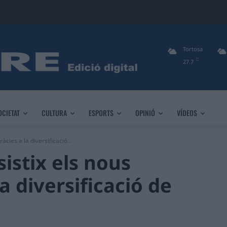
Tortosa
C
27.7
OCIETAT
CULTURA
ESPORTS
OPINIÓ
VÍDEOS
àcies a la diversificació...
sistix els nous
a diversificació de