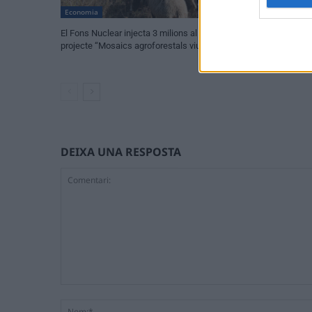
Economia
Economia
El Fons Nuclear injecta 3 milions al
La Ràpita planteja
projecte “Mosaics agroforestals vius”
temperatura de l’
plaques solars
DEIXA UNA RESPOSTA
Comentari: