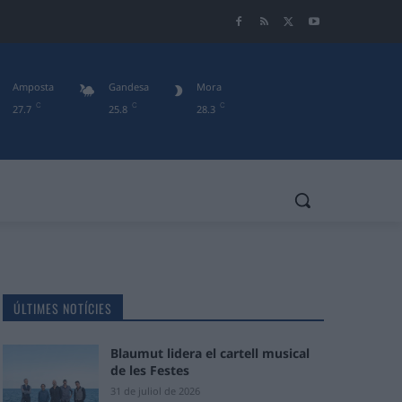
Amposta
Gandesa
Mora
C
C
C
27.7
25.8
28.3
ÚLTIMES NOTÍCIES
Blaumut lidera el cartell musical
de les Festes
31 de juliol de 2026