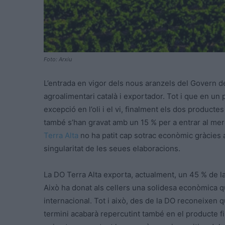
Foto: Arxiu
L’entrada en vigor dels nous aranzels del Govern del
agroalimentari català i exportador. Tot i que en un p
excepció en l’oli i el vi, finalment els dos produc
també s’han gravat amb un 15 % per a entrar al merc
Terra Alta
no ha patit cap sotrac econòmic gràcies a 
singularitat de les seues elaboracions.
La DO Terra Alta exporta, actualment, un 45 % de l
Això ha donat als cellers una solidesa econòmica qu
internacional. Tot i això, des de la DO reconeixen q
termini acabarà repercutint també en el producte fi