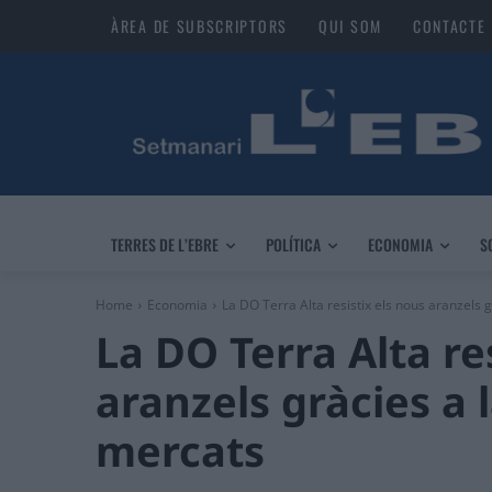
ÀREA DE SUBSCRIPTORS
QUI SOM
CONTACTE
TERRES DE L’EBRE
POLÍTICA
ECONOMIA
S
Home
Economia
La DO Terra Alta resistix els nous aranzels gr
La DO Terra Alta re
aranzels gràcies a l
mercats