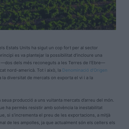
s Estats Units ha sigut un cop fort per al sector
rincipi es va plantejar la possibilitat d’incloure una
tes —dos dels més reconeguts a les Terres de l’Ebre—
at nord-americà. Tot i això, la
Denominació d’Origen
la diversitat de mercats on exporta el vi i a la
a seua producció a uns vuitanta mercats d’arreu del món.
e ha permès resistir amb solvència la inestabilitat
ue, si s’incrementa el preu de les exportacions, a mitjà
nal de les ampolles, ja que actualment són els cellers els