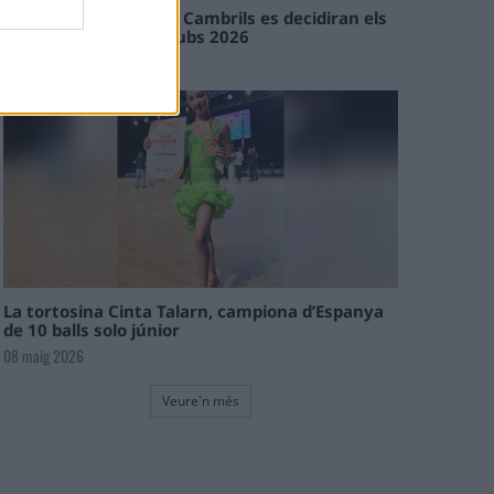
En les tirades de Flix i Cambrils es decidiran els
campions de l’Interclubs 2026
08 maig 2026
La tortosina Cinta Talarn, campiona d’Espanya
de 10 balls solo júnior
08 maig 2026
Veure'n més