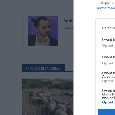
participants
Downstream 
Andreu Prunera
Persona
Periodista
I want t
Opted 
I want t
Opted 
ARTICLES RELACIONATS
I want 
Advertis
Opted 
I want t
of my P
was col
Opted 