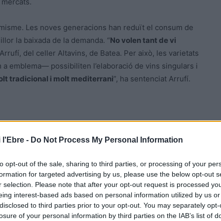
s mercats.
optimisme. Les noves generacions han reduït el consum de
illor la baixada de la demanda. “
No volen tant de vi
rrufí, del celler Altavins, de Batea. Per això, les varietats
 a emblema— possibiliten l’elaboració de vins singulars i
t tradicional i molt mediterrani
”, ha sentenciat Arrufí.
 l'Ebre -
Do Not Process My Personal Information
to opt-out of the sale, sharing to third parties, or processing of your per
formation for targeted advertising by us, please use the below opt-out s
r selection. Please note that after your opt-out request is processed y
Article següent
eing interest-based ads based on personal information utilized by us or
El procés tradicional de la sega de l’arròs, al port de
disclosed to third parties prior to your opt-out. You may separately opt-
l’Ampolla este diumenge
losure of your personal information by third parties on the IAB’s list of