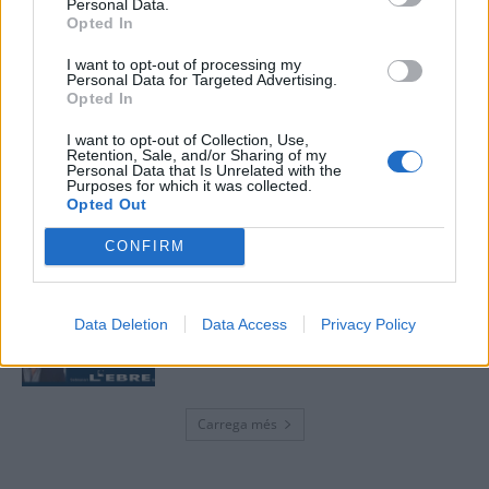
Personal Data.
Opted In
“L’eclipsi serà una oportunitat també
I want to opt-out of processing my
per a gaudir de les Festes Majors
Personal Data for Targeted Advertising.
d’Amposta”
Opted In
31 de juliol de 2026
I want to opt-out of Collection, Use,
Retention, Sale, and/or Sharing of my
Personal Data that Is Unrelated with the
Blaumut lidera el cartell musical de les
Purposes for which it was collected.
Festes
Opted Out
31 de juliol de 2026
CONFIRM
Caçadors de subvencions
Data Deletion
Data Access
Privacy Policy
30 de juliol de 2026
Carrega més