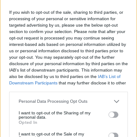
Ema
If you wish to opt-out of the sale, sharing to third parties, or
processing of your personal or sensitive information for
targeted advertising by us, please use the below opt-out
Llo
section to confirm your selection. Please note that after your
we
opt-out request is processed you may continue seeing
interest-based ads based on personal information utilized by
Deseu el meu nom, el correu electrònic i el lloc web en
us or personal information disclosed to third parties prior to
aquest navegador per a la propera vegada que comenti.
your opt-out. You may separately opt-out of the further
disclosure of your personal information by third parties on the
IAB’s list of downstream participants. This information may
also be disclosed by us to third parties on the
IAB’s List of
Downstream Participants
that may further disclose it to other
third parties.
ÚLTIMES NOTÍCIES
Personal Data Processing Opt Outs
I want to opt-out of the Sharing of my
Els vestits de paper guanyen força
personal data.
enguany amb més modistes i gairebé
Opted In
40 peces a concurs
I want to opt-out of the Sale of my
31 de juliol de 2026