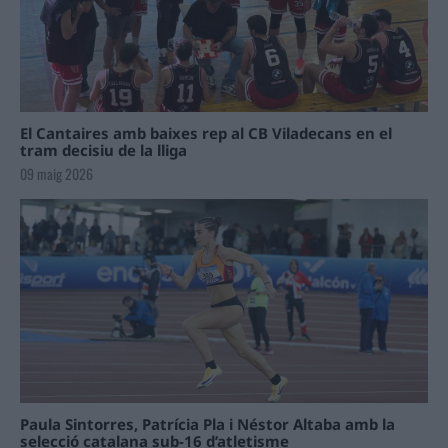
El Cantaires amb baixes rep al CB Viladecans en el
tram decisiu de la lliga
09 maig 2026
Paula Sintorres, Patrícia Pla i Néstor Altaba amb la
selecció catalana sub-16 d’atletisme