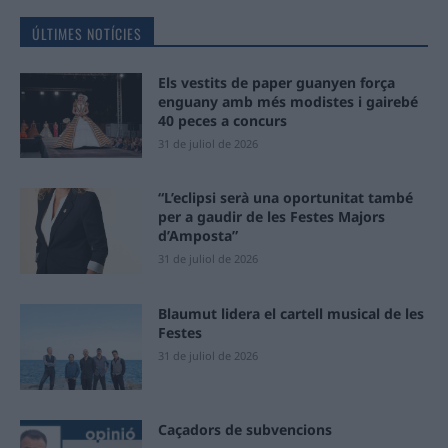
ÚLTIMES NOTÍCIES
Els vestits de paper guanyen força
enguany amb més modistes i gairebé
40 peces a concurs
31 de juliol de 2026
“L’eclipsi serà una oportunitat també
per a gaudir de les Festes Majors
d’Amposta”
31 de juliol de 2026
Blaumut lidera el cartell musical de les
Festes
31 de juliol de 2026
Caçadors de subvencions