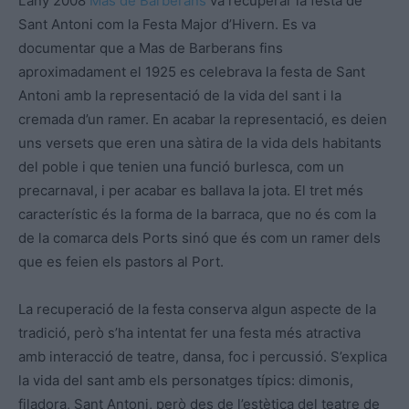
L’any 2008
Mas de Barberans
va recuperar la festa de
Sant Antoni com la Festa Major d’Hivern. Es va
documentar que a Mas de Barberans fins
aproximadament el 1925 es celebrava la festa de Sant
Antoni amb la representació de la vida del sant i la
cremada d’un ramer. En acabar la representació, es deien
uns versets que eren una sàtira de la vida dels habitants
del poble i que tenien una funció burlesca, com un
precarnaval, i per acabar es ballava la jota. El tret més
característic és la forma de la barraca, que no és com la
de la comarca dels Ports sinó que és com un ramer dels
que es feien els pastors al Port.
La recuperació de la festa conserva algun aspecte de la
tradició, però s’ha intentat fer una festa més atractiva
amb interacció de teatre, dansa, foc i percussió. S’explica
la vida del sant amb els personatges típics: dimonis,
filadora, Sant Antoni, però des de l’estètica del teatre de