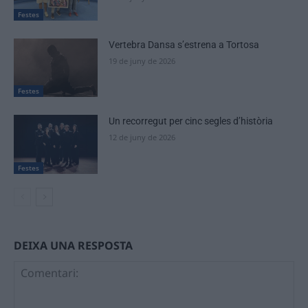
Festes
Vertebra Dansa s’estrena a Tortosa
19 de juny de 2026
Festes
Un recorregut per cinc segles d’història
12 de juny de 2026
Festes
DEIXA UNA RESPOSTA