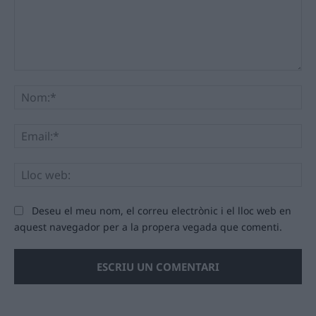
Comentari:
No
Ema
Llo
we
Deseu el meu nom, el correu electrònic i el lloc web en
aquest navegador per a la propera vegada que comenti.