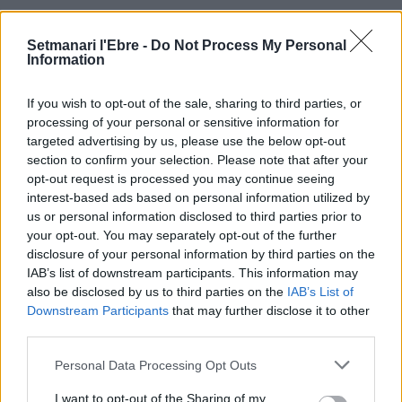
Altres poblacions ebrenques que realitzen activitats per
Setmanari l'Ebre -
Do Not Process My Personal
Sant Antoni són la Torre de l’Espanyol, Garcia, la Sénia, la
Information
Pobla de Massaluca, Caseres… Per a saber totes les
activitats es pot consultar l’agenda d’este setmanari,
If you wish to opt-out of the sale, sharing to third parties, or
pàgines 38 i 39.
processing of your personal or sensitive information for
targeted advertising by us, please use the below opt-out
section to confirm your selection. Please note that after your
opt-out request is processed you may continue seeing
interest-based ads based on personal information utilized by
us or personal information disclosed to third parties prior to
your opt-out. You may separately opt-out of the further
disclosure of your personal information by third parties on the
IAB’s list of downstream participants. This information may
also be disclosed by us to third parties on the
IAB’s List of
Downstream Participants
that may further disclose it to other
Article anterior
Article següent
third parties.
Mor l’exregidor tortosí i
Una holandesa i una
exdirector dels serveis
tortosina s’emporten els
Personal Data Processing Opt Outs
territorials Paco Ferrer
premis Francesc Llop de
pintura de Campredó
I want to opt-out of the Sharing of my