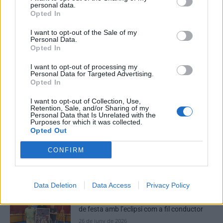
personal data.
Opted In
I want to opt-out of the Sale of my
Personal Data.
Opted In
I want to opt-out of processing my
Personal Data for Targeted Advertising.
Opted In
I want to opt-out of Collection, Use,
Retention, Sale, and/or Sharing of my
Redaccio
Personal Data that Is Unrelated with the
Purposes for which it was collected.
Periodistes
Opted Out
CONFIRM
ARTICLES RELACIONATS
Data Deletion
Data Access
Privacy Policy
Roquetes se prepara per a viure onze dies
de festa amb l’eclipsi com a fil conductor
26 de juny de 2026