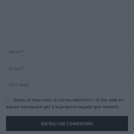
Comentari:
No
Ema
Llo
we
Deseu el meu nom, el correu electrònic i el lloc web en
aquest navegador per a la propera vegada que comenti.