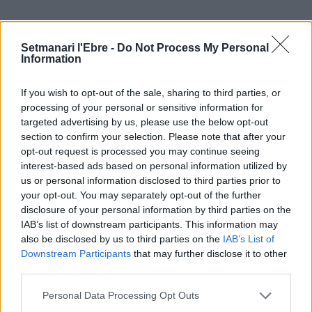
ÚLTIMES NOTÍCIES
Setmanari l'Ebre -
Do Not Process My Personal
Information
“L’eclipsi serà una oportunitat també
If you wish to opt-out of the sale, sharing to third parties, or
per a gaudir de les Festes Majors
processing of your personal or sensitive information for
d’Amposta”
targeted advertising by us, please use the below opt-out
31 de juliol de 2026
section to confirm your selection. Please note that after your
opt-out request is processed you may continue seeing
Blaumut lidera el cartell musical de les
interest-based ads based on personal information utilized by
Festes
us or personal information disclosed to third parties prior to
31 de juliol de 2026
your opt-out. You may separately opt-out of the further
disclosure of your personal information by third parties on the
IAB’s list of downstream participants. This information may
also be disclosed by us to third parties on the
IAB’s List of
Caçadors de subvencions
Downstream Participants
that may further disclose it to other
30 de juliol de 2026
third parties.
Personal Data Processing Opt Outs