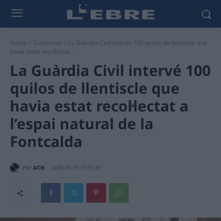
Home
Successos
La Guàrdia Civil intervé 100 quilos de llentiscle que
havia estat recol·lectat...
La Guàrdia Civil intervé 100
quilos de llentiscle que
havia estat recol·lectat a
l’espai natural de la
Fontcalda
Per
ACN
2025-01-21 11:31:31