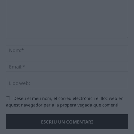
Comentari:
No
Ema
Llo
we
Deseu el meu nom, el correu electrònic i el lloc web en
aquest navegador per a la propera vegada que comenti.