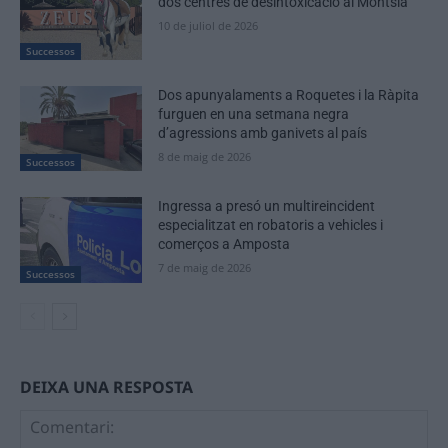
dos centres de desintoxicació al Montsià
10 de juliol de 2026
Successos
Dos apunyalaments a Roquetes i la Ràpita
furguen en una setmana negra
d’agressions amb ganivets al país
8 de maig de 2026
Successos
Ingressa a presó un multireincident
especialitzat en robatoris a vehicles i
comerços a Amposta
7 de maig de 2026
Successos
DEIXA UNA RESPOSTA