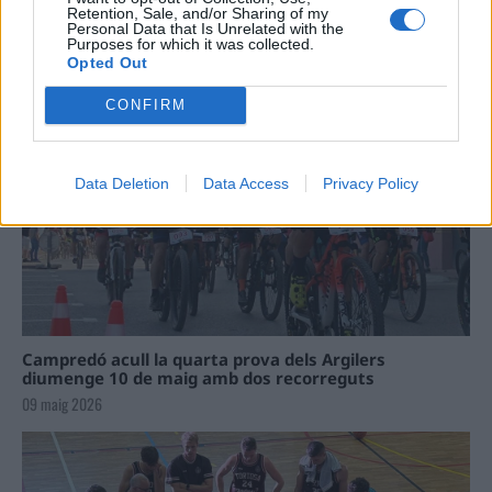
Retention, Sale, and/or Sharing of my
Personal Data that Is Unrelated with the
La Cursa de l’Aldea segona d’etiqueta d’or de la
Purposes for which it was collected.
Running Sèries Terres de l’Ebre
Opted Out
09 maig 2026
CONFIRM
Data Deletion
Data Access
Privacy Policy
Campredó acull la quarta prova dels Argilers
diumenge 10 de maig amb dos recorreguts
09 maig 2026