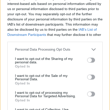
interest-based ads based on personal information utilized by
Blaumut lidera el cartell musical de les
us or personal information disclosed to third parties prior to
Festes
your opt-out. You may separately opt-out of the further
31 de juliol de 2026
disclosure of your personal information by third parties on the
IAB’s list of downstream participants. This information may
also be disclosed by us to third parties on the
IAB’s List of
Carrega més
Downstream Participants
that may further disclose it to other
third parties.
Personal Data Processing Opt Outs
I want to opt-out of the Sharing of my
personal data.
Opted In
I want to opt-out of the Sale of my
Personal Data.
Opted In
I want to opt-out of processing my
Personal Data for Targeted Advertising.
Opted In
I want to opt-out of Collection, Use,