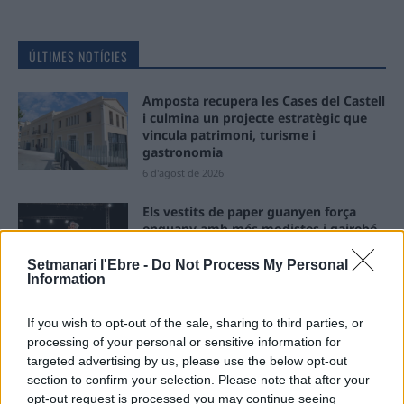
ÚLTIMES NOTÍCIES
Amposta recupera les Cases del Castell
i culmina un projecte estratègic que
vincula patrimoni, turisme i
gastronomia
6 d'agost de 2026
Els vestits de paper guanyen força
enguany amb més modistes i gairebé
40 peces a concurs
Setmanari l'Ebre -
Do Not Process My Personal
31 de juliol de 2026
Information
“L’eclipsi serà una oportunitat també
If you wish to opt-out of the sale, sharing to third parties, or
per a gaudir de les Festes Majors
processing of your personal or sensitive information for
d’Amposta”
targeted advertising by us, please use the below opt-out
31 de juliol de 2026
section to confirm your selection. Please note that after your
opt-out request is processed you may continue seeing