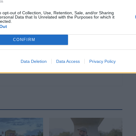
In
Article següent
o opt-out of Collection, Use, Retention, Sale, and/or Sharing
Els bars entomen amb resignació la segona entrada
ersonal Data that Is Unrelated with the Purposes for which it
en vigor del certificat covid: «És una pèrdua de temps»
lected.
Out
CONFIRM
Data Deletion
Data Access
Privacy Policy