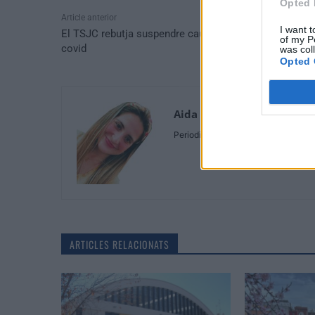
Opted 
Article anterior
I want t
El TSJC rebutja suspendre cautelarment el passaport
of my P
covid
was col
Opted 
Aida Cid
Periodista
ARTICLES RELACIONATS