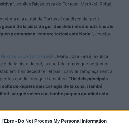
ositiva”
, explica l’alcaldessa de Tortosa, Meritxell Roigé.
t vinga a la ciutat de Tortosa i gaudisca del petit
 gaudir de la pista de gel, des dels més menuts fins als
inguen a comprar al comerç tortosí este Nadal”,
conclou
 Hostaleria de Tortosa Més
, Maria José Ferré, explica
ció de la pista de gel, ja que feia temps que ho tenien
stablert, han decidit fer el pas i canviar l’emplaçament a
, per les condicions que l’envolten.
“Un dels principals
molts de xiquets dels col·legis de la zona, i també
bilitat, perquè volem que també puguen gaudir d’esta
la ciutadania que encara que la pista es troba en un
 l'Ebre -
Do Not Process My Personal Information
 ha acabat i es prendran altres mesures de seguretat, com