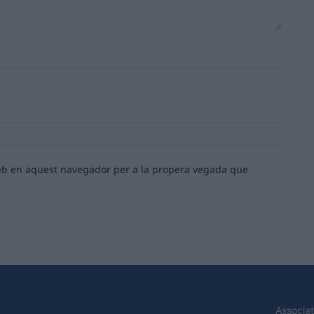
Nom:*
Email:*
Lloc
web:
 web en aquest navegador per a la propera vegada que
Associat