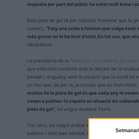
resposta per part del públic ha estat molt bona i p
Esta pista de gel té per objectiu fomentar que la gen
comerç.
“Faig una crida a tothom que vulga venir a
més grans: no hi ha límit d’edat. En tot cas, que v
l’alcaldessa.
La presidenta de la
Federació de Comerç, Serveis i
que està molt contenta amb la decisió de la reubica
pensat i, enguany, amb la situació que la covid ha e
un lloc que, de per si, ja creuen que és molt millor
motius de la pista de gel és que cada any hi venen 
venen a patinar-hi xiquets en situació de vulnera
pista de gel”,
ha volgut destacar Ferré.
Tot i això, ha volgut acabar el discurs recordant a 
Setmanari
exterior i molt ben ventilat, la pandèmia encara no