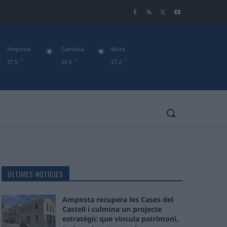
Amposta
Gandesa
Mora
C
C
C
31.5
26.6
27.2
ÚLTIMES NOTÍCIES
Amposta recupera les Cases del
Castell i culmina un projecte
estratègic que vincula patrimoni,