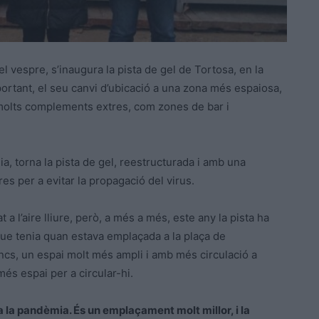
l vespre, s’inaugura la pista de gel de Tortosa, en la
ortant, el seu canvi d’ubicació a una zona més espaiosa,
molts complements extres, com zones de bar i
a, torna la pista de gel, reestructurada i amb una
s per a evitar la propagació del virus.
t a l’aire lliure, però, a més a més, este any la pista ha
ue tenia quan estava emplaçada a la plaça de
doncs, un espai molt més ampli i amb més circulació a
més espai per a circular-hi.
a la pandèmia. És un emplaçament molt millor, i la