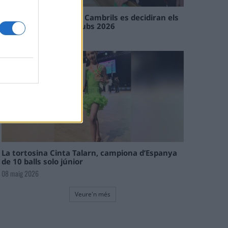
En les tirades de Flix i Cambrils es decidiran els
campions de l’Interclubs 2026
08 maig 2026
La tortosina Cinta Talarn, campiona d’Espanya
de 10 balls solo júnior
08 maig 2026
Veure'n més