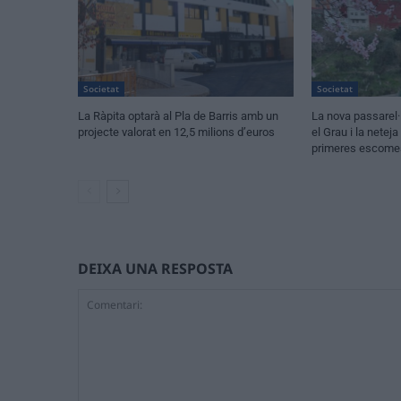
Societat
Societat
La Ràpita optarà al Pla de Barris amb un
La nova passarel·
projecte valorat en 12,5 milions d’euros
el Grau i la netej
primeres escomes
DEIXA UNA RESPOSTA