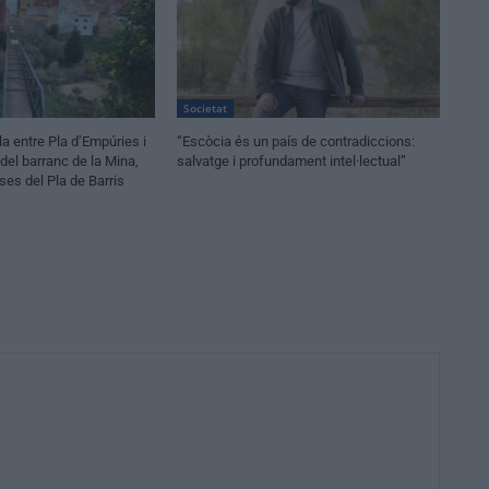
Societat
la entre Pla d’Empúries i
“Escòcia és un país de contradiccions:
a del barranc de la Mina,
salvatge i profundament intel·lectual”
es del Pla de Barris