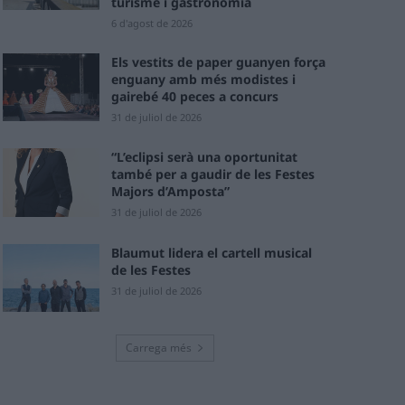
turisme i gastronomia
6 d'agost de 2026
Els vestits de paper guanyen força
enguany amb més modistes i
gairebé 40 peces a concurs
31 de juliol de 2026
“L’eclipsi serà una oportunitat
també per a gaudir de les Festes
Majors d’Amposta”
31 de juliol de 2026
Blaumut lidera el cartell musical
de les Festes
31 de juliol de 2026
Carrega més