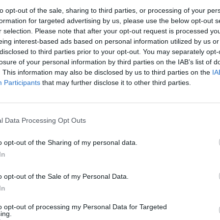
ió de gel hidroalcohòlic en entrar i sortir de les
to opt-out of the sale, sharing to third parties, or processing of your per
formation for targeted advertising by us, please use the below opt-out s
r selection. Please note that after your opt-out request is processed y
eing interest-based ads based on personal information utilized by us or
rç, Servei i Hostaleria de Tortosa Més, ha explicat al
disclosed to third parties prior to your opt-out. You may separately opt-
efectes de la propagació de la covid, com una entrada i
losure of your personal information by third parties on the IAB’s list of
es mai, l’augment de l’espai interior, que a causa de les
. This information may also be disclosed by us to third parties on the
IA
orrecta desinfecció dels patins, un cop usats. “
A poc a
Participants
that may further disclose it to other third parties.
tat del patinatge. Per ara, les estadístiques ens mostren
Tortosa; per tant, este és un fet positiu per a voler
l Data Processing Opt Outs
o opt-out of the Sharing of my personal data.
In
o opt-out of the Sale of my Personal Data.
In
to opt-out of processing my Personal Data for Targeted
ing.