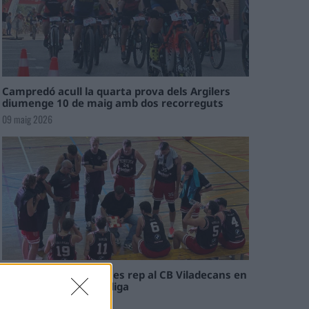
Campredó acull la quarta prova dels Argilers
diumenge 10 de maig amb dos recorreguts
09 maig 2026
El Cantaires amb baixes rep al CB Viladecans en
el tram decisiu de la lliga
09 maig 2026