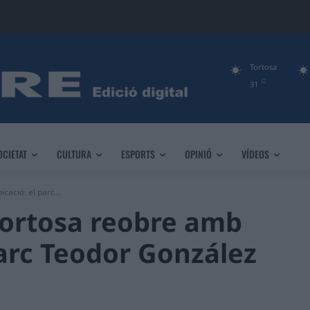
Tortosa
C
31
OCIETAT
CULTURA
ESPORTS
OPINIÓ
VÍDEOS
cació: el parc...
 Tortosa reobre amb
parc Teodor González