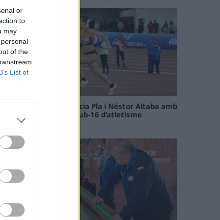
sonal or
ection to
ou may
 personal
out of the
 downstream
B’s List of
Paula Sintorres, Patrícia Pla i Néstor Altaba amb
la selecció catalana sub-16 d’atletisme
08 maig 2026