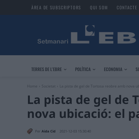
ÀREA DE SUBSCRIPTORS
QUI SOM
CONTACTE
TERRES DE L’EBRE
POLÍTICA
ECONOMIA
S
Home
Societat
La pista de gel de Tortosa reobre amb nova ubi
La pista de gel de
nova ubicació: el 
Per
Aida Cid
2021-12-03 15:30:40