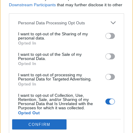
Downstream Participants
that may further disclose it to other
Llo
third parties.
we
Personal Data Processing Opt Outs
Deseu el meu nom, el correu electrònic i el lloc web en
aquest navegador per a la propera vegada que comenti.
I want to opt-out of the Sharing of my
personal data.
Opted In
I want to opt-out of the Sale of my
Personal Data.
Opted In
I want to opt-out of processing my
ÚLTIMES NOTÍCIES
Personal Data for Targeted Advertising.
Opted In
Amposta recupera les Cases del Castell
I want to opt-out of Collection, Use,
i culmina un projecte estratègic que
Retention, Sale, and/or Sharing of my
vincula patrimoni, turisme i
Personal Data that Is Unrelated with the
Purposes for which it was collected.
gastronomia
Opted Out
6 d'agost de 2026
CONFIRM
Els vestits de paper guanyen força