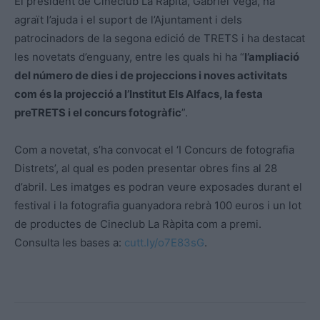
El president de Cineclub La Ràpita, Gabriel Vega, ha
agraït l’ajuda i el suport de l’Ajuntament i dels
patrocinadors de la segona edició de TRETS i ha destacat
les novetats d’enguany, entre les quals hi ha “
l’ampliació
del número de dies i de projeccions i noves activitats
com és la projecció a l’Institut Els Alfacs, la festa
preTRETS i el concurs fotogràfic
”.
Com a novetat, s’ha convocat el ‘I Concurs de fotografia
Distrets’, al qual es poden presentar obres fins al 28
d’abril. Les imatges es podran veure exposades durant el
festival i la fotografia guanyadora rebrà 100 euros i un lot
de productes de Cineclub La Ràpita com a premi.
Consulta les bases a:
cutt.ly/o7E83sG
.