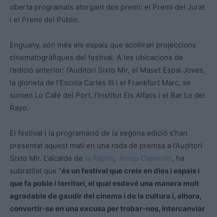
oberta programats atorgant dos premi: el Premi del Jurat
i el Premi del Públic.
Enguany, són més els espais que acolliran projeccions
cinematogràfiques del festival. A les ubicacions de
l’edició anterior: l’Auditori Sixto Mir, el Maset Espai Joves,
la glorieta de l’Escola Carles III i el Frankfurt Marc, se
sumen Lo Café del Port, l’Institut Els Alfacs i el Bar Lo del
Rayo.
El festival i la programació de la segona edició s’han
presentat aquest matí en una roda de premsa a l’Auditori
Sixto Mir. L’alcalde de
la Ràpita
,
Josep Caparrós
, ha
subratllat que “
és un festival que creix en dies i espais i
que fa poble i territori, el qual esdevé una manera molt
agradable de gaudir del cinema i de la cultura i, alhora,
convertir-se en una excusa per trobar-nos, intercanviar