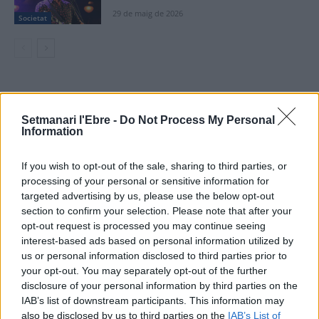
29 de maig de 2026
Societat
DEIXA UNA RESPOSTA
Setmanari l'Ebre -
Do Not Process My Personal
Information
If you wish to opt-out of the sale, sharing to third parties, or
processing of your personal or sensitive information for
targeted advertising by us, please use the below opt-out
section to confirm your selection. Please note that after your
opt-out request is processed you may continue seeing
Comentari:
interest-based ads based on personal information utilized by
No
us or personal information disclosed to third parties prior to
your opt-out. You may separately opt-out of the further
disclosure of your personal information by third parties on the
Ema
IAB’s list of downstream participants. This information may
also be disclosed by us to third parties on the
IAB’s List of