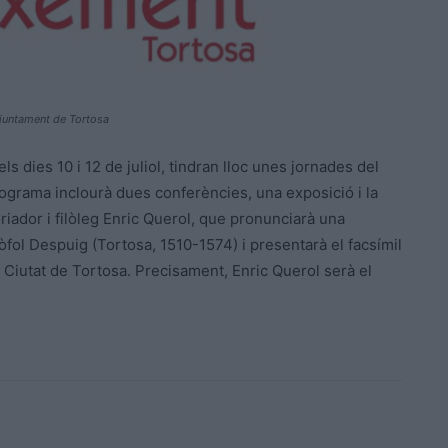
Ajuntament de Tortosa
s dies 10 i 12 de juliol, tindran lloc unes jornades del
rograma inclourà dues conferències, una exposició i la
oriador i filòleg Enric Querol, que pronunciarà una
fol Despuig (Tortosa, 1510-1574) i presentarà el facsímil
e Ciutat de Tortosa. Precisament, Enric Querol serà el