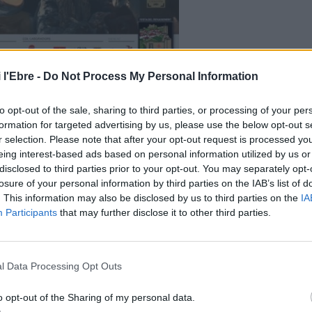
 l'Ebre -
Do Not Process My Personal Information
t / Ajuntament de Tortosa
to opt-out of the sale, sharing to third parties, or processing of your per
es edicions de la Festa per tal de poder aprofundir en
formation for targeted advertising by us, please use the below opt-out s
ue són rellevants i fer-ne divulgació
«, ha dit l’alcalde.
r selection. Please note that after your opt-out request is processed y
ama del Renaixement i de les activitats prèvies, amb
eing interest-based ads based on personal information utilized by us or
disclosed to third parties prior to your opt-out. You may separately opt-
oquis de la Insigne ciutat de Tortosa
”, obra referent de la
losure of your personal information by third parties on the IAB’s list of
. This information may also be disclosed by us to third parties on the
IA
Participants
that may further disclose it to other third parties.
erà l’alcalde de Molins de Rei, Xavi Paz Penche. El
ei el Museu del Renaixement, un centre d’art i cultura
rtosa ha començat a impulsar la creació d’una ruta
l Data Processing Opt Outs
tot Catalunya, i també de l’Estat, que disposen d’elements
naixentista.
o opt-out of the Sharing of my personal data.