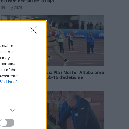
el tram decisiu de la lliga
09 maig 2026
sonal or
ection to
ou may
 personal
out of the
Paula Sintorres, Patrícia Pla i Néstor Altaba amb
 downstream
la selecció catalana sub-16 d’atletisme
B’s List of
08 maig 2026