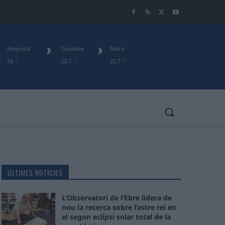
Amposta
Gandesa
Mora
C
C
C
26
23.7
22.7
ÚLTIMES NOTÍCIES
L’Observatori de l’Ebre lidera de
nou la recerca sobre l’astre rei en
el segon eclipsi solar total de la