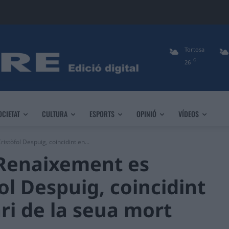
Tortosa
C
26
OCIETAT
CULTURA
ESPORTS
OPINIÓ
VÍDEOS
istòfol Despuig, coincidint en...
 Renaixement es
ol Despuig, coincidint
ri de la seua mort