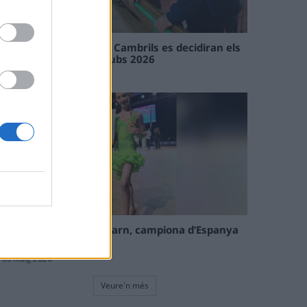
En les tirades de Flix i Cambrils es decidiran els
campions de l’Interclubs 2026
08 maig 2026
La tortosina Cinta Talarn, campiona d’Espanya
de 10 balls solo júnior
08 maig 2026
Veure'n més