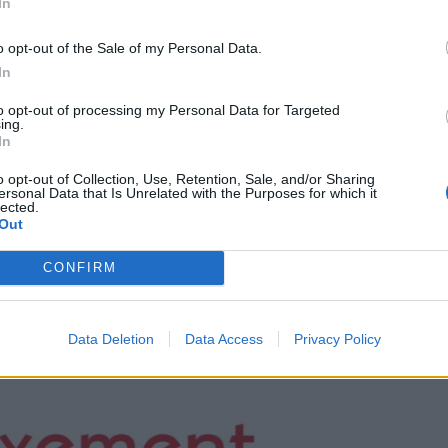
In
i arquitectura de l’època del Renaixement a través de la
o opt-out of the Sale of my Personal Data.
veniments culturals amb l’objectiu de potenciar i
In
ha explicat el regidor de la Festa del Renaixement, que
a plaça de la Catedral.
to opt-out of processing my Personal Data for Targeted
ing.
In
iva de la Festa del Renaixement, que es renova
o opt-out of Collection, Use, Retention, Sale, and/or Sharing
r aplicabilitat i que dona resposta als nous reptes de la
ersonal Data that Is Unrelated with the Purposes for which it
lected.
à inspirada en la bandera de la Vegueria de Tortosa i la
Out
 treball realitzat sota la idea de redescobrir la història
el dissenyador gràfic Guillem Gasparín. Pel que fa al
CONFIRM
í, alumne de l’IES de l’Ebre.
Data Deletion
Data Access
Privacy Policy