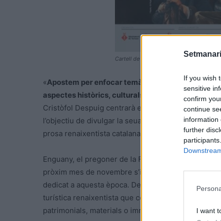
Setmanari
Cartell de la XXVVI Festa del Renaixemen
If you wish 
«
Apostem per enfocar temàticament cadascuna de l
sensitive in
aspectes històrics, culturals i socials de l’època q
confirm you
Cristòfol Despuig centrarà els continguts del progr
continue se
information 
l’objectiu de divulgar la seua vida i l’obra “
Los Col·l
further disc
prosa renaixentista catalana.
participants
Downstream 
Enguany, el pregoner de la Festa del Renaixement s
pròxim mes de novembre s’inaugurarà a Molins de R
dedicat a aquesta època. De fet, l’Ajuntament de To
Persona
turística renaixentista que connecte les ciutats de 
patrimonials, materials o immaterials, de l’època re
I want t