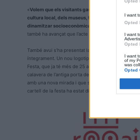
Opted 
«
Volem que els visitants gaudeixen de la història 
I want t
cultura local, dels museus, fires, festivals i esde
Opted 
dinamitzar socioeconòmicament els municipis
«, 
també ha avançat que l’acte inaugural tindrà lloc a l
I want 
Advertis
Opted 
També avui s’ha presentat la nova imatge corporat
I want t
íntegrament. Un nou logotip modern, fresc, amb majo
of my P
was col
Festa, que ja té més de 25 anys. La nova imatge est
Opted 
calavera de l’antiga porta de la ciutat. Es tracta d’un
amb una nova mirada i que s’ha realitzat de la mà d
cartell de la festa ha estat dissenyat per Roger Mart