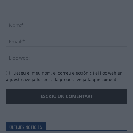
Comentari:
No
Ema
Llo
we
Deseu el meu nom, el correu electrònic i el lloc web en
aquest navegador per a la propera vegada que comenti.
ÚLTIMES NOTÍCIES