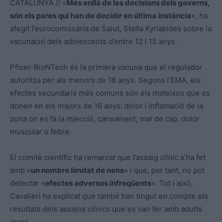
CATALUNYA // «
Més enllà de les decisions dels governs,
són els pares qui han de decidir en última instància
«, ha
afegit l’eurocomissària de Salut, Stella Kyriakides sobre la
vacunació dels adolescents d’entre 12 i 15 anys.
Pfizer-BioNTech és la primera vacuna que el regulador
autoritza per als menors de 16 anys. Segons l’EMA, els
efectes secundaris més comuns són els mateixos que es
donen en els majors de 16 anys: dolor i inflamació de la
zona on es fa la injecció, cansament, mal de cap, dolor
muscular o febre.
El comitè científic ha remarcat que l’assaig clínic s’ha fet
amb «
un nombre limitat de nens
» i que, per tant, no pot
detectar «
efectes adversos infreqüents
«. Tot i això,
Cavalieri ha explicat que també han tingut en compte els
resultats dels assajos clínics que es van fer amb adults
joves.