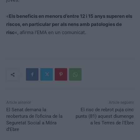
«
Els beneficis en menors d’entre 12 i 15 anys superen els
riscos, en particular per als nens amb patologies de
risc
«, afirma l’EMA en un comunicat.
Article anterior
Article següent
El Senat demana la
El risc de rebrot puja cinc
reobertura de l’oficina de la
punts (81) aquest diumenge
Seguretat Social a Móra
a les Terres de l’Ebre
d’Ebre