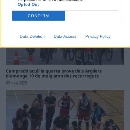
Opted Out
CONFIRM
Data Deletion
Data Access
Privacy Policy
Campredó acull la quarta prova dels Argilers
diumenge 10 de maig amb dos recorreguts
09 maig 2026