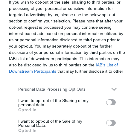
If you wish to opt-out of the sale, sharing to third parties, or
40 peces a concurs
processing of your personal or sensitive information for
31 de juliol de 2026
targeted advertising by us, please use the below opt-out
section to confirm your selection. Please note that after your
opt-out request is processed you may continue seeing
“L’eclipsi serà una oportunitat també
interest-based ads based on personal information utilized by
per a gaudir de les Festes Majors
us or personal information disclosed to third parties prior to
d’Amposta”
your opt-out. You may separately opt-out of the further
31 de juliol de 2026
disclosure of your personal information by third parties on the
IAB’s list of downstream participants. This information may
Blaumut lidera el cartell musical de les
also be disclosed by us to third parties on the
IAB’s List of
Festes
Downstream Participants
that may further disclose it to other
31 de juliol de 2026
third parties.
Personal Data Processing Opt Outs
Carrega més
I want to opt-out of the Sharing of my
personal data.
Opted In
I want to opt-out of the Sale of my
Personal Data.
Opted In