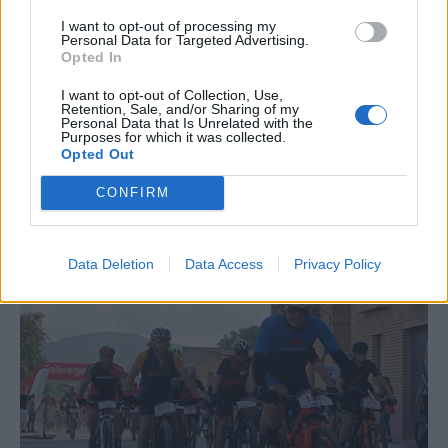
I want to opt-out of processing my
Personal Data for Targeted Advertising.
Opted In
I want to opt-out of Collection, Use,
Retention, Sale, and/or Sharing of my
Personal Data that Is Unrelated with the
Purposes for which it was collected.
Opted Out
CONFIRM
La Cursa de l’Aldea segona d’etiqueta d’or de la
Running Sèries Terres de l’Ebre
Data Deletion
Data Access
Privacy Policy
09 maig 2026