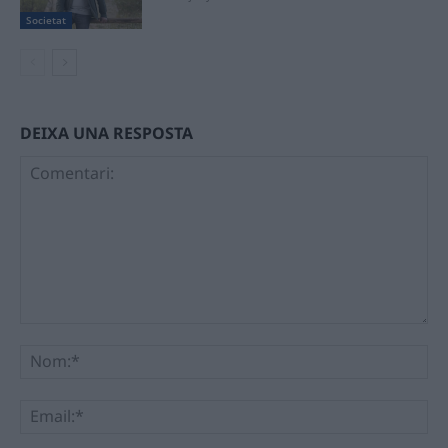
Societat
DEIXA UNA RESPOSTA
Comentari:
No
Ema