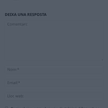
DEIXA UNA RESPOSTA
Comentari:
No
Ema
Llo
we