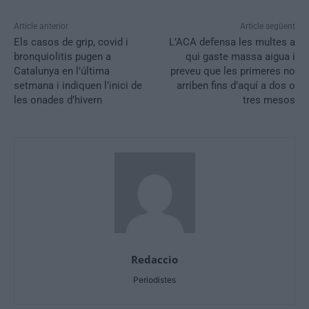
Article anterior
Article següent
Els casos de grip, covid i
L’ACA defensa les multes a
bronquiolitis pugen a
qui gaste massa aigua i
Catalunya en l’última
preveu que les primeres no
setmana i indiquen l’inici de
arriben fins d’aquí a dos o
les onades d’hivern
tres mesos
Redaccio
Periodistes