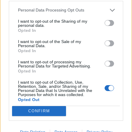
Blaumut lidera el cartell musical de les
Festes
Personal Data Processing Opt Outs
31 de juliol de 2026
I want to opt-out of the Sharing of my
personal data.
Opted In
Caçadors de subvencions
I want to opt-out of the Sale of my
Personal Data.
30 de juliol de 2026
Opted In
I want to opt-out of processing my
Personal Data for Targeted Advertising.
Opted In
Carrega més
I want to opt-out of Collection, Use,
Retention, Sale, and/or Sharing of my
Personal Data that Is Unrelated with the
Purposes for which it was collected.
Opted Out
CONFIRM
Data Deletion
Data Access
Privacy Policy