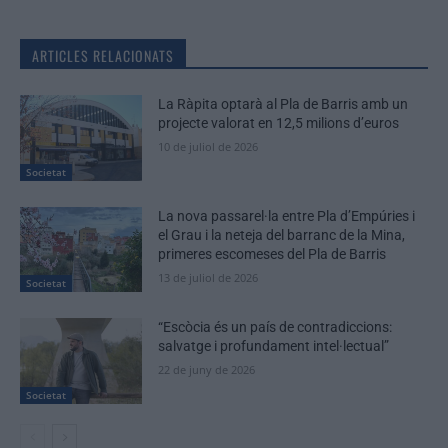
ARTICLES RELACIONATS
La Ràpita optarà al Pla de Barris amb un
projecte valorat en 12,5 milions d’euros
10 de juliol de 2026
Societat
La nova passarel·la entre Pla d’Empúries i
el Grau i la neteja del barranc de la Mina,
primeres escomeses del Pla de Barris
13 de juliol de 2026
Societat
“Escòcia és un país de contradiccions:
salvatge i profundament intel·lectual”
22 de juny de 2026
Societat