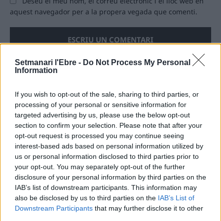
Deseu el meu nom, el correu electrònic i el lloc web en
aquest navegador per a la propera vegada que comenti.
Setmanari l'Ebre -
Do Not Process My Personal
Information
ÚLTIMES NOTÍCIES
If you wish to opt-out of the sale, sharing to third parties, or
processing of your personal or sensitive information for
Els vestits de paper guanyen força
targeted advertising by us, please use the below opt-out
enguany amb més modistes i gairebé
section to confirm your selection. Please note that after your
40 peces a concurs
opt-out request is processed you may continue seeing
31 de juliol de 2026
interest-based ads based on personal information utilized by
us or personal information disclosed to third parties prior to
your opt-out. You may separately opt-out of the further
“L’eclipsi serà una oportunitat també
disclosure of your personal information by third parties on the
per a gaudir de les Festes Majors
IAB’s list of downstream participants. This information may
d’Amposta”
also be disclosed by us to third parties on the
IAB’s List of
31 de juliol de 2026
Downstream Participants
that may further disclose it to other
third parties.