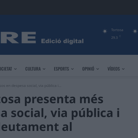
Tortosa
C
29.3
OCIETAT
CULTURA
ESPORTS
OPINIÓ
VÍDEOS
s en despesa social, via pública i...
rtosa presenta més
 social, via pública i
deutament al