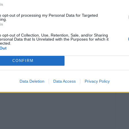
In
to opt-out of processing my Personal Data for Targeted
ing.
In
o opt-out of Collection, Use, Retention, Sale, and/or Sharing
ersonal Data that Is Unrelated with the Purposes for which it
lected.
Article següent
Out
Unió de Pagesos alerta de danys importants de la
tempesta d’ahir en olivera i d’afectació als camps
CONFIRM
d’arròs al Baix Ebre i al Montsià
Data Deletion
Data Access
Privacy Policy