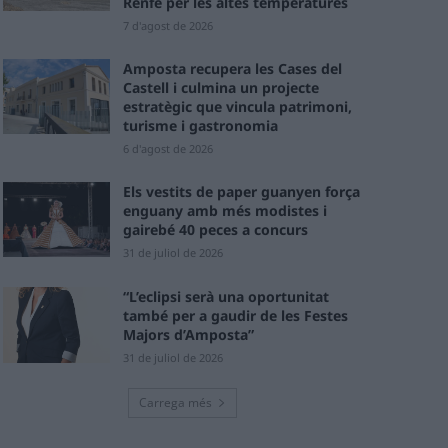
Renfe per les altes temperatures
7 d'agost de 2026
Amposta recupera les Cases del
Castell i culmina un projecte
estratègic que vincula patrimoni,
turisme i gastronomia
6 d'agost de 2026
Els vestits de paper guanyen força
enguany amb més modistes i
gairebé 40 peces a concurs
31 de juliol de 2026
“L’eclipsi serà una oportunitat
també per a gaudir de les Festes
Majors d’Amposta”
31 de juliol de 2026
Carrega més