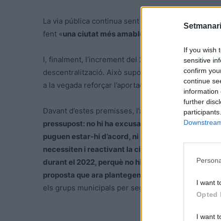
La via pública continua sent una altra de les qüest
Setmanari
fent «
una ciutat més amable i més sostenible, amb
If you wish 
I, finalment, l’increment del 20% de les aportacions
sensitive in
confirm you
descentralització. Això suposarà complir el conven
continue se
a la vegada reforçar l’aportació a Vinallop i els Reg
information 
further disc
Davant d’estes premisses, l’alcaldessa remarca que
participants
Downstream 
pressupost: no hi ha excusa possible, perquè no hi
puguen estar-hi d’acord, ni hi ha cap nou endeuta
necessiten i reactivant la ciutat
«, ha dit. «
Tampoc s
Persona
durant el 2022, perquè no hi ha res que puguem exc
proposta que ara plantegem
«, alerta. Per això ja
I want t
els grups municipals per seguir treballant amb l’ob
Opted 
I want t