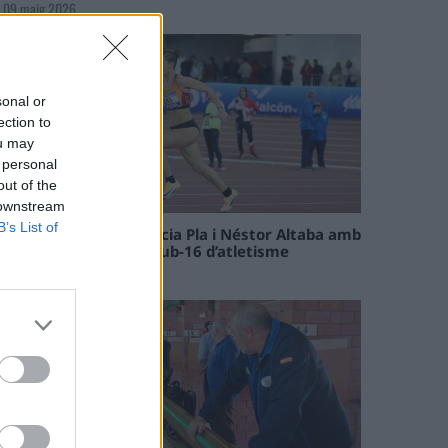
09 maig 2026
sonal or
ection to
ou may
 personal
out of the
 downstream
B’s List of
Paula Sintorres, Patrícia Pla i Néstor Altaba amb
la selecció catalana sub-16 d’atletisme
08 maig 2026