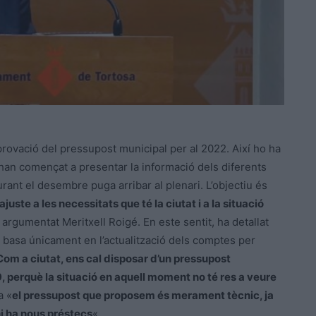
aprovació del pressupost municipal per al 2022. Així ho ha
a han començat a presentar la informació dels diferents
rant el desembre puga arribar al plenari. L’objectiu és
uste a les necessitats que té la ciutat i a la situació
a argumentat Meritxell Roigé. En este sentit, ha detallat
s basa únicament en l’actualització dels comptes per
Com a ciutat, ens cal disposar d’un pressupost
9, perquè la situació en aquell moment no té res a veure
a «
el pressupost que proposem és merament tècnic, ja
hi ha nous préstecs
«.