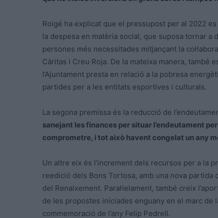
Roigé ha explicat que el pressupost per al 2022 es 
la despesa en matèria social, que suposa tornar a d
persones més necessitades mitjançant la col·laborac
Càritas i Creu Roja. De la mateixa manera, també e
l’Ajuntament presta en relació a la pobresa energèti
partides per a les entitats esportives i culturals.
La segona premissa és la reducció de l’endeutamen
sanejant les finances per situar l’endeutament per 
comprometre, i tot això havent congelat un any m
Un altre eix és l’increment dels recursos per a la p
reedició dels Bons Tortosa, amb una nova partida d
del Renaixement. Paral·lelament, també creix l’apo
de les propostes iniciades enguany en el marc de la
commemoració de l’any Felip Pedrell.