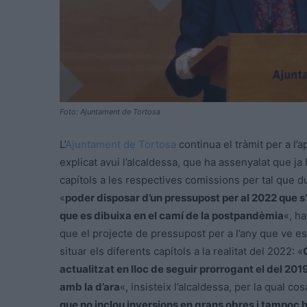
Foto: Ajuntament de Tortosa
L’
Ajuntament de Tortosa
continua el tràmit per a l’
explicat avui l’alcaldessa, que ha assenyalat que j
capítols a les respectives comissions per tal que du
«
poder disposar d’un pressupost per al 2022 que s’aj
que es dibuixa en el camí de la postpandèmia
«, h
que el projecte de pressupost per a l’any que ve e
situar els diferents capítols a la realitat del 2022: «
actualitzat en lloc de seguir prorrogant el del 201
amb la d’ara
«, insisteix l’alcaldessa, per la qual cos
que no inclou inversions en grans obres i tampoc 