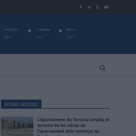
Amposta
Gandesa
Mora
C
C
C
29.9
27.3
27.6
ÚLTIMES NOTÍCIES
L’Ajuntament de Tortosa amplia el
termini de les obres de
l’aparcament dels terrenys de