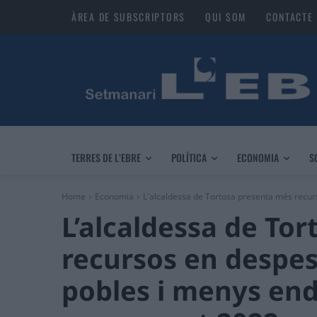
ÀREA DE SUBSCRIPTORS
QUI SOM
CONTACTE
TERRES DE L’EBRE
POLÍTICA
ECONOMIA
S
Home
Economia
L'alcaldessa de Tortosa presenta més recurso
L’alcaldessa de To
recursos en despesa
pobles i menys en