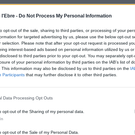
ions prioritàries, amb actuacions que permeten seguir
 l'Ebre -
Do Not Process My Personal Information
 arranjaments a voreres, carrers i enjardinament
«.
to opt-out of the sale, sharing to third parties, or processing of your per
 de l’Ajuntament als pobles del municipi per reforçar la
formation for targeted advertising by us, please use the below opt-out s
r selection. Please note that after your opt-out request is processed y
i establit amb les tres EMD de Jesús, Bítem i Campredó, i
eing interest-based ads based on personal information utilized by us or
uers.
disclosed to third parties prior to your opt-out. You may separately opt-
losure of your personal information by third parties on the IAB’s list of
 «
no s’entendria que no hi hagués un vot afirmatiu al
. This information may also be disclosed by us to third parties on the
IA
Participants
that may further disclose it to other third parties.
 ha cap gran obra amb la qual els grups municipals no
ment. El que fem és continuar ajudant als que més ho
’hi val a esperar a una modificació pressupostària
l Data Processing Opt Outs
loure dels comptes i, per tant, serà la mateixa
 ha avançat que tornarà a convocar als portaveus de tots
o opt-out of the Sharing of my personal data.
jectiu d’aprovar els comptes abans que acabe l’any.
In
o opt-out of the Sale of my Personal Data.