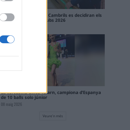
En les tirades de Flix i Cambrils es decidiran els
campions de l’Interclubs 2026
08 maig 2026
La tortosina Cinta Talarn, campiona d’Espanya
de 10 balls solo júnior
08 maig 2026
Veure'n més