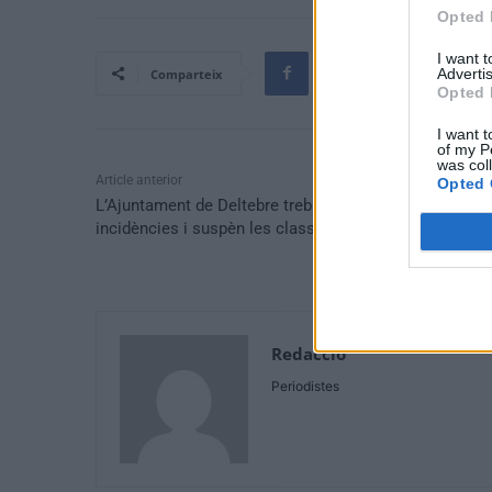
Opted 
I want 
Advertis
Comparteix
Opted 
I want t
of my P
was col
Article anterior
Opted 
L’Ajuntament de Deltebre treballa per resoldre les
incidències i suspèn les classes a causa del temporal
Redaccio
Periodistes