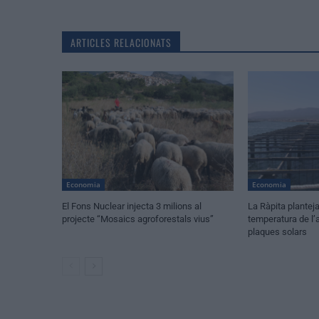
ARTICLES RELACIONATS
Economia
Economia
El Fons Nuclear injecta 3 milions al
La Ràpita planteja
projecte “Mosaics agroforestals vius”
temperatura de l’
plaques solars