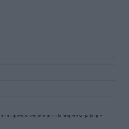
Nom:*
Email:*
Lloc
web:
 web en aquest navegador per a la propera vegada que