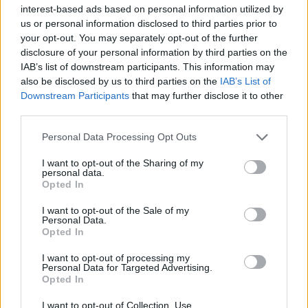
interest-based ads based on personal information utilized by
us or personal information disclosed to third parties prior to
your opt-out. You may separately opt-out of the further
disclosure of your personal information by third parties on the
IAB’s list of downstream participants. This information may
also be disclosed by us to third parties on the
IAB’s List of
Downstream Participants
that may further disclose it to other
Comentari:
third parties.
No
Personal Data Processing Opt Outs
Ema
I want to opt-out of the Sharing of my
personal data.
Opted In
Llo
we
I want to opt-out of the Sale of my
Personal Data.
Deseu el meu nom, el correu electrònic i el lloc web en
Opted In
aquest navegador per a la propera vegada que comenti.
I want to opt-out of processing my
Personal Data for Targeted Advertising.
Opted In
I want to opt-out of Collection, Use,