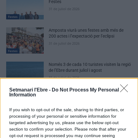
Festes
31 de juliol de 2026
Festes
Amposta viurà unes festes amb més de
200 actes i l’expectació per l’eclipsi
31 de juliol de 2026
Festes
Només 3 de cada 10 turistes visiten la regió
de l’Ebre durant juliol i agost
31 de juliol de 2026
Turisme
Setmanari l'Ebre -
Do Not Process My Personal
Information
If you wish to opt-out of the sale, sharing to third parties, or
processing of your personal or sensitive information for
DEIXA UNA RESPOSTA
targeted advertising by us, please use the below opt-out
section to confirm your selection. Please note that after your
opt-out request is processed you may continue seeing