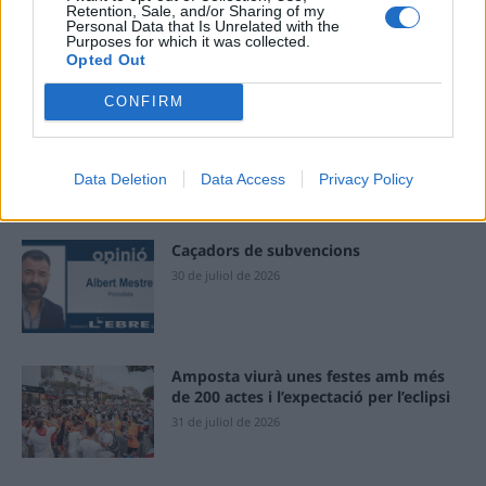
Retention, Sale, and/or Sharing of my
Personal Data that Is Unrelated with the
Purposes for which it was collected.
Opted Out
ÚLTIMES NOTÍCIES
CONFIRM
Blaumut lidera el cartell musical de les
Festes
31 de juliol de 2026
Data Deletion
Data Access
Privacy Policy
Caçadors de subvencions
30 de juliol de 2026
Amposta viurà unes festes amb més
de 200 actes i l’expectació per l’eclipsi
31 de juliol de 2026