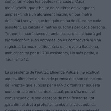
compliran «totes les pautes» marcades. Cada
mobilització -que s’haurà de celebrar en avingudes
amples- tindrà un aforament màxim, un perímetre
delimitat i senyals que indiquin on ha de situar-se cada
assistent. Es calcula 4 metres quadrats per cada persona.
Tothom hi haurà d’accedir amb mascareta i hi haurà gel
hidroalcohòlic a les entrades, on es comprovarà si s’ha
registrat. La més multitudinària es preveu a Badalona,
amb capacitat per a 1.700 assistents, i la més petita, a
Taüll, amb 12.
La presidenta de l’entitat, Elisenda Paluzie, ha explicat
aquest dimecres en roda de premsa que són conscients
del «repte» que suposa per a l’ANC organitzar aquesta
concentració en el context actual, però s’ha mostrat
convençuda que son capaços de manifestar-se, tot
garantint el dret a protesta i també a la salut pública.
Segons el coordinador de la comissió de comunicació,