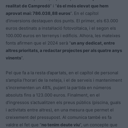
realitat de Campredó
” i “
és el més elevat que hem
aprovat mai: 786.038,88 euros
”. En el capítol
d’inversions destaquen dos punts. El primer, els 63.000
euros destinats a instal·lació fotovoltaica, i el segon els
100.000 euros en terrenys i edificis. Alhora, les mateixes
fonts afirmen que el 2024 serà “
un any dedicat, entre
altres prioritats, a redactar projectes per als quatre anys
vinents
”.
Pel que fa a la resta d’apartats, en el capítol de personal
s’amplia l’horari de la neteja, i el de serveis i manteniment
s’incrementen un 48%, pujant la partida en números
absoluts fins a 123.000 euros. Finalment, en el
d’ingressos s’actualitzen els preus públics (piscina, guals
i activitats entre altres), en una mesura que permet el
creixement del pressupost. Al comunica també es fa
valdre el fet que “
no tenim deute viu
”, un concepte que