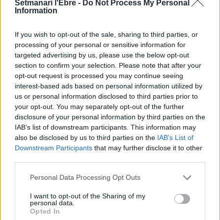
Setmanari l'Ebre -
Do Not Process My Personal
enguany amb més modistes i gairebé
Information
40 peces a concurs
31 de juliol de 2026
If you wish to opt-out of the sale, sharing to third parties, or
processing of your personal or sensitive information for
“L’eclipsi serà una oportunitat també
targeted advertising by us, please use the below opt-out
per a gaudir de les Festes Majors
section to confirm your selection. Please note that after your
d’Amposta”
opt-out request is processed you may continue seeing
31 de juliol de 2026
interest-based ads based on personal information utilized by
us or personal information disclosed to third parties prior to
your opt-out. You may separately opt-out of the further
Blaumut lidera el cartell musical de les
disclosure of your personal information by third parties on the
Festes
IAB’s list of downstream participants. This information may
31 de juliol de 2026
also be disclosed by us to third parties on the
IAB’s List of
Downstream Participants
that may further disclose it to other
third parties.
Caçadors de subvencions
Personal Data Processing Opt Outs
30 de juliol de 2026
I want to opt-out of the Sharing of my
personal data.
Opted In