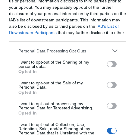
us or personal information disclosed to third parties prior to
your opt-out. You may separately opt-out of the further
disclosure of your personal information by third parties on the
Carrega més
IAB’s list of downstream participants. This information may
also be disclosed by us to third parties on the
IAB’s List of
Downstream Participants
that may further disclose it to other
third parties.
Personal Data Processing Opt Outs
I want to opt-out of the Sharing of my
personal data.
Opted In
I want to opt-out of the Sale of my
Personal Data.
Opted In
I want to opt-out of processing my
Personal Data for Targeted Advertising.
Opted In
I want to opt-out of Collection, Use,
La Cursa de l’Aldea segona d’etiqueta d’or de la
Retention, Sale, and/or Sharing of my
Running Sèries Terres de l’Ebre
Personal Data that Is Unrelated with the