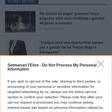
ÚLTIMES NOTÍCIES
Els vestits de paper guanyen força
enguany amb més modistes i gairebé
40 peces a concurs
31 de juliol de 2026
“L’eclipsi serà una oportunitat també
per a gaudir de les Festes Majors
d’Amposta”
31 de juliol de 2026
Setmanari l'Ebre -
Do Not Process My Personal
Information
Blaumut lidera el cartell musical de les
Festes
If you wish to opt-out of the sale, sharing to third parties, or
31 de juliol de 2026
processing of your personal or sensitive information for
targeted advertising by us, please use the below opt-out
section to confirm your selection. Please note that after your
Caçadors de subvencions
opt-out request is processed you may continue seeing
30 de juliol de 2026
interest-based ads based on personal information utilized by