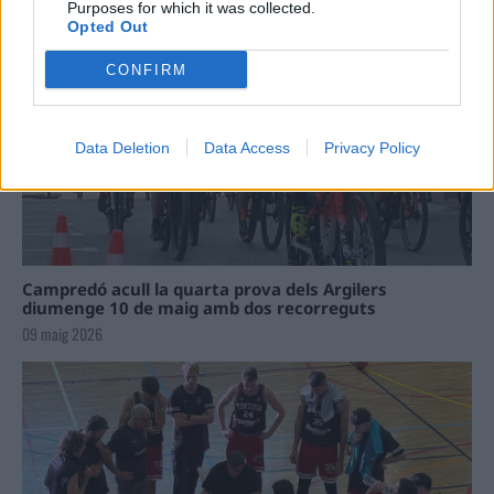
Purposes for which it was collected.
09 maig 2026
Opted Out
CONFIRM
Data Deletion
Data Access
Privacy Policy
Campredó acull la quarta prova dels Argilers
diumenge 10 de maig amb dos recorreguts
09 maig 2026