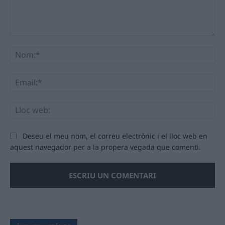
Comentari:
No
Ema
Llo
we
Deseu el meu nom, el correu electrònic i el lloc web en
aquest navegador per a la propera vegada que comenti.