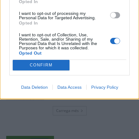
Opted In
Caçadors de subvencions
30 de juliol de 2026
I want to opt-out of processing my
Personal Data for Targeted Advertising.
Opted In
I want to opt-out of Collection, Use,
Retention, Sale, and/or Sharing of my
Amposta viurà unes festes amb més
Personal Data that Is Unrelated with the
de 200 actes i l’expectació per l’eclipsi
Purposes for which it was collected.
Opted Out
31 de juliol de 2026
CONFIRM
Només 3 de cada 10 turistes visiten la
regió de l’Ebre durant juliol i agost
Data Deletion
Data Access
Privacy Policy
31 de juliol de 2026
Carrega més