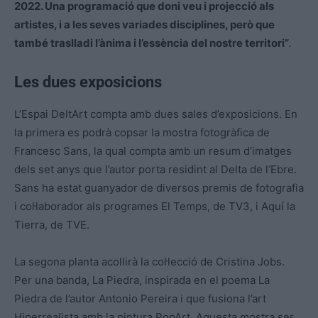
2022. Una programació que doni veu i projecció als
artistes, i a les seves variades disciplines, però que
també traslladi l’ànima i l’essència del nostre territori”
.
Les dues exposicions
L’Espai DeltArt compta amb dues sales d’exposicions. En
la primera es podrà copsar la mostra fotogràfica de
Francesc Sans, la qual compta amb un resum d’imatges
dels set anys que l’autor porta residint al Delta de l’Ebre.
Sans ha estat guanyador de diversos premis de fotografia
i col·laborador als programes El Temps, de TV3, i Aquí la
Tierra, de TVE.
La segona planta acollirà la col·lecció de Cristina Jobs.
Per una banda, La Piedra, inspirada en el poema La
Piedra de l’autor Antonio Pereira i que fusiona l’art
Hiperrealista amb la pintura PopArt. Aquesta mostra ser