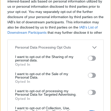
Economia
interest-based ads based on personal information utilized by
us or personal information disclosed to third parties prior to
your opt-out. You may separately opt-out of the further
La Ràpita planteja reduir 5 °C la
temperatura de l’aigua de les badies amb
disclosure of your personal information by third parties on the
plaques solars
IAB’s list of downstream participants. This information may
also be disclosed by us to third parties on the
26 de juny de 2026
IAB’s List of
Economia
Downstream Participants
that may further disclose it to other
third parties.
Els ajuntaments ebrencs recapten més de
67,5 milions d’euros per l’IBI el 2025
Personal Data Processing Opt Outs
26 de juny de 2026
Economia
I want to opt-out of the Sharing of my
personal data.
Opted In
I want to opt-out of the Sale of my
Personal Data.
Opted In
DEIXA UNA RESPOSTA
I want to opt-out of processing my
Personal Data for Targeted Advertising.
Opted In
I want to opt-out of Collection, Use,