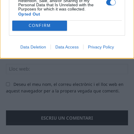
Retention, Sale, and/or Sharing of my
Personal Data that Is Unrelated with the
Purposes for which it was collected.
Opted Out
CONFIRM
Comentari:
No
Data Deletion
Data Access
Privacy Policy
Ema
Llo
we
Deseu el meu nom, el correu electrònic i el lloc web en
aquest navegador per a la propera vegada que comenti.