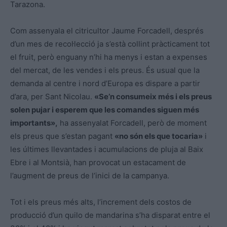
Tarazona
.
Com assenyala el citricultor Jaume Forcadell, després
d’un mes de recol·lecció ja s’està collint pràcticament tot
el fruit, però enguany n’hi ha menys i estan a expenses
del mercat, de les vendes i els preus. És usual que la
demanda al centre i nord d’Europa es dispare a partir
d’ara, per Sant Nicolau.
«Se’n consumeix més i els preus
solen pujar i esperem que les comandes siguen més
importants»,
ha assenyalat Forcadell, però de moment
els preus que s’estan pagant
«no són els que tocaria»
i
les últimes llevantades i acumulacions de pluja al Baix
Ebre i al Montsià, han provocat un estacament de
l’augment de preus de l’inici de la campanya.
Tot i els preus més alts, l’increment dels costos de
producció d’un quilo de mandarina s’ha disparat entre el