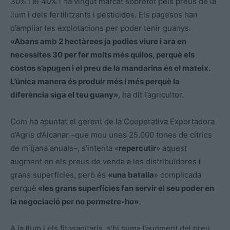
30% i el 40% i ha vingut marcat sobretot pels preus de la
llum i dels fertilitzants i pesticides. Els pagesos han
d’ampliar les explotacions per poder tenir guanys.
«Abans amb 2 hectàrees ja podies viure i ara en
necessites 30 per fer molts més quilos, perquè els
costos s’apugen i el preu de la mandarina és el mateix.
L’única manera és produir més i més perquè la
diferència siga el teu guany»
, ha dit l’agricultor.
Com ha apuntat el gerent de la Cooperativa Exportadora
d’
Agris
d’Alcanar –que mou unes 25.000 tones de cítrics
de mitjana anuals–, s’intenta «
repercutir
» aquest
augment en els preus de venda a les distribuïdores i
grans superfícies, però és
«una batalla
» complicada
perquè
«les grans superfícies fan servir el seu poder en
la negociació per no permetre-ho»
.
A la llum i els fitosanitaris, s’hi suma l’augment del preu