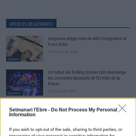
ARTICLES RELACIONATS
Amposta afegix més de 400 fotografies al
Fons Arbó
16 de juny de 2026
Cultura
Un tribut als Rolling Stones obri diumenge
les Jornades Musicals de l’Ermita de la
Pietat
5 de juny de 2026
Societat
David Carabén, Meritxell Gené i Xarim
Setmanari l'Ebre -
Do Not Process My Personal
Aresté, convidats al festival Riu de Veus del
Information
Castell de Miravet
29 de maig de 2026
Societat
If you wish to opt-out of the sale, sharing to third parties, or
processing of your personal or sensitive information for