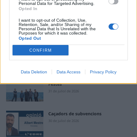
Personal Data for Targeted Advertising.
Deseu el meu nom, el correu electrònic i el lloc web en
Opted In
aquest navegador per a la propera vegada que comenti.
I want to opt-out of Collection, Use,
Retention, Sale, and/or Sharing of my
Personal Data that Is Unrelated with the
Purposes for which it was collected.
Opted Out
CONFIRM
ÚLTIMES NOTÍCIES
Data Deletion
Data Access
Privacy Policy
Blaumut lidera el cartell musical de les
Festes
31 de juliol de 2026
Caçadors de subvencions
30 de juliol de 2026