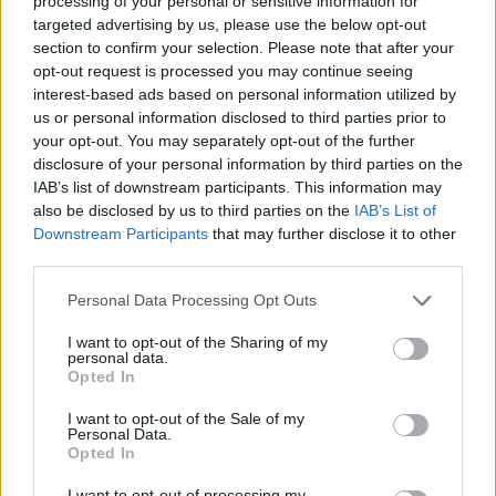
processing of your personal or sensitive information for
Deseu el meu nom, el correu electrònic i el lloc web en
targeted advertising by us, please use the below opt-out
aquest navegador per a la propera vegada que comenti.
section to confirm your selection. Please note that after your
opt-out request is processed you may continue seeing
interest-based ads based on personal information utilized by
us or personal information disclosed to third parties prior to
your opt-out. You may separately opt-out of the further
disclosure of your personal information by third parties on the
IAB’s list of downstream participants. This information may
also be disclosed by us to third parties on the
IAB’s List of
ÚLTIMES NOTÍCIES
Downstream Participants
that may further disclose it to other
third parties.
L’Ajuntament de Tortosa amplia el
termini de les obres de l’aparcament
Personal Data Processing Opt Outs
dels terrenys de Renfe per les altes
temperatures
I want to opt-out of the Sharing of my
personal data.
7 d'agost de 2026
Opted In
Amposta recupera les Cases del Castell
I want to opt-out of the Sale of my
i culmina un projecte estratègic que
Personal Data.
vincula patrimoni, turisme i
Opted In
gastronomia
I want to opt-out of processing my
6 d'agost de 2026