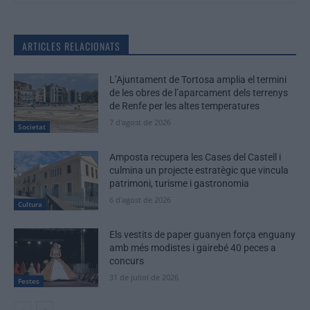
ARTICLES RELACIONATS
L’Ajuntament de Tortosa amplia el termini
de les obres de l’aparcament dels terrenys
de Renfe per les altes temperatures
7 d'agost de 2026
Societat
Amposta recupera les Cases del Castell i
culmina un projecte estratègic que vincula
patrimoni, turisme i gastronomia
6 d'agost de 2026
Cultura
Els vestits de paper guanyen força enguany
amb més modistes i gairebé 40 peces a
concurs
31 de juliol de 2026
Festes