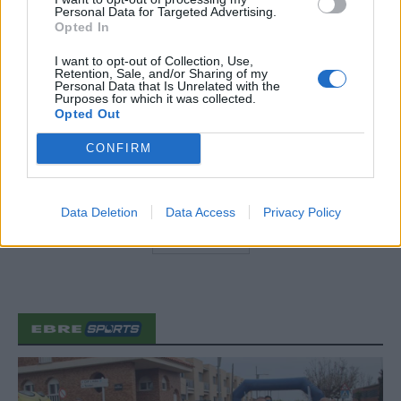
Personal Data for Targeted Advertising.
Opted In
Els vestits de paper guanyen força
enguany amb més modistes i gairebé
I want to opt-out of Collection, Use,
40 peces a concurs
Retention, Sale, and/or Sharing of my
Personal Data that Is Unrelated with the
31 de juliol de 2026
Purposes for which it was collected.
Opted Out
“L’eclipsi serà una oportunitat també
CONFIRM
per a gaudir de les Festes Majors
d’Amposta”
31 de juliol de 2026
Data Deletion
Data Access
Privacy Policy
Carrega més