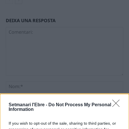
DEIXA UNA RESPOSTA
Comentari:
No
Ema
Setmanari l'Ebre -
Do Not Process My Personal
Information
Llo
we
If you wish to opt-out of the sale, sharing to third parties, or