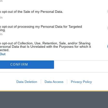
In
o opt-out of the Sale of my Personal Data.
In
ma de les festes de la Cinta 2020
to opt-out of processing my Personal Data for Targeted
ing.
In
o opt-out of Collection, Use, Retention, Sale, and/or Sharing
ersonal Data that Is Unrelated with the Purposes for which it
lected.
Out
CONFIRM
Article següent
Data Deletion
Data Access
Privacy Policy
Viu l’estiu a l’Ebre • Tivissa, muntanyes d’història,
bressol del senderisme i atractiu turístic i cultural