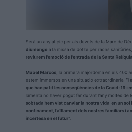
Serà un any atípic per als devots de la Mare de Déu
diumenge
a la missa de dotze per raons sanitàries
reviurem l’emoció de l’entrada de la Santa Relíqui
Mabel Marcos
, la primera majordoma en els 400 an
estem immersos en una situació extraordinària:
“i 
que han patit les conseqüències de la Covid-19 i mo
lamenta no haver pogut fer durant l’any moltes de 
sobtada hem vist canviar la nostra vida en un sol 
confinament, l’aïllament dels nostres familiars i ami
incertesa en el futur”.