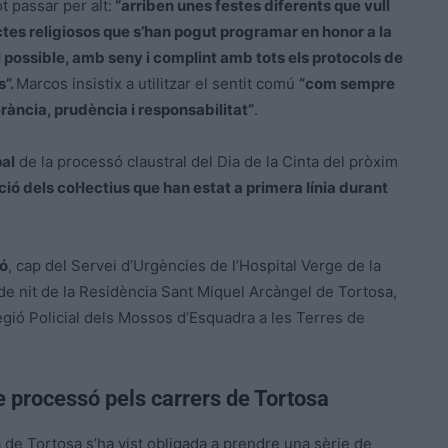
t passar per alt:
“arriben unes festes diferents que vull
actes religiosos que s’han pogut programar en honor a la
possible, amb seny i complint amb tots els protocols de
s”.
Marcos insistix a utilitzar el sentit comú
“com sempre
rància, prudència i responsabilitat”
.
pal
de la processó claustral del Dia de la Cinta del pròxim
ó dels col·lectius que han estat a primera línia durant
ó
, cap del Servei d’Urgències de l’Hospital Verge de la
n de nit de la Residència Sant Miquel Arcàngel de Tortosa,
Regió Policial dels Mossos d’Esquadra a les Terres de
e processó pels carrers de Tortosa
a de Tortosa s’ha vist obligada a prendre una sèrie de