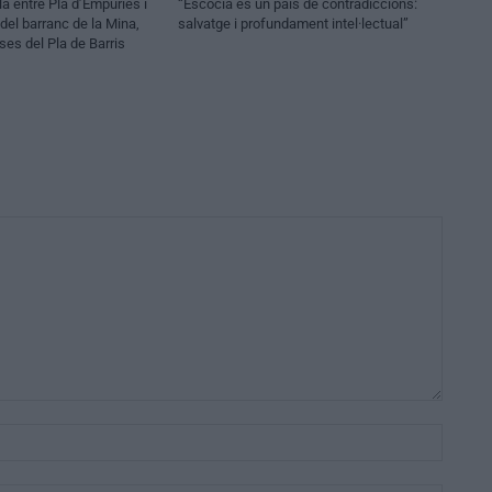
la entre Pla d’Empúries i
“Escòcia és un país de contradiccions:
a del barranc de la Mina,
salvatge i profundament intel·lectual”
es del Pla de Barris
Nom:*