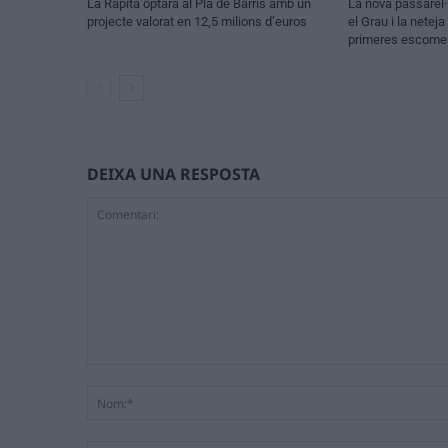
La Ràpita optarà al Pla de Barris amb un
La nova passarel·
projecte valorat en 12,5 milions d’euros
el Grau i la netej
primeres escomes
DEIXA UNA RESPOSTA
Comentari: