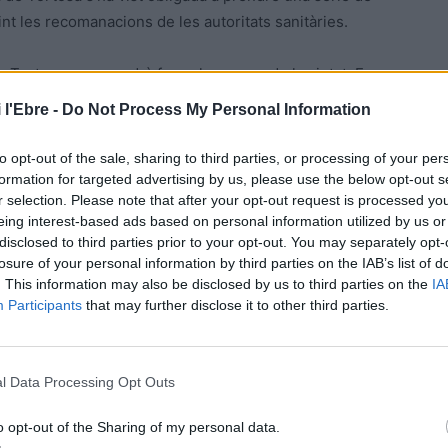
t les recomanacions de les autoritats sanitàries.
Tortosa no es podrà fer pels carrers de la ciutat. En
s farà després de la missa del migdia per l’interior i el
 l'Ebre -
Do Not Process My Personal Information
sones, sense la imatge de plata de la patrona de
endard que representaran els sectors que han actuat
to opt-out of the sale, sharing to third parties, or processing of your per
, i processionant la Relíquia de la Cinta
amb el sagrat
formation for targeted advertising by us, please use the below opt-out s
r selection. Please note that after your opt-out request is processed y
eing interest-based ads based on personal information utilized by us or
disclosed to third parties prior to your opt-out. You may separately opt-
 les relatives a l’aforament de les activitats religioses
losure of your personal information by third parties on the IAB’s list of
quel Marro, secretari de l’Arxiconfraria de la Cinta,
. This information may also be disclosed by us to third parties on the
IA
Participants
that may further disclose it to other third parties.
rogramades a l’interior de la Catedral.
Per este motiu
’Altar Major a les
8.30 h, 9.30 h, 10.30 h, 12.00 h i 18.45
l·lectiva de la Relíquia, i no unipersonal com s’està
l Data Processing Opt Outs
o opt-out of the Sharing of my personal data.
també és limitarà el 30%.