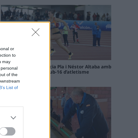
sonal or
ection to
ou may
Paula Sintorres, Patrícia Pla i Néstor Altaba amb
 personal
la selecció catalana sub-16 d’atletisme
out of the
08 maig 2026
 downstream
B’s List of