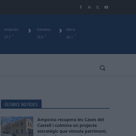
Amposta
Gandesa
Mora
C
C
C
27.7
23.9
26.1
ÚLTIMES NOTÍCIES
Amposta recupera les Cases del
Castell i culmina un projecte
estratègic que vincula patrimoni,