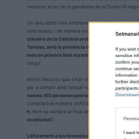
mesures arran de la pandèmia de la Covid-19 seguin
Un dels actes més emblemàtics de la festa major de 
esta ocasió, i de manera excepcional,
la processó e
Setmanari
claustre de la Catedral amb un limitat grup de per
Tortosa, amb la presència dels portadors de l’est
If you wish 
més en primera línia durant la crisi del coronavirus
sensitive in
confirm you
cíngol.
continue se
information 
Altres mesures que s’han vist obligats a prendre són
further disc
per a complir amb l’actual normativa. Com explica Mi
participants
Downstream 
només 150 persones podran accedir a les misses p
s’ampliarà el nombre d’oficis durant el diumenge a l
h,
fent-se sempre al final de l’ofici una
veneració co
Persona
acostumat”.
I want t
L’aforament a les novenes durant tota la setmana 