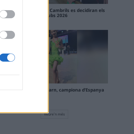
En les tirades de Flix i Cambrils es decidiran els
campions de l’Interclubs 2026
08 maig 2026
La tortosina Cinta Talarn, campiona d’Espanya
de 10 balls solo júnior
08 maig 2026
Veure'n més