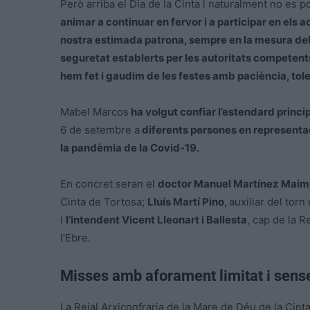
Però arriba el Dia de la Cinta i naturalment no es po
animar a continuar en fervor i a participar en els 
nostra estimada patrona, sempre en la mesura del 
seguretat establerts per les autoritats competent
hem fet i gaudim de les festes amb paciència, tole
Mabel Marcos
ha volgut confiar l’estendard princi
6 de setembre a
diferents persones en representaci
la pandèmia de la Covid-19.
En concret seran el
doctor Manuel Martínez Maim
Cinta de Tortosa;
Lluís Martí Pino,
auxiliar del tor
i
l’intendent Vicent Lleonart i Ballesta
, cap de la 
l’Ebre.
Misses amb aforament limitat i sens
La Reial Arxiconfraria de la Mare de Déu de la Cint