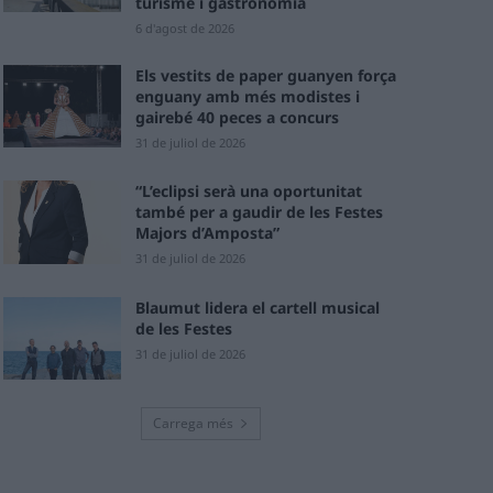
turisme i gastronomia
6 d'agost de 2026
Els vestits de paper guanyen força
enguany amb més modistes i
gairebé 40 peces a concurs
31 de juliol de 2026
“L’eclipsi serà una oportunitat
també per a gaudir de les Festes
Majors d’Amposta”
31 de juliol de 2026
Blaumut lidera el cartell musical
de les Festes
31 de juliol de 2026
Carrega més