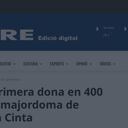
Tortosa
C
28.2
OCIETAT
CULTURA
ESPORTS
OPINIÓ
VÍDEOS
ser primera...
rimera dona en 400
a majordoma de
a Cinta