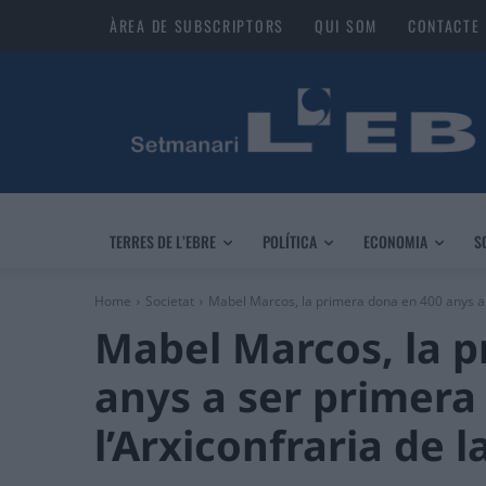
ÀREA DE SUBSCRIPTORS
QUI SOM
CONTACTE
TERRES DE L’EBRE
POLÍTICA
ECONOMIA
S
Home
Societat
Mabel Marcos, la primera dona en 400 anys a 
Mabel Marcos, la p
anys a ser primer
l’Arxiconfraria de l