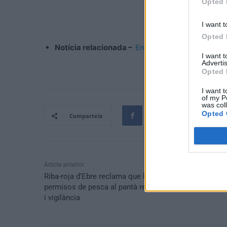
Opted 
I want t
Opted 
Notícia relacionada –
En un click tot el progra
I want 
Advertis
Opted 
I want t
of my P
was col
Opted 
Comparteix
Article anterior
Riba-roja d’Ebre reclama que la recaptació pels
permisos de pesca al pantà reverteixi en manteniment
i vigilància