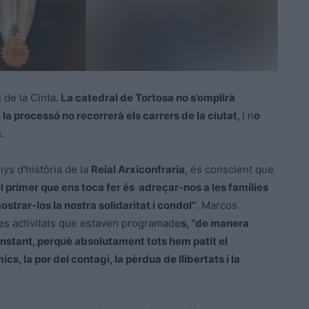
 de la Cinta.
La catedral de Tortosa no s’omplirà
,
la processó no recorrerà els carrers de la ciutat,
i n
o
a.
ys d’història de la
Reial Arxiconfraria
, és conscient que
el primer que ens toca fer és adreçar-nos a les famílies
strar-los la nostra solidaritat i condol”
. Marcos
les activitats que estaven programade
s, “de manera
instant, perquè absolutament tots hem patit el
cs, la por del contagi, la pèrdua de llibertats i la