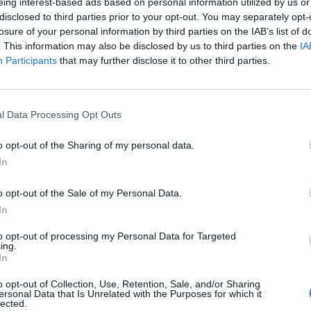
eing interest-based ads based on personal information utilized by us or
pai és un dels principals actius turístics i econòmics del
disclosed to third parties prior to your opt-out. You may separately opt-
losure of your personal information by third parties on the IAB’s list of
istració. Entre d’altres aspectes, es queixen també per la
. This information may also be disclosed by us to third parties on the
IA
idrogràfica de l’Ebre, amb oscil·lacions importants, que
Participants
that may further disclose it to other third parties.
«de primer ordre en l’àmbit internacional».
l Data Processing Opt Outs
o opt-out of the Sharing of my personal data.
In
o opt-out of the Sale of my Personal Data.
In
Article següent
to opt-out of processing my Personal Data for Targeted
Mabel Marcos, la primera dona en 400 anys a ser
ing.
In
primera majordoma de l’Arxiconfraria de la Cinta
o opt-out of Collection, Use, Retention, Sale, and/or Sharing
ersonal Data that Is Unrelated with the Purposes for which it
lected.