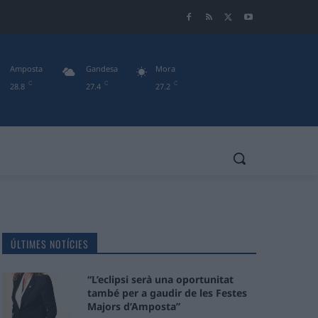
Amposta
Gandesa
Mora
C
C
C
28.8
27.4
27.2
ÚLTIMES NOTÍCIES
“L’eclipsi serà una oportunitat
també per a gaudir de les Festes
Majors d’Amposta”