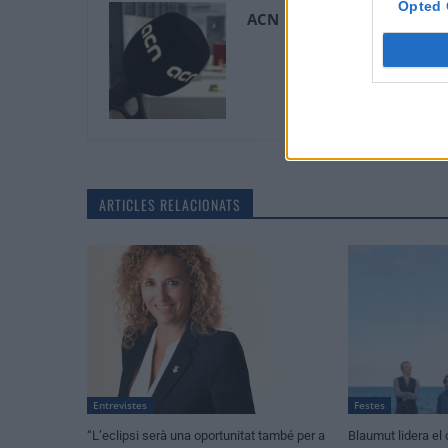
Opted 
ACN
ARTICLES RELACIONATS
Entrevistes
Festes
“L’eclipsi serà una oportunitat també per a
Blaumut lidera el 