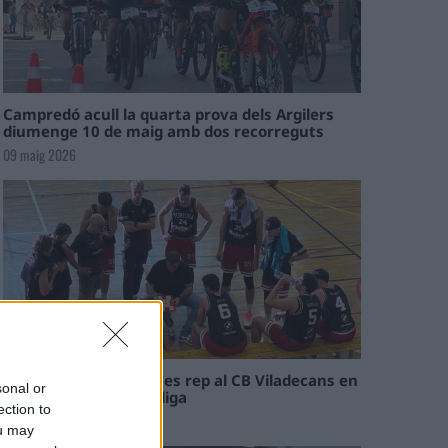
Campredó acull la quarta prova dels Argilers
diumenge 10 de maig amb dos recorreguts
09 maig 2026
El Cantaires amb baixes rep al CB Viladecans en
sonal or
el tram decisiu de la lliga
ection to
09 maig 2026
ou may