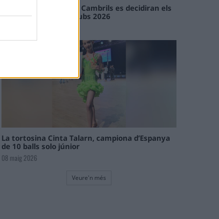
En les tirades de Flix i Cambrils es decidiran els
campions de l’Interclubs 2026
08 maig 2026
La tortosina Cinta Talarn, campiona d’Espanya
de 10 balls solo júnior
08 maig 2026
Veure'n més