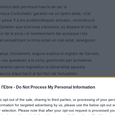
nòmica dels permisos hauria de ser la
esca Controlada i garantir-ne un òptim estat. «Cal
r posar fi a les problemàtiques actuals», reivindica el
 Detallen que la brossa s’acumula, es dispara el risc de
ol de la zona i el manteniment del accessos i les
itat senyalitzant la zona estan en mal estat, asseguren.
nys. Inicialment, segons explica el regidor de Serveis,
 «es quedaven a la zona, gestionats per la mateixa
ferents canvis legislatius la Generalitat aquests
uros d’aportació al territori de l’actualitat».
 de guàrdia, neteja i manteniment de la zona de pesca,
 l'Ebre -
Do Not Process My Personal Information
onstruir al pantà. Però la manca de recursos, afegeix, va
to opt-out of the sale, sharing to third parties, or processing of your per
les seves funcions van ser assumides per alguns voluntaris,
formation for targeted advertising by us, please use the below opt-out s
a degradació de la zona”, segons Agustí.
r selection. Please note that after your opt-out request is processed y