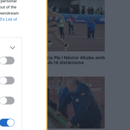
 personal
out of the
 downstream
B’s List of
Paula Sintorres, Patrícia Pla i Néstor Altaba amb
la selecció catalana sub-16 d’atletisme
08 maig 2026