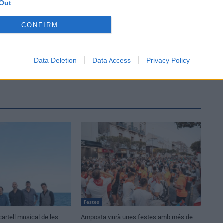
Out
CONFIRM
Data Deletion
Data Access
Privacy Policy
Festes
cartell musical de les
Amposta viurà unes festes amb més de