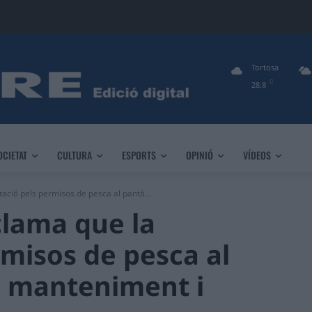
Tortosa
C
28.8
OCIETAT
CULTURA
ESPORTS
OPINIÓ
VÍDEOS
tació pels permisos de pesca al pantà...
clama que la
rmisos de pesca al
n manteniment i