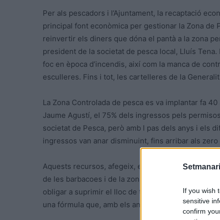
Per als pescadors i l’Ajuntament, la recaptació eco
principal font econòmica per gestionar la Zona de P
reinvertir els diners que dóna el pantà a la zona pe
president de la societat de pesca local, Lluís Tena.
foc en època d’incendis, així com la manca de contr
esculleres. Fins i tot, les cartelleres de la General
La Zona Controlada de pesca es va implantar fa 40 a
Jaume Agustí, el 75% dels ingressos pels permisos
societat de Pesca, però amb l pas dels anys i els di
ingressos van anar disminuint, fins arribar als zero e
Aquests recursos, afegeix, es destinaven a serveis
Setmanari
de les barbacoes i de la zona d’esbarjo que es va c
If you wish 
obligar a suprimir el lloc de treball del guàrdia i 
sensitive in
una fórmula que, amb els anys, «s’ha traduït en un
confirm you