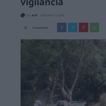
vigilància
Per
ACN
2020-09-01 17:30:00
Comparteix