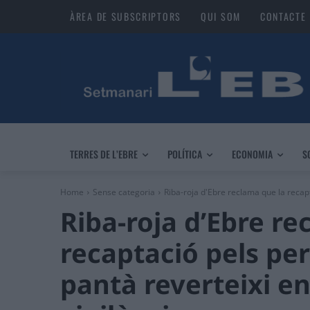
ÀREA DE SUBSCRIPTORS
QUI SOM
CONTACTE
TERRES DE L’EBRE
POLÍTICA
ECONOMIA
S
Home
Sense categoria
Riba-roja d'Ebre reclama que la recap
Riba-roja d’Ebre re
recaptació pels pe
pantà reverteixi e