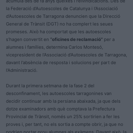
acumula des de fa anys queixes i reivindicacions. Des de
la Federació d’Autoescoles de Catalunya i l’Associació
d’Autoescoles de Tarragona denuncien que la Direcció
General de Trànsit (DGT) no ha complert les seues
promeses. Això ha comportat que les autoescoles
s’hagen convertit en
“oficines de reclamació”
per a
alumnes i famílies, determina Carlos Montesó,
vicepresident de l’Associació d’Autoescoles de Tarragona,
davant l’absència de resposta i solucions per part de
l’Administració.
Durant la primera setmana de la fase 2 del
desconfinament, les autoescoles tarragonines van
decidir continuar amb la persiana abaixada, ja que dels
dotze examinadors amb què comptava la Prefectura
Provincial de Trànsit, només un 25% sortirien a fer les
proves i, per tant, no els sortia a compte obrir, ja que no
podrien portar prou alumnes als exàmens. Davant això, la