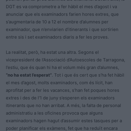
DGT es va comprometre a fer hàbil el mes d’agost i va
anunciar que els examinadors farien hores extres, que
s’augmentaria de 10 a 12 el nombre d’alumnes per
examinador, que n’enviarien d’itinerants i que sortirien
entre sis i set examinadors diaris a fer les proves.
La realitat, però, ha estat una altra. Segons el
vicepresident de l’Associació d’Autoescoles de Tarragona,
l’estiu, que és quan hi ha el volum més gran d’alumnes,
“no ha estat l’esperat”
. Tot i que és cert que s’ha fet hàbil
el mes d’agost, molts examinadors, com és lícit, han
aprofitat per a fer les vacances, s’han fet poques hores
extres i des de l’1 de juny s’esperen els examinadors
itinerants que no han arribat. A més, la falta de personal
administratiu a les oficines provoca que alguns
examinadors hagen hagut d’assumir estes tasques per a
poder planificar els exàmens, fet que ha reduït encara