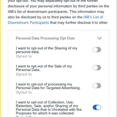
your opt-out. You may separately opt-out of the further
de Renfe per les altes temperatures
disclosure of your personal information by third parties on the
7 d'agost de 2026
IAB’s list of downstream participants. This information may
Societat
also be disclosed by us to third parties on the
IAB’s List of
Downstream Participants
that may further disclose it to other
Amposta recupera les Cases del Castell i
third parties.
culmina un projecte estratègic que vincula
patrimoni, turisme i gastronomia
Personal Data Processing Opt Outs
6 d'agost de 2026
Cultura
I want to opt-out of the Sharing of my
personal data.
Opted In
I want to opt-out of the Sale of my
Personal Data.
DEIXA UNA RESPOSTA
Opted In
I want to opt-out of processing my
Personal Data for Targeted Advertising.
Opted In
I want to opt-out of Collection, Use,
Retention, Sale, and/or Sharing of my
Personal Data that Is Unrelated with the
Purposes for which it was collected.