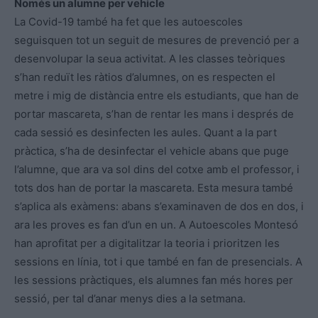
Només un alumne per vehicle
La Covid-19 també ha fet que les autoescoles
seguisquen tot un seguit de mesures de prevenció per a
desenvolupar la seua activitat. A les classes teòriques
s’han reduït les ràtios d’alumnes, on es respecten el
metre i mig de distància entre els estudiants, que han de
portar mascareta, s’han de rentar les mans i després de
cada sessió es desinfecten les aules. Quant a la part
pràctica, s’ha de desinfectar el vehicle abans que puge
l’alumne, que ara va sol dins del cotxe amb el professor, i
tots dos han de portar la mascareta. Esta mesura també
s’aplica als exàmens: abans s’examinaven de dos en dos, i
ara les proves es fan d’un en un. A Autoescoles Montesó
han aprofitat per a digitalitzar la teoria i prioritzen les
sessions en línia, tot i que també en fan de presencials. A
les sessions pràctiques, els alumnes fan més hores per
sessió, per tal d’anar menys dies a la setmana.