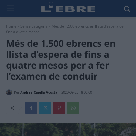
Home
Sense categoria
Més de 1.500 ebrencs en llista d’espera de
fins a quatre mesos...
Més de 1.500 ebrencs en
llista d’espera de fins a
quatre mesos per a fer
l’examen de conduir
Per
Andrea Capilla Acosta
2020-09-25 18:00:00