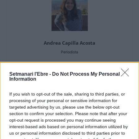
Andrea Capilla Acosta
Periodista
Setmanari l'Ebre -
Do Not Process My Personal
Information
ARTICLES RELACIONATS
If you wish to opt-out of the sale, sharing to third parties, or
L’Observatori de l’Ebre lidera de nou la
processing of your personal or sensitive information for
recerca sobre l’astre rei en el segon eclipsi
targeted advertising by us, please use the below opt-out
solar total de la seva història
section to confirm your selection. Please note that after your
7 d'agost de 2026
Societat
opt-out request is processed you may continue seeing
interest-based ads based on personal information utilized by
L’Ajuntament de Tortosa amplia el termini
us or personal information disclosed to third parties prior to
de les obres de l’aparcament dels terrenys