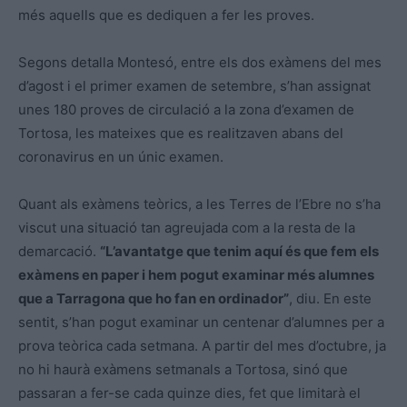
més aquells que es dediquen a fer les proves.
Segons detalla Montesó, entre els dos exàmens del mes
d’agost i el primer examen de setembre, s’han assignat
unes 180 proves de circulació a la zona d’examen de
Tortosa, les mateixes que es realitzaven abans del
coronavirus en un únic examen.
Quant als exàmens teòrics, a les Terres de l’Ebre no s’ha
viscut una situació tan agreujada com a la resta de la
demarcació.
“L’avantatge que tenim aquí és que fem els
exàmens en paper i hem pogut examinar més alumnes
que a Tarragona que ho fan en ordinador”
, diu. En este
sentit, s’han pogut examinar un centenar d’alumnes per a
prova teòrica cada setmana. A partir del mes d’octubre, ja
no hi haurà exàmens setmanals a Tortosa, sinó que
passaran a fer-se cada quinze dies, fet que limitarà el