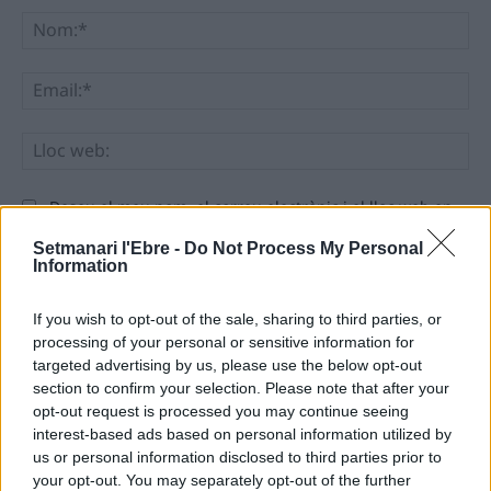
No
Ema
Llo
we
Deseu el meu nom, el correu electrònic i el lloc web en
aquest navegador per a la propera vegada que comenti.
Setmanari l'Ebre -
Do Not Process My Personal
Information
If you wish to opt-out of the sale, sharing to third parties, or
processing of your personal or sensitive information for
targeted advertising by us, please use the below opt-out
section to confirm your selection. Please note that after your
ÚLTIMES NOTÍCIES
opt-out request is processed you may continue seeing
interest-based ads based on personal information utilized by
us or personal information disclosed to third parties prior to
L’Ajuntament de Tortosa amplia el
termini de les obres de l’aparcament
your opt-out. You may separately opt-out of the further