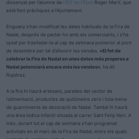
dissenyat per l’alumne de
l’IES de l’Ebre
Roger Martí, que
està fent pràctiques a l’Ajuntament.
Enguany s’han modificat les dates habituals de la Fira de
Nadal, després de pactar-ho amb els comerciants, i s’ha
optat per traslladar-la al cap de setmana posterior al pont
de desembre per tal d’afavorir les vendes.
«El fet de
celebrar la Fira de Nadal en unes dates més properes a
Nadal potenciarà encara més les vendes»
, ha dit
Rupérez.
A la fira hi haurà artesans, parades del sector de
l’alimentació, productes de quilòmetre zero i tota mena
de guarniments de decoració de Nadal. També hi haurà
una àrea lúdica infantil situada al carrer Sant Felip Neri. A
més, durant tot el cap de setmana s’han programat
activitats en el marc de la Fira de Nadal, entre els quals