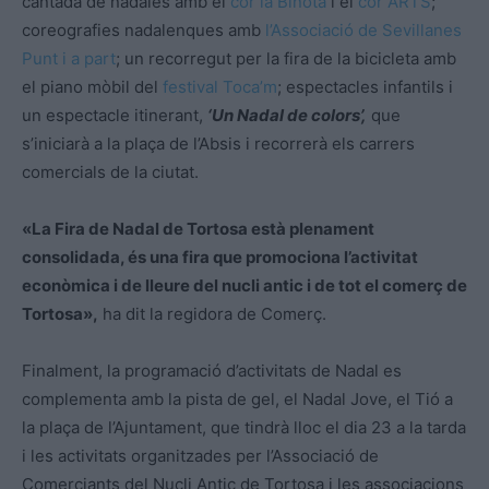
cantada de nadales amb el
cor la Binota
i el
cor ARTS
;
coreografies nadalenques amb
l’Associació de Sevillanes
Punt i a part
; un recorregut per la fira de la bicicleta amb
el piano mòbil del
festival Toca’m
; espectacles infantils i
un espectacle itinerant,
‘Un Nadal de colors’,
que
s’iniciarà a la plaça de l’Absis i recorrerà els carrers
comercials de la ciutat.
«La Fira de Nadal de Tortosa està plenament
consolidada, és una fira que promociona l’activitat
econòmica i de lleure del nucli antic i de tot el comerç de
Tortosa»,
ha dit la regidora de Comerç.
Finalment, la programació d’activitats de Nadal es
complementa amb la pista de gel, el Nadal Jove, el Tió a
la plaça de l’Ajuntament, que tindrà lloc el dia 23 a la tarda
i les activitats organitzades per l’Associació de
Comerciants del Nucli Antic de Tortosa i les associacions