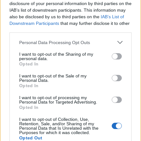
dels terrenys de Renfe per les altes
disclosure of your personal information by third parties on the
temperatures
IAB’s list of downstream participants. This information may
7 d'agost de 2026
also be disclosed by us to third parties on the
IAB’s List of
Downstream Participants
that may further disclose it to other
Amposta recupera les Cases del Castell
third parties.
i culmina un projecte estratègic que
vincula patrimoni, turisme i
Personal Data Processing Opt Outs
gastronomia
I want to opt-out of the Sharing of my
6 d'agost de 2026
personal data.
Opted In
Els vestits de paper guanyen força
enguany amb més modistes i gairebé
I want to opt-out of the Sale of my
40 peces a concurs
Personal Data.
Opted In
31 de juliol de 2026
I want to opt-out of processing my
Personal Data for Targeted Advertising.
“L’eclipsi serà una oportunitat també
Opted In
per a gaudir de les Festes Majors
d’Amposta”
I want to opt-out of Collection, Use,
Retention, Sale, and/or Sharing of my
31 de juliol de 2026
Personal Data that Is Unrelated with the
Purposes for which it was collected.
Opted Out
Carrega més