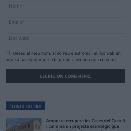
No
Ema
Llo
we
Deseu el meu nom, el correu electrònic i el lloc web en
aquest navegador per a la propera vegada que comenti.
ÚLTIMES NOTÍCIES
Amposta recupera les Cases del Castell
i culmina un projecte estratègic que