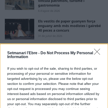
vincula patrimoni, turisme i
gastronomia
6 d'agost de 2026
Els vestits de paper guanyen força
enguany amb més modistes i gairebé
40 peces a concurs
31 de juliol de 2026
“L’eclipsi serà una oportunitat també
Setmanari l'Ebre -
Do Not Process My Personal
per a gaudir de les Festes Majors
Information
d’Amposta”
31 de juliol de 2026
If you wish to opt-out of the sale, sharing to third parties, or
processing of your personal or sensitive information for
Blaumut lidera el cartell musical de les
targeted advertising by us, please use the below opt-out
Festes
section to confirm your selection. Please note that after your
31 de juliol de 2026
opt-out request is processed you may continue seeing
interest-based ads based on personal information utilized by
us or personal information disclosed to third parties prior to
Carrega més
your opt-out. You may separately opt-out of the further