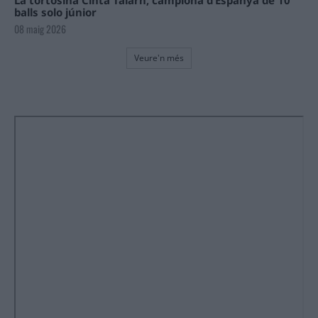
La tortosina Cinta Talarn, campiona d’Espanya de 10
balls solo júnior
08 maig 2026
Veure'n més