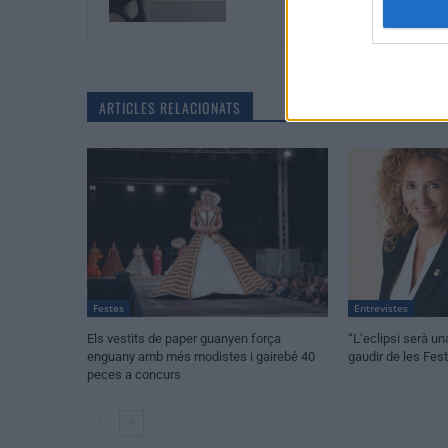
ARTICLES RELACIONATS
Festes
Entrevistes
Els vestits de paper guanyen força
“L’eclipsi serà un
enguany amb més modistes i gairebé 40
gaudir de les Fe
peces a concurs