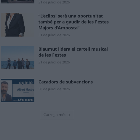
31 de juliol de 2026
“L’eclipsi serà una oportunitat
també per a gaudir de les Festes
Majors d’Amposta”
31 de juliol de 2026
Blaumut lidera el cartell musical
de les Festes
31 de juliol de 2026
Caçadors de subvencions
30 de juliol de 2026
Carrega més