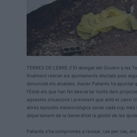
TERRES DE L’EBRE // El delegat del Govern a les Ter
finalment rebran els ajuntaments afectats pels aigu
denunciat els alcaldes. Xavier Pallarés ha apuntat 
l’Estat els que han fet descartar molts dels project
aquestes situacions i preveient que amb el canvi c
altres episodis meteorològics seran cada cop més h
departament de la Generalitat la gestió de les ajud
Pallarés s’ha compromès a revisar, cas per cas, el