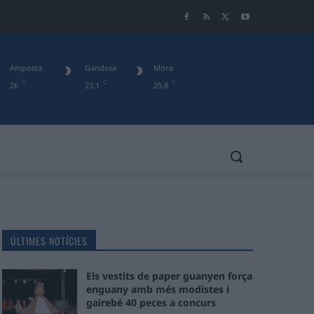
Amposta
Gandesa
Mora
C
C
C
26
23.1
25.8
ÚLTIMES NOTÍCIES
Els vestits de paper guanyen força
enguany amb més modistes i
gairebé 40 peces a concurs