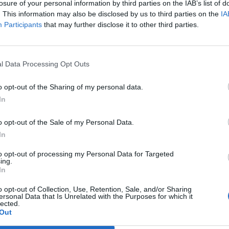
losure of your personal information by third parties on the IAB’s list of
. This information may also be disclosed by us to third parties on the
IA
Participants
that may further disclose it to other third parties.
l Data Processing Opt Outs
o opt-out of the Sharing of my personal data.
In
Article següent
o opt-out of the Sale of my Personal Data.
La Diputació de Tarragona s’adhereix al manifest de
In
l’ACM que rebutja la inhabilitació del president Torra
to opt-out of processing my Personal Data for Targeted
ing.
In
o opt-out of Collection, Use, Retention, Sale, and/or Sharing
ersonal Data that Is Unrelated with the Purposes for which it
lected.
Out