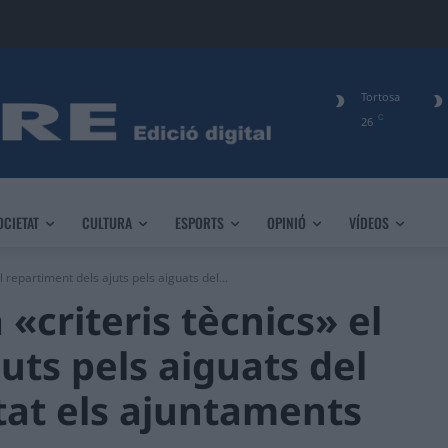
Tortosa
C
26
OCIETAT
CULTURA
ESPORTS
OPINIÓ
VÍDEOS
el repartiment dels ajuts pels aiguats del...
 «criteris tècnics» el
uts pels aiguats del
tat els ajuntaments