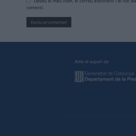
Deseu el meu nom, el correu electrònic i el lloc
comenti.
Amb el suport de