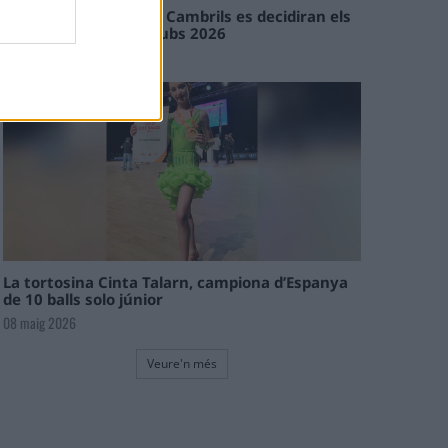
En les tirades de Flix i Cambrils es decidiran els
campions de l’Interclubs 2026
08 maig 2026
La tortosina Cinta Talarn, campiona d’Espanya
de 10 balls solo júnior
08 maig 2026
Veure'n més