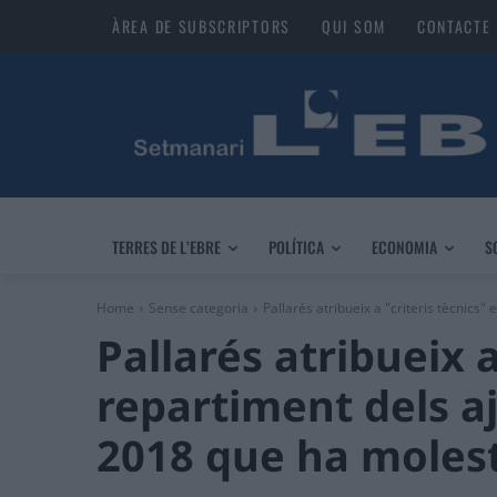
ÀREA DE SUBSCRIPTORS
QUI SOM
CONTACTE
TERRES DE L’EBRE
POLÍTICA
ECONOMIA
S
Home
Sense categoria
Pallarés atribueix a "criteris tècnics" 
Pallarés atribueix a
repartiment dels aj
2018 que ha moles