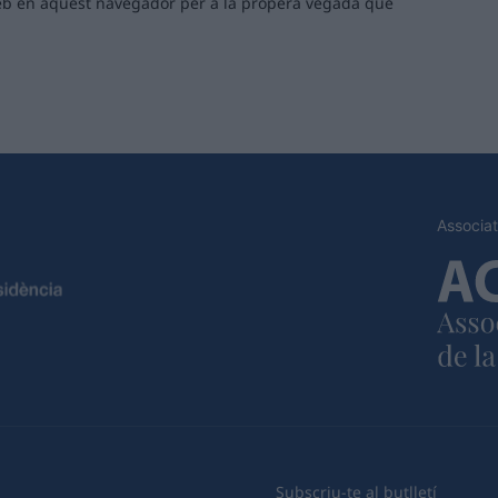
 web en aquest navegador per a la propera vegada que
Associat
Subscriu-te al butlletí