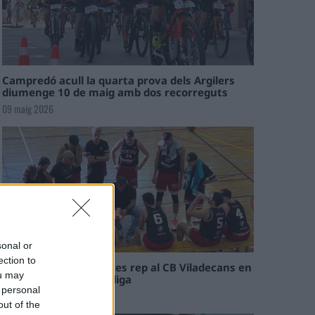
Campredó acull la quarta prova dels Argilers
diumenge 10 de maig amb dos recorreguts
09 maig 2026
sonal or
ection to
El Cantaires amb baixes rep al CB Viladecans en
ou may
el tram decisiu de la lliga
 personal
09 maig 2026
out of the