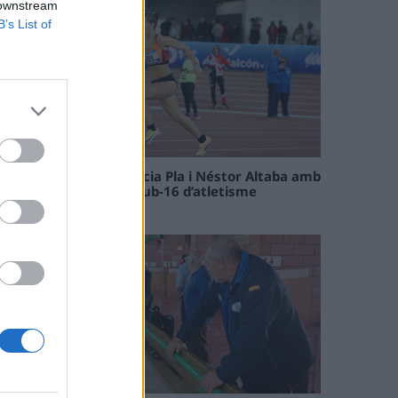
 downstream
B’s List of
Paula Sintorres, Patrícia Pla i Néstor Altaba amb
la selecció catalana sub-16 d’atletisme
08 maig 2026