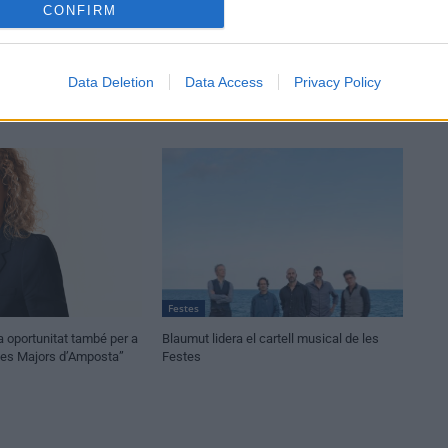
CONFIRM
Data Deletion
Data Access
Privacy Policy
Festes
a oportunitat també per a
Blaumut lidera el cartell musical de les
stes Majors d’Amposta”
Festes