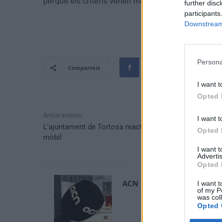
perquè els criteris venen marcats», ha insistit.
further disc
participants
Downstream 
Persona
Comparteix
I want t
Opted 
Article anterior
I want t
L’ajuntament de Tortosa reactiva el servei deixalleria
Opted 
mòbil
I want 
Advertis
Opted 
ACN
I want t
of my P
was col
Opted 