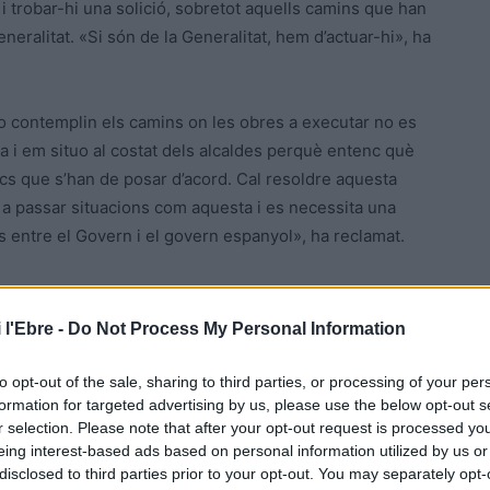
 i trobar-hi una solició, sobretot aquells camins que han
eneralitat. «Si són de la Generalitat, hem d’actuar-hi», ha
o contemplin els camins on les obres a executar no es
 i em situo al costat dels alcaldes perquè entenc què
cs que s’han de posar d’acord. Cal resoldre aquesta
 a passar situacions com aquesta i es necessita una
s entre el Govern i el govern espanyol», ha reclamat.
a proposar des del territori arran del temporal Gloria,
sitats de la ciutadania» davant de les contingències
 l'Ebre -
Do Not Process My Personal Information
 d’un sol Departament, amb prou dotació econòmica i amb
 govern espanyol sigui el responsable, que actuï», ha
to opt-out of the sale, sharing to third parties, or processing of your per
formation for targeted advertising by us, please use the below opt-out s
ris que s’apliquen a Catalunya són els mateixos que a
r selection. Please note that after your opt-out request is processed y
 diners, cal discutir a Madrid perquè això es modifiqui.
eing interest-based ads based on personal information utilized by us or
legat del govern espanyol, avui és un problema tècnic
disclosed to third parties prior to your opt-out. You may separately opt-