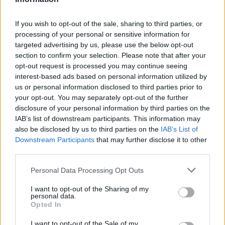
hispànics els dies 16 i 17 de juny
12 de juny de 2025
If you wish to opt-out of the sale, sharing to third parties, or
processing of your personal or sensitive information for
targeted advertising by us, please use the below opt-out
section to confirm your selection. Please note that after your
opt-out request is processed you may continue seeing
interest-based ads based on personal information utilized by
us or personal information disclosed to third parties prior to
your opt-out. You may separately opt-out of the further
disclosure of your personal information by third parties on the
Patrimoni
IAB’s list of downstream participants. This information may
Una societat de capital suís rehabilitarà la
also be disclosed by us to third parties on the
IAB’s List of
Casa de la Diputació del General a Tortosa
Downstream Participants
that may further disclose it to other
third parties.
6 de juny de 2025
Personal Data Processing Opt Outs
I want to opt-out of the Sharing of my
personal data.
Opted In
I want to opt-out of the Sale of my