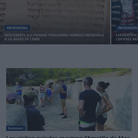
PATRIMONI
PATRIMON
DESCOBERTS ELS PRIMERS PERGAMINS HEBREUS MEDIEVALS
LES FORTIFI
A LA REGIÓ DE L’EBRE
L’INTERÈS P
Patrimoni