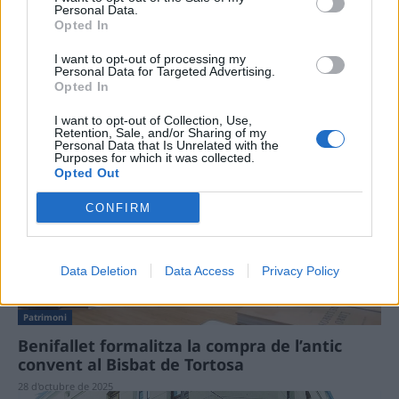
Personal Data.
Opted In
Patrimoni
I want to opt-out of processing my
Personal Data for Targeted Advertising.
L’Ajuntament presentarà un projecte de 25
Opted In
milions d’euros a la Llei de Barris per
recuperar la ciutat històrica de Tortosa
I want to opt-out of Collection, Use,
Retention, Sale, and/or Sharing of my
16 de juny de 2025
Personal Data that Is Unrelated with the
Purposes for which it was collected.
Opted Out
CONFIRM
Data Deletion
Data Access
Privacy Policy
Patrimoni
Benifallet formalitza la compra de l’antic
convent al Bisbat de Tortosa
28 d'octubre de 2025