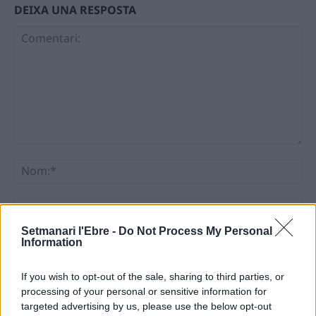
DEIXA UNA RESPOSTA
Comentari:
No
Ema
Setmanari l'Ebre -
Do Not Process My Personal
Information
Llo
we
If you wish to opt-out of the sale, sharing to third parties, or
Deseu el meu nom, el correu electrònic i el lloc web en
processing of your personal or sensitive information for
aquest navegador per a la propera vegada que comenti.
targeted advertising by us, please use the below opt-out