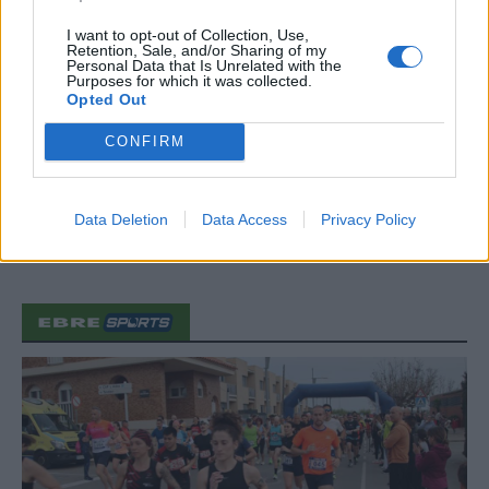
I want to opt-out of Collection, Use,
Retention, Sale, and/or Sharing of my
Personal Data that Is Unrelated with the
Purposes for which it was collected.
Amposta viurà unes festes amb més
Opted Out
de 200 actes i l’expectació per l’eclipsi
31 de juliol de 2026
CONFIRM
Carrega més
Data Deletion
Data Access
Privacy Policy