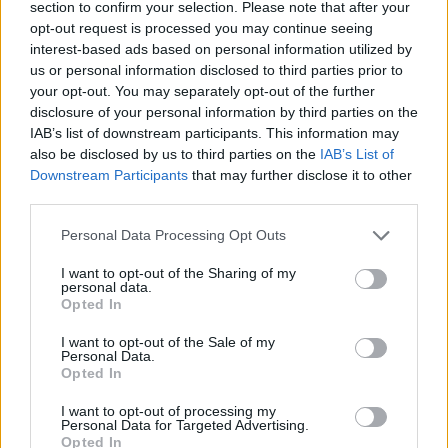
section to confirm your selection. Please note that after your
opt-out request is processed you may continue seeing
interest-based ads based on personal information utilized by
us or personal information disclosed to third parties prior to
your opt-out. You may separately opt-out of the further
disclosure of your personal information by third parties on the
IAB’s list of downstream participants. This information may
ÚLTIMES NOTÍCIES
also be disclosed by us to third parties on the
IAB’s List of
Downstream Participants
that may further disclose it to other
“L’eclipsi serà una oportunitat també
third parties.
per a gaudir de les Festes Majors
d’Amposta”
Personal Data Processing Opt Outs
31 de juliol de 2026
I want to opt-out of the Sharing of my
personal data.
Blaumut lidera el cartell musical de les
Opted In
Festes
I want to opt-out of the Sale of my
31 de juliol de 2026
Personal Data.
Opted In
I want to opt-out of processing my
Caçadors de subvencions
Personal Data for Targeted Advertising.
Opted In
30 de juliol de 2026