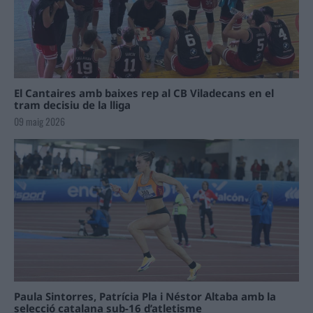
El Cantaires amb baixes rep al CB Viladecans en el
tram decisiu de la lliga
09 maig 2026
Paula Sintorres, Patrícia Pla i Néstor Altaba amb la
selecció catalana sub-16 d’atletisme