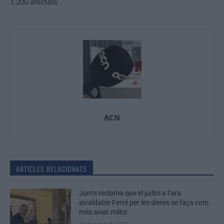
1.200 afectats
ACN
ARTICLES RELACIONATS
Junts reclama que el judici a l’ara
alcaldable Ferré per les dietes se faça com
més aviat millor
10 de juliol de 2026