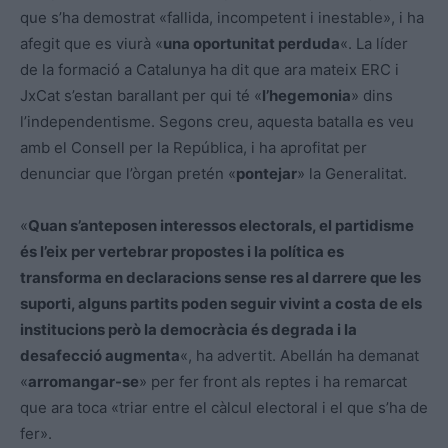
que s’ha demostrat «fallida, incompetent i inestable», i ha
afegit que es viurà «
una oportunitat perduda
«. La líder
de la formació a Catalunya ha dit que ara mateix ERC i
JxCat s’estan barallant per qui té «
l’hegemonia
» dins
l’independentisme. Segons creu, aquesta batalla es veu
amb el Consell per la República, i ha aprofitat per
denunciar que l’òrgan pretén «
pontejar
» la Generalitat.
«
Quan s’anteposen interessos electorals, el partidisme
és l’eix per vertebrar propostes i la política es
transforma en declaracions sense res al darrere que les
suporti, alguns partits poden seguir vivint a costa de els
institucions però la democràcia és degrada i la
desafecció augmenta
«, ha advertit. Abellán ha demanat
«
arromangar-se
» per fer front als reptes i ha remarcat
que ara toca «triar entre el càlcul electoral i el que s’ha de
fer».