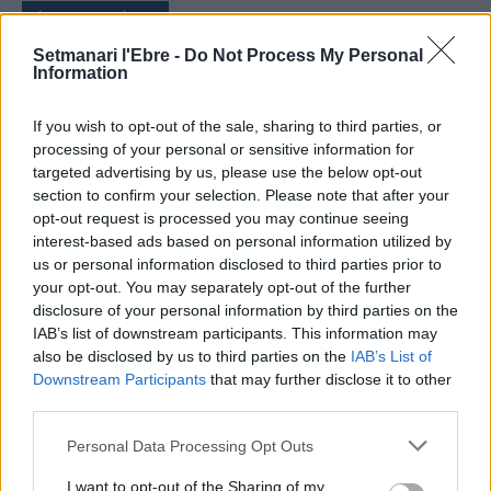
ÚLTIMES NOTÍCIES
Setmanari l'Ebre -
Do Not Process My Personal
El Meteocat activa un dispositiu per
Information
estudiar l’impacte de l’eclipsi sobre
l’atmosfera
If you wish to opt-out of the sale, sharing to third parties, or
7 d'agost de 2026
processing of your personal or sensitive information for
targeted advertising by us, please use the below opt-out
section to confirm your selection. Please note that after your
L’Observatori de l’Ebre lidera de nou la
opt-out request is processed you may continue seeing
recerca sobre l’astre rei en el segon
eclipsi solar total de la seva història
interest-based ads based on personal information utilized by
us or personal information disclosed to third parties prior to
7 d'agost de 2026
your opt-out. You may separately opt-out of the further
disclosure of your personal information by third parties on the
L’Ajuntament de Tortosa amplia el
IAB’s list of downstream participants. This information may
termini de les obres de l’aparcament
also be disclosed by us to third parties on the
IAB’s List of
dels terrenys de Renfe per les altes
Downstream Participants
that may further disclose it to other
temperatures
third parties.
7 d'agost de 2026
Personal Data Processing Opt Outs
Amposta recupera les Cases del Castell
i culmina un projecte estratègic que
I want to opt-out of the Sharing of my