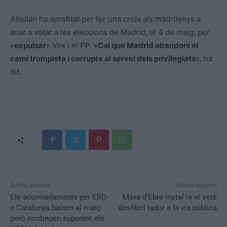
Abellán ha aprofitat per fer una crida als madrilenys a
anar a votar a les eleccions de Madrid, el 4 de maig, per
«
expulsar
» Vox i el PP. «
Cal que Madrid abandoni el
camí trumpista i corrupte al servei dels privilegiats
«, ha
dit.
Article anterior
Article següent
Els acomiadaments per ERO
Móra d’Ebre instal·la el setè
a Catalunya baixen al març
desfibril·lador a la via pública
però continuen superant els