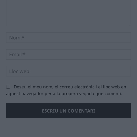
Comentari:
No
Ema
Llo
we
Deseu el meu nom, el correu electrònic i el lloc web en
aquest navegador per a la propera vegada que comenti.