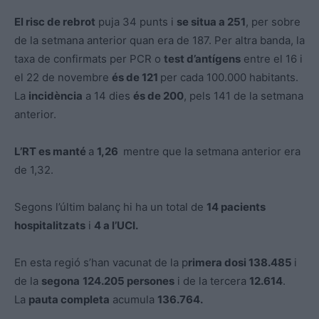
El risc de rebrot
puja 34 punts i
se situa a 251
, per sobre
de la setmana anterior quan era de 187. Per altra banda, la
taxa de confirmats per PCR o
test d’antígens
entre el 16 i
el 22 de novembre
és de 121
per cada 100.000 habitants.
La
incidència
a 14 dies
és de 200
, pels 141 de la setmana
anterior.
L’RT es manté
a
1,26
mentre que la setmana anterior era
de 1,32.
Segons l’últim balanç hi ha un total de
14 pacients
hospitalitzats
i
4 a l’UCI.
En esta regió s’han vacunat de la p
rimera dosi 138.485
i
de la
segona
124.205 persones
i de la tercera
12.614
.
La
pauta completa
acumula
136.764.