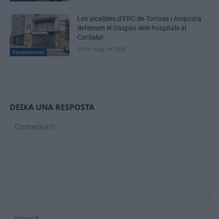
Les alcaldies d’ERC de Tortosa i Amposta
defensen el traspàs dels hospitals al
CatSalut
29 de maig de 2026
Equipaments
DEIXA UNA RESPOSTA
Comentari:
No