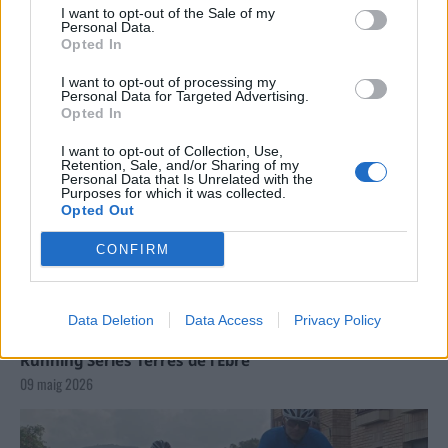
I want to opt-out of the Sale of my
Personal Data.
Opted In
I want to opt-out of processing my
Personal Data for Targeted Advertising.
Opted In
I want to opt-out of Collection, Use,
Retention, Sale, and/or Sharing of my
Personal Data that Is Unrelated with the
Purposes for which it was collected.
Opted Out
CONFIRM
Data Deletion
Data Access
Privacy Policy
La Cursa de l’Aldea segona d’etiqueta d’or de la
Running Sèries Terres de l’Ebre
09 maig 2026