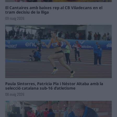
El Cantaires amb baixes rep al CB Viladecans en el
tram decisiu de la lliga
09 maig 2026
Paula Sintorres, Patrícia Pla i Néstor Altaba amb la
selecció catalana sub-16 d’atletisme
08 maig 2026