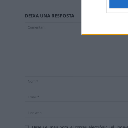
DEIXA UNA RESPOSTA
Comentari:
Deseu el meu nom, el correu electrònic i el lloc