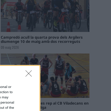
Campredó acull la quarta prova dels Argilers
diumenge 10 de maig amb dos recorreguts
09 maig 2026
sonal or
ection to
ou may
 personal
El Cantaires amb baixes rep al CB Viladecans en
el tram decisiu de la lliga
out of the