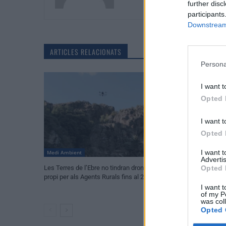
further disc
participants
Downstream 
ARTICLES RELACIONATS
Persona
I want t
Opted 
I want t
Opted 
I want 
Medi Ambient
Societat
Advertis
Opted 
Les Terres de l’Ebre no tindran dron tèrmic
Horta de Sant Joan
propi per als Agents Rurals fins al 2027
dispositiu per a mi
seguretat a Les O
I want t
of my P
was col
Opted 