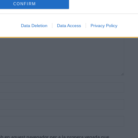
CONFIRM
Data Deletion
Data Access
Privacy Policy
Nom:*
Email:*
Lloc
web:
 web en aquest navegador per a la propera vegada que