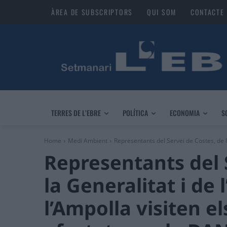
ÀREA DE SUBSCRIPTORS
QUI SOM
CONTACTE
TERRES DE L’EBRE
POLÍTICA
ECONOMIA
S
Home
Medi Ambient
Representants del Servei de Costes, de l
Representants del 
la Generalitat i de
l’Ampolla visiten e