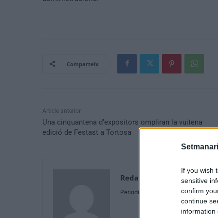
Comparteix
Article anterior
Una cinquantena d’expositors ompliran la vuitena
edició de Festast a Tortosa
Setmanari
If you wish 
Redaccio
sensitive in
confirm you
Periodistes
continue se
information 