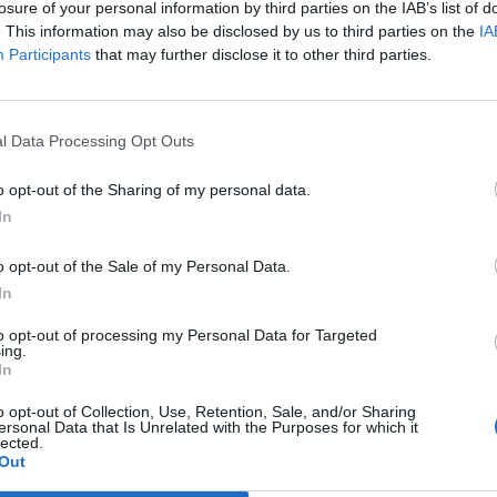
losure of your personal information by third parties on the IAB’s list of
. This information may also be disclosed by us to third parties on the
IA
Participants
that may further disclose it to other third parties.
l Data Processing Opt Outs
o opt-out of the Sharing of my personal data.
In
o opt-out of the Sale of my Personal Data.
In
to opt-out of processing my Personal Data for Targeted
Medi Ambient
ing.
In
 i Bot inicien el
La nova llei de l’amiant obri una oportunitat
llorar l’accés i la
per a retirar 48.000 tones que hi ha a la
lles
regió
o opt-out of Collection, Use, Retention, Sale, and/or Sharing
ersonal Data that Is Unrelated with the Purposes for which it
lected.
Out