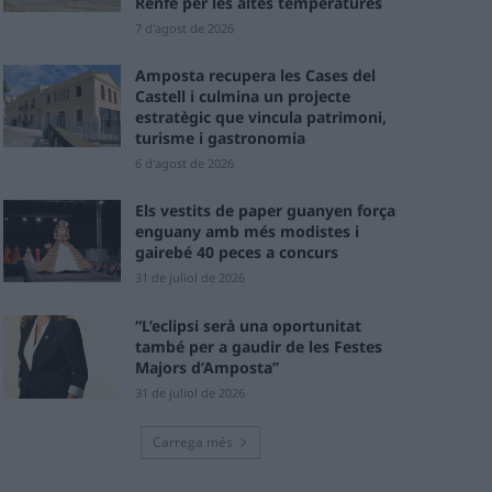
Renfe per les altes temperatures
7 d'agost de 2026
Amposta recupera les Cases del
Castell i culmina un projecte
estratègic que vincula patrimoni,
turisme i gastronomia
6 d'agost de 2026
Els vestits de paper guanyen força
enguany amb més modistes i
gairebé 40 peces a concurs
31 de juliol de 2026
“L’eclipsi serà una oportunitat
també per a gaudir de les Festes
Majors d’Amposta”
31 de juliol de 2026
Carrega més