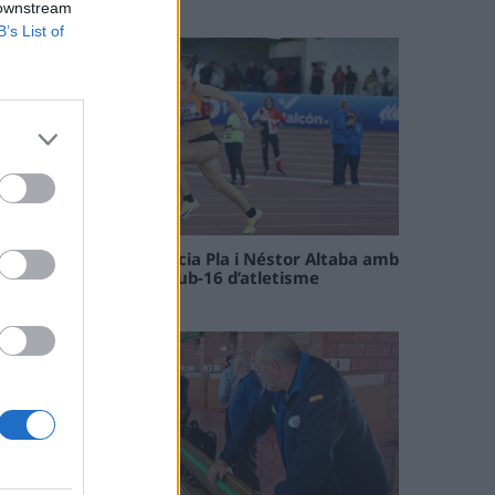
09 maig 2026
 downstream
B’s List of
Paula Sintorres, Patrícia Pla i Néstor Altaba amb
la selecció catalana sub-16 d’atletisme
08 maig 2026