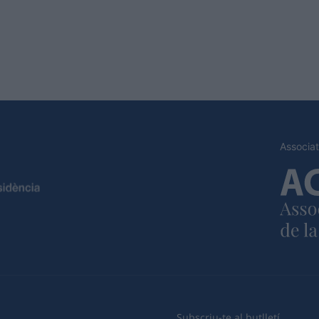
Associat
Subscriu-te al butlletí