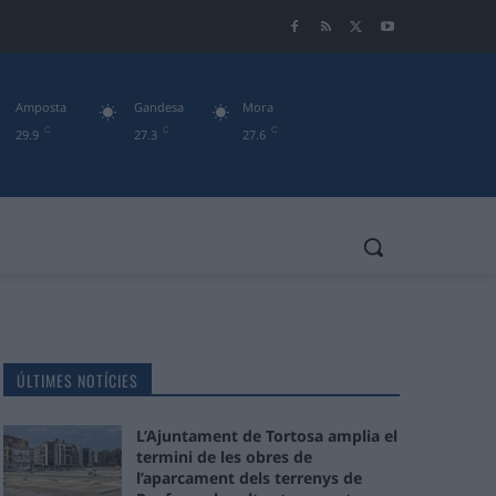
Amposta
Gandesa
Mora
C
C
C
29.9
27.3
27.6
ÚLTIMES NOTÍCIES
L’Ajuntament de Tortosa amplia el
termini de les obres de
l’aparcament dels terrenys de