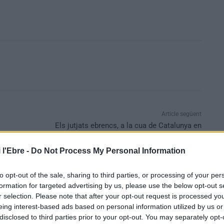
Article següent
Els jutjats ebrencs, a la cua de Catalunya en
sentències redactades en català
 l'Ebre -
Do Not Process My Personal Information
to opt-out of the sale, sharing to third parties, or processing of your per
formation for targeted advertising by us, please use the below opt-out s
r selection. Please note that after your opt-out request is processed y
eing interest-based ads based on personal information utilized by us or
disclosed to third parties prior to your opt-out. You may separately opt-