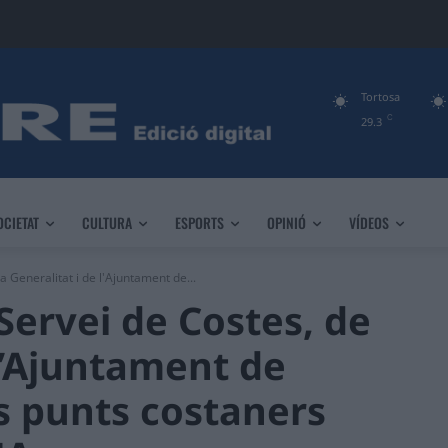
Tortosa
C
29.3
OCIETAT
CULTURA
ESPORTS
OPINIÓ
VÍDEOS
a Generalitat i de l'Ajuntament de...
Servei de Costes, de
 l’Ajuntament de
ls punts costaners