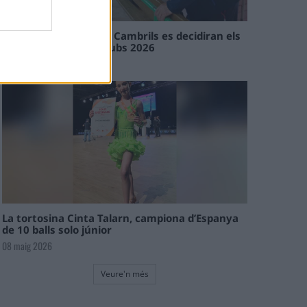
En les tirades de Flix i Cambrils es decidiran els
campions de l’Interclubs 2026
08 maig 2026
La tortosina Cinta Talarn, campiona d’Espanya
de 10 balls solo júnior
08 maig 2026
Veure'n més