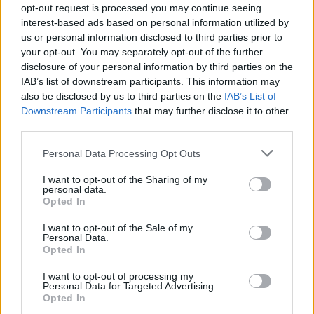
opt-out request is processed you may continue seeing
interest-based ads based on personal information utilized by
us or personal information disclosed to third parties prior to
your opt-out. You may separately opt-out of the further
disclosure of your personal information by third parties on the
ÚLTIMES NOTÍCIES
IAB’s list of downstream participants. This information may
also be disclosed by us to third parties on the
IAB’s List of
Els vestits de paper guanyen força
Downstream Participants
that may further disclose it to other
enguany amb més modistes i gairebé
third parties.
40 peces a concurs
31 de juliol de 2026
Personal Data Processing Opt Outs
I want to opt-out of the Sharing of my
“L’eclipsi serà una oportunitat també
personal data.
per a gaudir de les Festes Majors
Opted In
d’Amposta”
I want to opt-out of the Sale of my
31 de juliol de 2026
Personal Data.
Opted In
Blaumut lidera el cartell musical de les
I want to opt-out of processing my
Festes
Personal Data for Targeted Advertising.
Opted In
31 de juliol de 2026