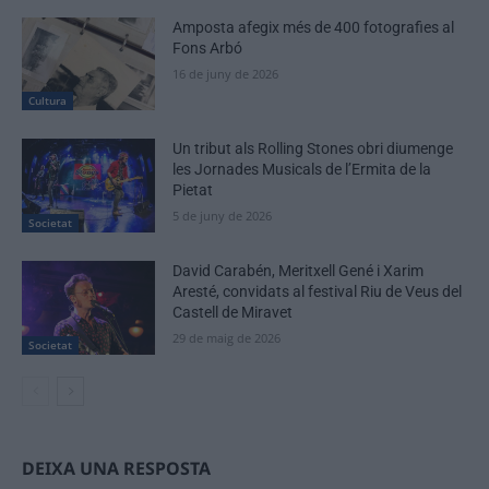
Amposta afegix més de 400 fotografies al
Fons Arbó
16 de juny de 2026
Cultura
Un tribut als Rolling Stones obri diumenge
les Jornades Musicals de l’Ermita de la
Pietat
5 de juny de 2026
Societat
David Carabén, Meritxell Gené i Xarim
Aresté, convidats al festival Riu de Veus del
Castell de Miravet
29 de maig de 2026
Societat
DEIXA UNA RESPOSTA