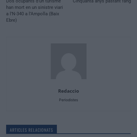
Dos ocupants d’un turisme
Cinquanta anys pastant fang
han mort en un sinistre viari
a l’N-340 a l’Ampolla (Baix
Ebre)
Redaccio
Periodistes
ARTICLES RELACIONATS