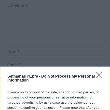
Comentari:
No
Ema
Setmanari l'Ebre -
Do Not Process My Personal
Llo
Information
we
Deseu el meu nom, el correu electrònic i el lloc web en
If you wish to opt-out of the sale, sharing to third parties, or
aquest navegador per a la propera vegada que comenti.
processing of your personal or sensitive information for
targeted advertising by us, please use the below opt-out
section to confirm your selection. Please note that after your