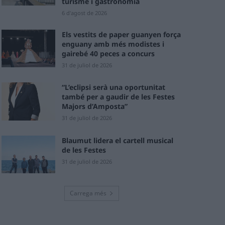
turisme i gastronomia
6 d'agost de 2026
Els vestits de paper guanyen força
enguany amb més modistes i
gairebé 40 peces a concurs
31 de juliol de 2026
“L’eclipsi serà una oportunitat
també per a gaudir de les Festes
Majors d’Amposta”
31 de juliol de 2026
Blaumut lidera el cartell musical
de les Festes
31 de juliol de 2026
Carrega més