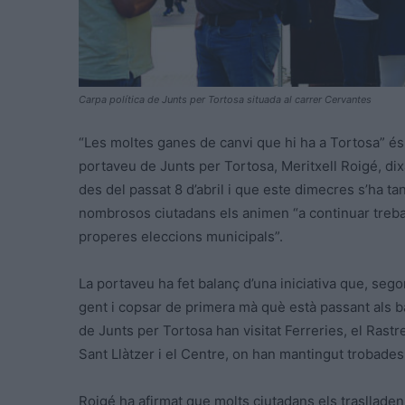
Carpa política de Junts per Tortosa situada al carrer Cervantes
“Les moltes ganes de canvi que hi ha a Tortosa” és
portaveu de Junts per Tortosa, Meritxell Roigé,
dix
des del passat 8 d’abril i que este dimecres s’ha ta
nombrosos ciutadans els animen “a continuar treballa
properes eleccions municipals”.
La portaveu ha fet balanç d’una iniciativa que, segons
gent i copsar de primera mà què està passant als 
de Junts per Tortosa han visitat Ferreries, el Rast
Sant Llàtzer i el Centre, on han mantingut trobades
Roigé ha afirmat que molts ciutadans els traslladen 