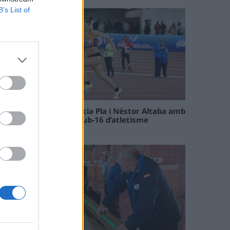
B’s List of
Paula Sintorres, Patrícia Pla i Néstor Altaba amb
la selecció catalana sub-16 d’atletisme
08 maig 2026