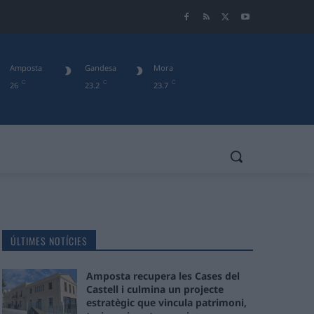
Amposta
Gandesa
Mora
C
C
C
26
23.2
23.7
ÚLTIMES NOTÍCIES
Amposta recupera les Cases del
Castell i culmina un projecte
estratègic que vincula patrimoni,