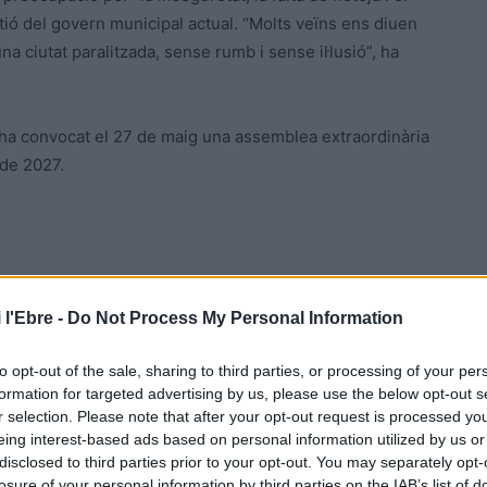
stió del govern municipal actual. “Molts veïns ens diuen
na ciutat paralitzada, sense rumb i sense il·lusió”, ha
al ha convocat el 27 de maig una assemblea extraordinària
 de 2027.
 l'Ebre -
Do Not Process My Personal Information
to opt-out of the sale, sharing to third parties, or processing of your per
formation for targeted advertising by us, please use the below opt-out s
r selection. Please note that after your opt-out request is processed y
Article següent
eing interest-based ads based on personal information utilized by us or
Corina Oproae o com el jo, si no va cap al nosaltres,
disclosed to third parties prior to your opt-out. You may separately opt-
és estèril
losure of your personal information by third parties on the IAB’s list of