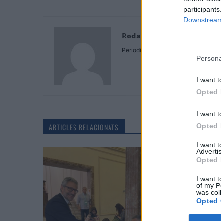
participants
Downstream 
Redaccio
Periodistes
Persona
I want t
Opted 
I want t
ARTICLES RELACIONATS
Opted 
I want 
Advertis
Opted 
I want t
of my P
was col
Opted 