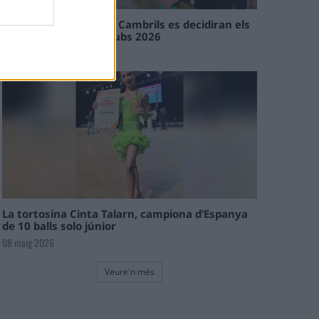
En les tirades de Flix i Cambrils es decidiran els
campions de l’Interclubs 2026
08 maig 2026
La tortosina Cinta Talarn, campiona d’Espanya
de 10 balls solo júnior
08 maig 2026
Veure'n més