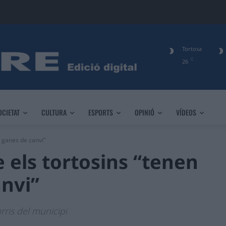
Tortosa
C
26
OCIETAT
CULTURA
ESPORTS
OPINIÓ
VÍDEOS
 ganes de canvi”
 els tortosins “tenen
nvi”
arris del municipi