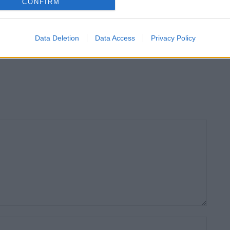
CONFIRM
Política
c tomba el pressupost a
El Ple d’Amposta aprova amb els vots
va el govern municipal
d’ERC el tercer préstec bancari de l’actual
Data Deletion
Data Access
Privacy Policy
mandat
Nom:*