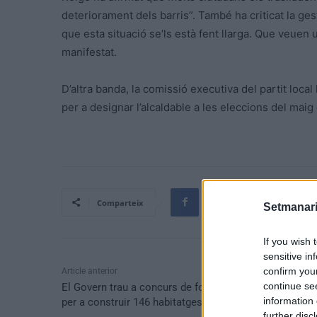
deteriorament dels barris”. També ha criticat la ge
que esta situació se’ls està fent llarga. Que veuen u
manifestat.
D’altra banda, la comissió executiva del partit loc
per a designar l’alcaldable a les eleccions del maig
Comparteix
Setmanari
If you wish 
sensitive in
confirm you
Article anterior
continue se
El Govern trau a concurs de forma individual 12 solars
information 
per a construir 146 habitatges públics a la regió
further disc