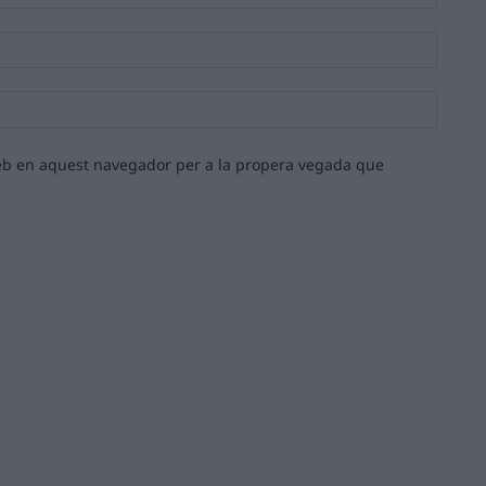
Email:*
Lloc
web:
 web en aquest navegador per a la propera vegada que