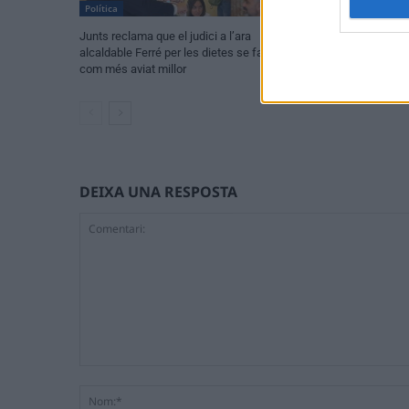
Política
Política
Junts reclama que el judici a l’ara
L’oposició en blo
alcaldable Ferré per les dietes se faça
Ulldecona i repro
com més aviat millor
DEIXA UNA RESPOSTA
Comentari: