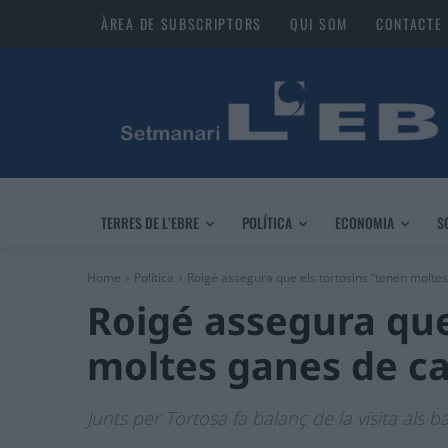
ÀREA DE SUBSCRIPTORS
QUI SOM
CONTACTE
TERRES DE L’EBRE
POLÍTICA
ECONOMIA
S
Home
Política
Roigé assegura que els tortosins “tenen moltes
Roigé assegura que
moltes ganes de ca
Junts per Tortosa fa balanç de la visita als b