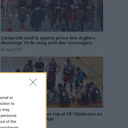
Campredó acull la quarta prova dels Argilers
diumenge 10 de maig amb dos recorreguts
09 maig 2026
sonal or
ection to
ou may
El Cantaires amb baixes rep al CB Viladecans en
 personal
el tram decisiu de la lliga
out of the
09 maig 2026
 downstream