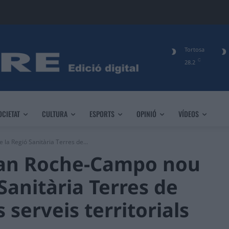
Tortosa
C
28.2
OCIETAT
CULTURA
ESPORTS
OPINIÓ
VÍDEOS
a Regió Sanitària Terres de...
ran Roche-Campo nou
Sanitària Terres de
s serveis territorials