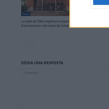
Salut
Salut
La regió de l’Ebre registra la segona taxa
Quatre dècades d’
d’avortaments més baixa de Catalunya
amb 6.414 històri
DEIXA UNA RESPOSTA