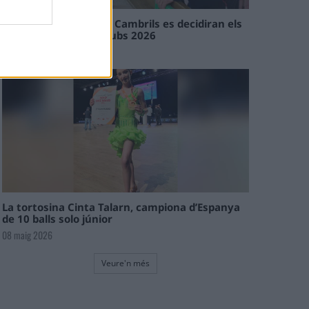
En les tirades de Flix i Cambrils es decidiran els
campions de l’Interclubs 2026
08 maig 2026
La tortosina Cinta Talarn, campiona d’Espanya
de 10 balls solo júnior
08 maig 2026
Veure'n més