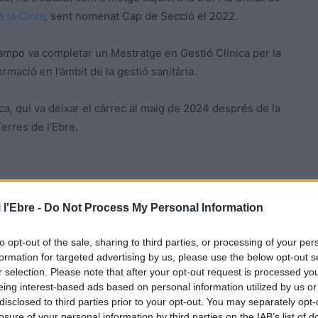
 la Cinta
, sent nomenat Cap de Secció el 2022.
ampo va completar un Mestratge en Gestió Clínica per la
rmació en l’àmbit de la gestió sanitària.
, qui va deixar el càrrec al maig de 2024 després de la
Terres de l’Ebre.
 l'Ebre -
Do Not Process My Personal Information
to opt-out of the sale, sharing to third parties, or processing of your per
formation for targeted advertising by us, please use the below opt-out s
r selection. Please note that after your opt-out request is processed y
eing interest-based ads based on personal information utilized by us or
Article següent
disclosed to third parties prior to your opt-out. You may separately opt-
El Departament d’Agricultura impulsa tallers adreçats
losure of your personal information by third parties on the IAB’s list of