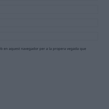
Nom:*
Email:*
Lloc
web:
 web en aquest navegador per a la propera vegada que