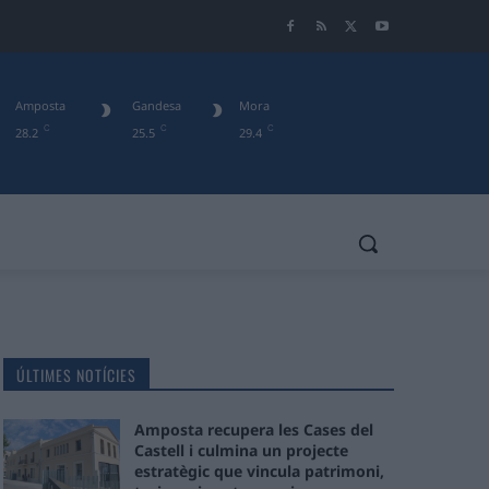
Amposta
Gandesa
Mora
C
C
C
28.2
25.5
29.4
ÚLTIMES NOTÍCIES
Amposta recupera les Cases del
Castell i culmina un projecte
estratègic que vincula patrimoni,