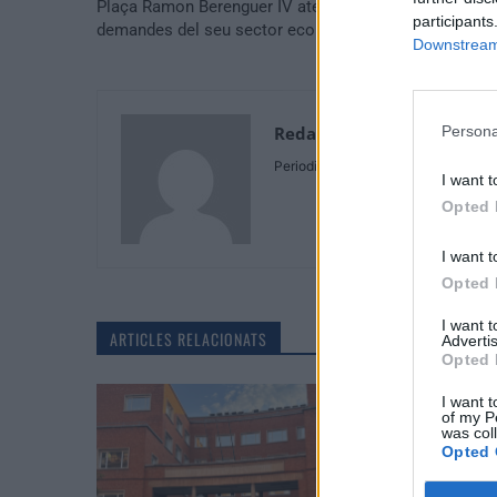
Plaça Ramon Berenguer IV atenent les necessitats i
participants
demandes del seu sector econòmic i social
Downstream 
Persona
Redaccio
Periodistes
I want t
Opted 
I want t
Opted 
I want 
ARTICLES RELACIONATS
Advertis
Opted 
I want t
of my P
was col
Opted 