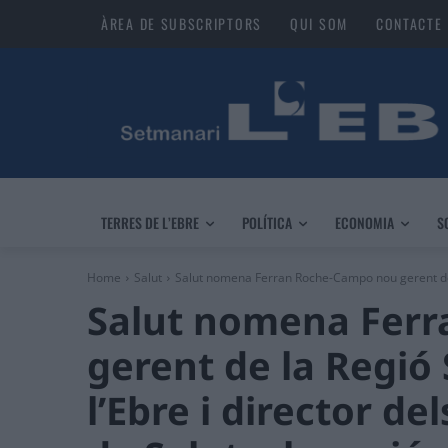
ÀREA DE SUBSCRIPTORS
QUI SOM
CONTACTE
TERRES DE L’EBRE
POLÍTICA
ECONOMIA
S
Home
Salut
Salut nomena Ferran Roche-Campo nou gerent de l
Salut nomena Fer
gerent de la Regió 
l’Ebre i director del