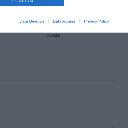
CONFIRM
Equipaments
Data Deletion
Data Access
Privacy Policy
atenció a les addiccions
Les alcaldies d’ERC de Tortosa i Amposta
es clíniques obertes
defensen el traspàs dels hospitals al
CatSalut