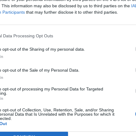
a pescadors artesanals de tonyina per millorar la
. This information may also be disclosed by us to third parties on the
IA
pesca i la manipulació d’aquest producte
Participants
that may further disclose it to other third parties.
l Data Processing Opt Outs
o opt-out of the Sharing of my personal data.
In
o opt-out of the Sale of my Personal Data.
In
to opt-out of processing my Personal Data for Targeted
ing.
In
o opt-out of Collection, Use, Retention, Sale, and/or Sharing
ersonal Data that Is Unrelated with the Purposes for which it
lected.
Out