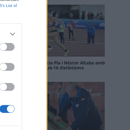
B’s List of
Paula Sintorres, Patrícia Pla i Néstor Altaba amb
la selecció catalana sub-16 d’atletisme
08 maig 2026