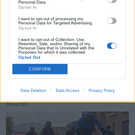
Personal Data.
Opted In
I want to opt-out of processing my
Personal Data for Targeted Advertising.
Opted In
I want to opt-out of Collection, Use,
Retention, Sale, and/or Sharing of my
Personal Data that Is Unrelated with the
Purposes for which it was collected.
Opted Out
CONFIRM
Data Deletion
Data Access
Privacy Policy
La Cursa de l’Aldea segona d’etiqueta d’or de la
Running Sèries Terres de l’Ebre
09 maig 2026