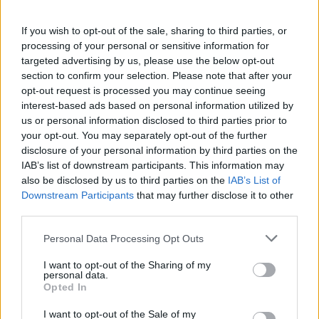
7 d'agost de 2026
If you wish to opt-out of the sale, sharing to third parties, or
Amposta recupera les Cases del Castell
processing of your personal or sensitive information for
i culmina un projecte estratègic que
vincula patrimoni, turisme i
targeted advertising by us, please use the below opt-out
gastronomia
section to confirm your selection. Please note that after your
opt-out request is processed you may continue seeing
6 d'agost de 2026
interest-based ads based on personal information utilized by
Els vestits de paper guanyen força
us or personal information disclosed to third parties prior to
enguany amb més modistes i gairebé
your opt-out. You may separately opt-out of the further
40 peces a concurs
disclosure of your personal information by third parties on the
31 de juliol de 2026
IAB’s list of downstream participants. This information may
also be disclosed by us to third parties on the
IAB’s List of
Downstream Participants
that may further disclose it to other
“L’eclipsi serà una oportunitat també
third parties.
per a gaudir de les Festes Majors
d’Amposta”
Personal Data Processing Opt Outs
31 de juliol de 2026
I want to opt-out of the Sharing of my
personal data.
Carrega més
Opted In
I want to opt-out of the Sale of my