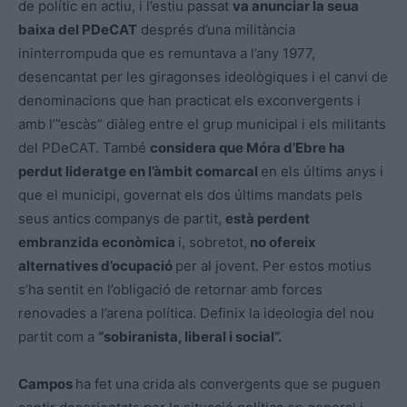
de polític en actiu, i l’estiu passat
va anunciar la seua
baixa del PDeCAT
després d’una militància
ininterrompuda que es remuntava a l’any 1977,
desencantat per les giragonses ideològiques i el canvi de
denominacions que han practicat els exconvergents i
amb l’”escàs” diàleg entre el grup municipal i els militants
del PDeCAT. També
considera que Móra d’Ebre ha
perdut lideratge en l’àmbit comarcal
en els últims anys i
que el municipi, governat els dos últims mandats pels
seus antics companys de partit,
està perdent
embranzida econòmica
i, sobretot,
no ofereix
alternatives d’ocupació
per al jovent. Per estos motius
s’ha sentit en l’obligació de retornar amb forces
renovades a l’arena política. Definix la ideologia del nou
partit com a
“sobiranista, liberal i social”.
Campos
ha fet una crida als convergents que se puguen