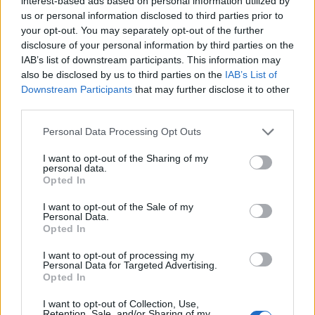
interest-based ads based on personal information utilized by
us or personal information disclosed to third parties prior to
ÚLTIMES NOTÍCIES
your opt-out. You may separately opt-out of the further
disclosure of your personal information by third parties on the
IAB’s list of downstream participants. This information may
Blaumut lidera el cartell musical de les
also be disclosed by us to third parties on the
IAB’s List of
Festes
Downstream Participants
that may further disclose it to other
31 de juliol de 2026
third parties.
Personal Data Processing Opt Outs
Caçadors de subvencions
I want to opt-out of the Sharing of my
30 de juliol de 2026
personal data.
Opted In
I want to opt-out of the Sale of my
Personal Data.
Amposta viurà unes festes amb més
Opted In
de 200 actes i l’expectació per l’eclipsi
I want to opt-out of processing my
31 de juliol de 2026
Personal Data for Targeted Advertising.
Opted In
I want to opt-out of Collection, Use,
Només 3 de cada 10 turistes visiten la
Retention, Sale, and/or Sharing of my