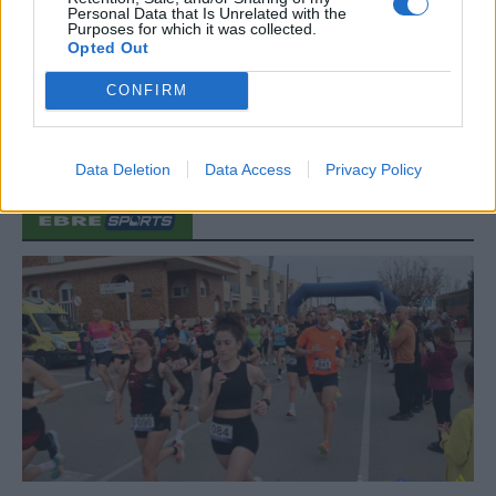
regió de l’Ebre durant juliol i agost
Personal Data that Is Unrelated with the
Purposes for which it was collected.
31 de juliol de 2026
Opted Out
CONFIRM
Carrega més
Data Deletion
Data Access
Privacy Policy