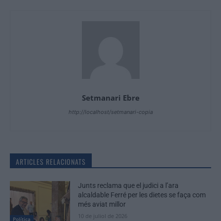
Setmanari Ebre
http://localhost/setmanari-copia
ARTICLES RELACIONATS
Junts reclama que el judici a l’ara
alcaldable Ferré per les dietes se faça com
més aviat millor
10 de juliol de 2026
Política