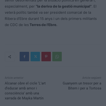
sentir desorientats per la situació política en general i,
especialment, per
“la deriva de la gestió municipal”
. El
veterà polític també va ser president comarcal de la
Ribera d’Ebre durant 15 anys i un dels primers militants
de CDC de les
Terres de l’Ebre.
Article anterior
Article següent
Alcanar obre el cicle ‘L’art
Guanyem un tresor per a
d’educar amb amor i
Bítem i per a Tortosa
consciència’ amb una
xarrada de Mayka Martín