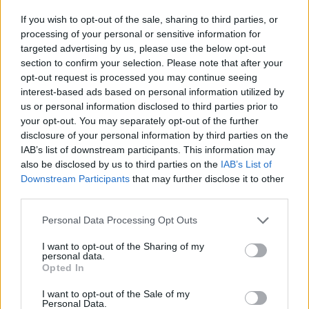
If you wish to opt-out of the sale, sharing to third parties, or
processing of your personal or sensitive information for
Llo
targeted advertising by us, please use the below opt-out
we
section to confirm your selection. Please note that after your
Deseu el meu nom, el correu electrònic i el lloc web en
opt-out request is processed you may continue seeing
aquest navegador per a la propera vegada que comenti.
interest-based ads based on personal information utilized by
us or personal information disclosed to third parties prior to
your opt-out. You may separately opt-out of the further
disclosure of your personal information by third parties on the
IAB’s list of downstream participants. This information may
also be disclosed by us to third parties on the
IAB’s List of
Downstream Participants
that may further disclose it to other
third parties.
ÚLTIMES NOTÍCIES
Personal Data Processing Opt Outs
L’Ajuntament de Tortosa amplia el
I want to opt-out of the Sharing of my
termini de les obres de l’aparcament
personal data.
dels terrenys de Renfe per les altes
Opted In
temperatures
7 d'agost de 2026
I want to opt-out of the Sale of my
Personal Data.