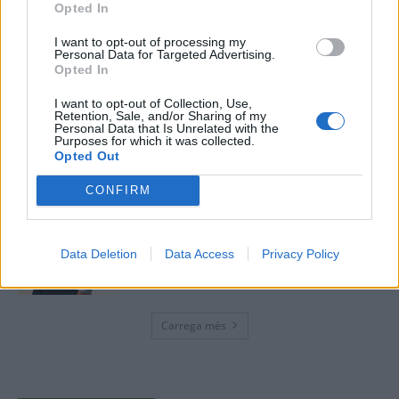
Opted In
Amposta recupera les Cases del Castell
i culmina un projecte estratègic que
I want to opt-out of processing my
vincula patrimoni, turisme i
Personal Data for Targeted Advertising.
gastronomia
Opted In
6 d'agost de 2026
I want to opt-out of Collection, Use,
Retention, Sale, and/or Sharing of my
Els vestits de paper guanyen força
Personal Data that Is Unrelated with the
enguany amb més modistes i gairebé
Purposes for which it was collected.
Opted Out
40 peces a concurs
31 de juliol de 2026
CONFIRM
“L’eclipsi serà una oportunitat també
per a gaudir de les Festes Majors
Data Deletion
Data Access
Privacy Policy
d’Amposta”
31 de juliol de 2026
Carrega més