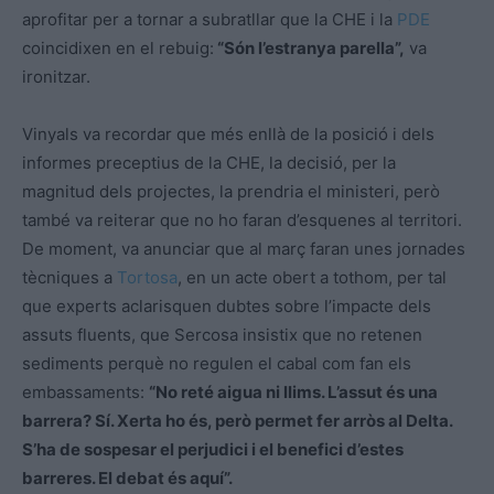
aprofitar per a tornar a subratllar que la CHE i la
PDE
coincidixen en el rebuig:
“Són l’estranya parella”,
va
ironitzar.
Vinyals va recordar que més enllà de la posició i dels
informes preceptius de la CHE, la decisió, per la
magnitud dels projectes, la prendria el ministeri, però
també va reiterar que no ho faran d’esquenes al territori.
De moment, va anunciar que al març faran unes jornades
tècniques a
Tortosa
, en un acte obert a tothom, per tal
que experts aclarisquen dubtes sobre l’impacte dels
assuts fluents, que Sercosa insistix que no retenen
sediments perquè no regulen el cabal com fan els
embassaments:
“No reté aigua ni llims. L’assut és una
barrera? Sí. Xerta ho és, però permet fer arròs al Delta.
S’ha de sospesar el perjudici i el benefici d’estes
barreres. El debat és aquí”.