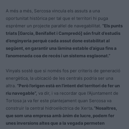
A més a més, Sercosa vincula els assuts a una
oportunitat històrica per tal que el territori hi puga
esprémer un projecte paral·lel de navegabilitat.
“Els punts
triats [Garcia, Benifallet i Campredó] són fruit d’estudis
d’enginyeria perquè cada assut done estabilitat al
següent, en garantir una làmina estable d’aigua fins a
l’anomenada coa de recés i un sistema esglaonat.”
Vinyals sosté que si només fos per criteris de generació
energètica, la ubicació de les centrals podria ser una
altra.
“Però l’origen està en l’intent del territori de fer un
riu navegable”,
va dir, i va recordar que l’Ajuntament de
Tortosa ja va fer este plantejament quan Sercosa va
construir la central hidroelèctrica de Xerta
. “Nosaltres,
que som una empresa amb ànim de lucre, podem fer
unes inversions altes que a la vegada permeten