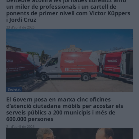
Deltebre acollirà les jornades EbreBizz amb
un miler de professionals i un cartell de
ponents de primer nivell com Victor Küppers
i Jordi Cruz
23 d'abril de 2026
Societat
El Govern posa en marxa cinc oficines
d’atenció ciutadana mòbils per acostar els
serveis públics a 200 municipis i més de
600.000 persones
21 d'abril de 2026