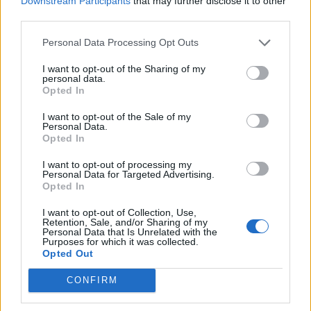
Downstream Participants
that may further disclose it to other
third parties.
Personal Data Processing Opt Outs
I want to opt-out of the Sharing of my
Societat
personal data.
Els municipis costaners sol·liciten 6.285
Opted In
serveis per a la temporada de platja
I want to opt-out of the Sale of my
13 d'abril de 2026
Personal Data.
Opted In
I want to opt-out of processing my
Personal Data for Targeted Advertising.
Opted In
I want to opt-out of Collection, Use,
Retention, Sale, and/or Sharing of my
Personal Data that Is Unrelated with the
Purposes for which it was collected.
Opted Out
Societat
CONFIRM
Agricultura enllesteix les obres de 25 camins
del Penedès i les Terres de l’Ebre afectats per