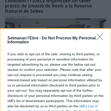
L’Al·licient i l’IDECE organitzen un taller
pràctic de creació de Reels a la Reserva
Natural de Sebes
16 d'abril de 2026
Setmanari l'Ebre -
Do Not Process My Personal
Information
If you wish to opt-out of the sale, sharing to third parties, or
processing of your personal or sensitive information for
targeted advertising by us, please use the below opt-out
Societat
section to confirm your selection. Please note that after your
L’Aldea dona la benvinguda als catorze
opt-out request is processed you may continue seeing
nadons nascuts el 2025
interest-based ads based on personal information utilized by
us or personal information disclosed to third parties prior to
13 d'abril de 2026
your opt-out. You may separately opt-out of the further
disclosure of your personal information by third parties on the
IAB’s list of downstream participants. This information may
also be disclosed by us to third parties on the
IAB’s List of