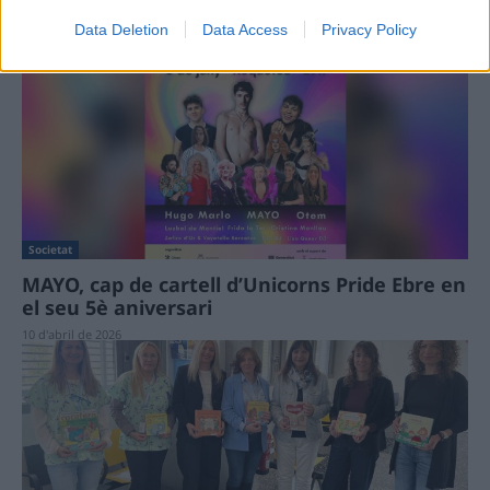
les danes
Data Deletion
Data Access
Privacy Policy
10 d'abril de 2026
Societat
MAYO, cap de cartell d’Unicorns Pride Ebre en
el seu 5è aniversari
10 d'abril de 2026