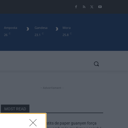
Amposta
Gandesa
Mora
C
C
C
26
23.1
25.8
- Advertisment -
MOST READ
Els vestits de paper guanyen força