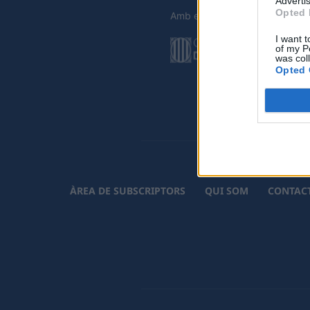
Advertis
Opted 
Amb el suport de
I want t
of my P
was col
Opted 
ÀREA DE SUBSCRIPTORS
QUI SOM
CONTAC