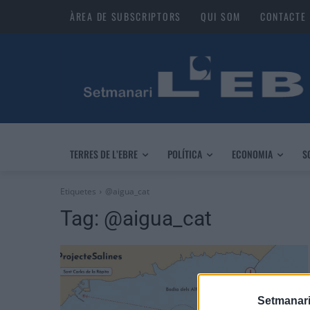
ÀREA DE SUBSCRIPTORS
QUI SOM
CONTACTE
TERRES DE L’EBRE
POLÍTICA
ECONOMIA
S
Etiquetes
@aigua_cat
Tag:
@aigua_cat
Setmanari