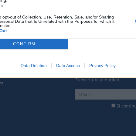
ing.
In
Associat
o opt-out of Collection, Use, Retention, Sale, and/or Sharing
ersonal Data that Is Unrelated with the Purposes for which it
lected.
Out
CONFIRM
Data Deletion
Data Access
Privacy Policy
Subscriu-te al butlletí
TE
Si continu