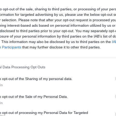
to opt-out of the sale, sharing to third parties, or processing of your per
formation for targeted advertising by us, please use the below opt-out s
r selection. Please note that after your opt-out request is processed y
Societat
eing interest-based ads based on personal information utilized by us or
Els dubtes sobre el futur moll d’Infosa
disclosed to third parties prior to your opt-out. You may separately opt-
als Alfacs, a la portada de l’edició en
losure of your personal information by third parties on the IAB’s list of
paper del Setmanari L’EBRE
. This information may also be disclosed by us to third parties on the
IA
Participants
that may further disclose it to other third parties.
O.M.J
-
19 d'octubre de 2021
0
l Data Processing Opt Outs
o opt-out of the Sharing of my personal data.
In
o opt-out of the Sale of my Personal Data.
In
to opt-out of processing my Personal Data for Targeted