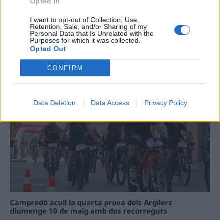
Opted In
I want to opt-out of Collection, Use,
Retention, Sale, and/or Sharing of my
Personal Data that Is Unrelated with the
Purposes for which it was collected.
Opted Out
La Cursa de l’Aldea segona d’etiqueta d’or de la
Running Sèries Terres de l’Ebre
CONFIRM
09 maig 2026
Data Deletion
Data Access
Privacy Policy
Campredó acull la quarta prova dels Argilers
diumenge 10 de maig amb dos recorreguts