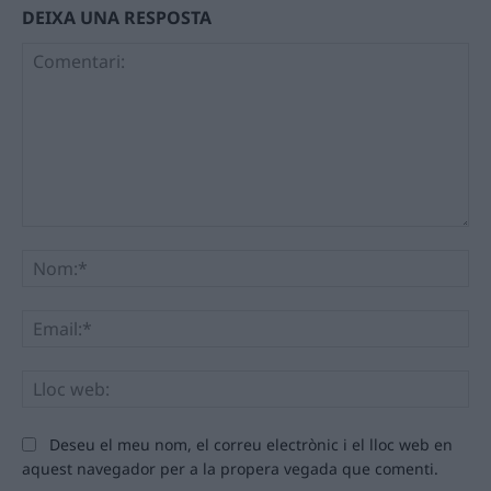
DEIXA UNA RESPOSTA
Comentari:
No
Ema
Llo
we
Deseu el meu nom, el correu electrònic i el lloc web en
aquest navegador per a la propera vegada que comenti.