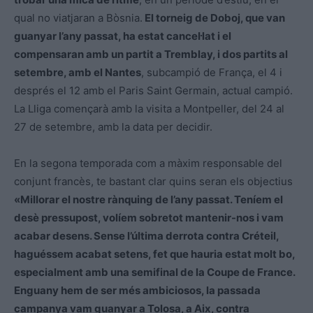
qual no viatjaran a Bòsnia.
El torneig de Doboj, que van
guanyar l’any passat, ha estat cancel·lat i el
compensaran amb un partit a Tremblay, i dos partits al
setembre, amb el Nantes
, subcampió de França, el 4 i
després el 12 amb el Paris Saint Germain, actual campió.
La Lliga començarà amb la visita a Montpeller, del 24 al
27 de setembre, amb la data per decidir.
En la segona temporada com a màxim responsable del
conjunt francès, te bastant clar quins seran els objectius
«Millorar el nostre rànquing de l’any passat. Teníem el
desè pressupost, volíem sobretot mantenir-nos i vam
acabar desens. Sense l’última derrota contra Créteil,
haguéssem acabat setens, fet que hauria estat molt bo,
especialment amb una semifinal de la Coupe de France.
Enguany hem de ser més ambiciosos, la passada
campanya vam guanyar a Tolosa, a Aix, contra