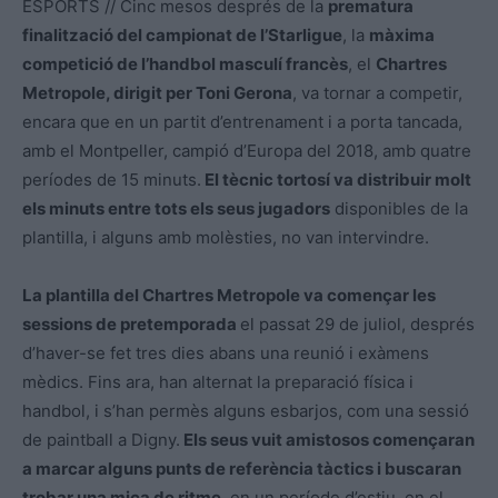
ESPORTS // Cinc mesos després de la
prematura
finalització del campionat de l’Starligue
, la
màxima
competició de l’handbol masculí francès
, el
Chartres
Metropole, dirigit per Toni Gerona
, va tornar a competir,
encara que en un partit d’entrenament i a porta tancada,
amb el Montpeller, campió d’Europa del 2018, amb quatre
períodes de 15 minuts.
El tècnic tortosí va distribuir molt
els minuts entre tots els seus jugadors
disponibles de la
plantilla, i alguns amb molèsties, no van intervindre.
La plantilla del Chartres Metropole va començar les
sessions de pretemporada
el passat 29 de juliol, després
d’haver-se fet tres dies abans una reunió i exàmens
mèdics. Fins ara, han alternat la preparació física i
handbol, i s’han permès alguns esbarjos, com una sessió
de paintball a Digny.
Els seus vuit amistosos començaran
a marcar alguns punts de referència tàctics i buscaran
trobar una mica de ritme
, en un període d’estiu, en el