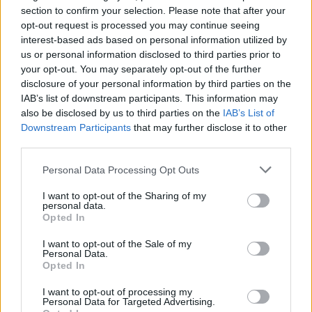
enguany amb més modistes i gairebé
section to confirm your selection. Please note that after your
40 peces a concurs
opt-out request is processed you may continue seeing
31 de juliol de 2026
interest-based ads based on personal information utilized by
us or personal information disclosed to third parties prior to
your opt-out. You may separately opt-out of the further
“L’eclipsi serà una oportunitat també
disclosure of your personal information by third parties on the
per a gaudir de les Festes Majors
d’Amposta”
IAB’s list of downstream participants. This information may
also be disclosed by us to third parties on the
IAB’s List of
31 de juliol de 2026
Downstream Participants
that may further disclose it to other
third parties.
Carrega més
Personal Data Processing Opt Outs
I want to opt-out of the Sharing of my
personal data.
Opted In
I want to opt-out of the Sale of my
Personal Data.
Opted In
I want to opt-out of processing my
Personal Data for Targeted Advertising.