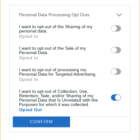
third parties.
Deseu el meu nom, el correu electrònic i el lloc web en
aquest navegador per a la propera vegada que comenti.
Personal Data Processing Opt Outs
I want to opt-out of the Sharing of my
personal data.
Opted In
I want to opt-out of the Sale of my
Personal Data.
Opted In
ÚLTIMES NOTÍCIES
I want to opt-out of processing my
Personal Data for Targeted Advertising.
Amposta recupera les Cases del Castell
Opted In
i culmina un projecte estratègic que
vincula patrimoni, turisme i
I want to opt-out of Collection, Use,
Retention, Sale, and/or Sharing of my
gastronomia
Personal Data that Is Unrelated with the
6 d'agost de 2026
Purposes for which it was collected.
Opted Out
Els vestits de paper guanyen força
CONFIRM
enguany amb més modistes i gairebé
40 peces a concurs
31 de juliol de 2026