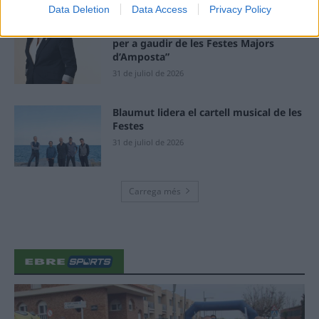
Data Deletion
Data Access
Privacy Policy
“L’eclipsi serà una oportunitat també
per a gaudir de les Festes Majors
d’Amposta”
31 de juliol de 2026
Blaumut lidera el cartell musical de les
Festes
31 de juliol de 2026
Carrega més