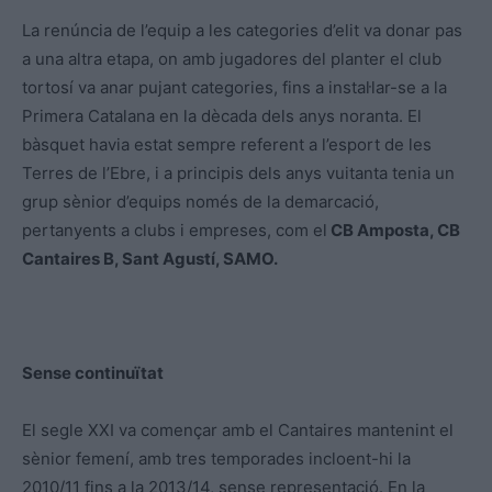
La renúncia de l’equip a les categories d’elit va donar pas
a una altra etapa, on amb jugadores del planter el club
tortosí va anar pujant categories, fins a instal·lar-se a la
Primera Catalana en la dècada dels anys noranta. El
bàsquet havia estat sempre referent a l’esport de les
Terres de l’Ebre, i a principis dels anys vuitanta tenia un
grup sènior d’equips només de la demarcació,
pertanyents a clubs i empreses, com el
CB Amposta, CB
Cantaires B, Sant Agustí, SAMO.
Sense continuïtat
El segle XXI va començar amb el Cantaires mantenint el
sènior femení, amb tres temporades incloent-hi la
2010/11 fins a la 2013/14, sense representació. En la