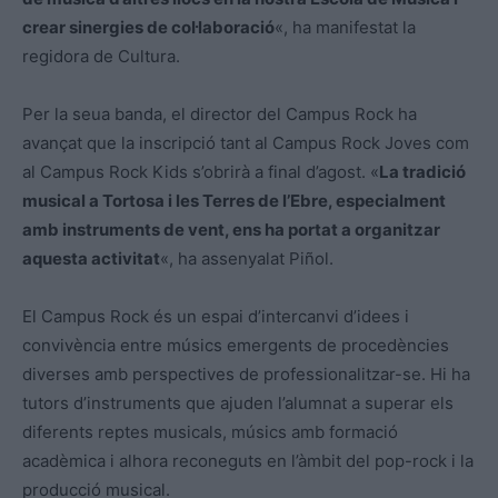
crear sinergies de col·laboració
«, ha manifestat la
regidora de Cultura.
Per la seua banda, el director del Campus Rock ha
avançat que la inscripció tant al Campus Rock Joves com
al Campus Rock Kids s’obrirà a final d’agost. «
La tradició
musical a Tortosa i les Terres de l’Ebre, especialment
amb instruments de vent, ens ha portat a organitzar
aquesta activitat
«, ha assenyalat Piñol.
El Campus Rock és un espai d’intercanvi d’idees i
convivència entre músics emergents de procedències
diverses amb perspectives de professionalitzar-se. Hi ha
tutors d’instruments que ajuden l’alumnat a superar els
diferents reptes musicals, músics amb formació
acadèmica i alhora reconeguts en l’àmbit del pop-rock i la
producció musical.