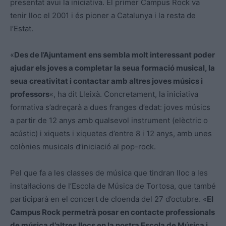
presentat avui la iniciativa. El primer Campus Rock va
tenir lloc el 2001 i és pioner a Catalunya i la resta de
l’Estat.
«
Des de l’Ajuntament ens sembla molt interessant poder
ajudar els joves a completar la seua formació musical, la
seua creativitat i contactar amb altres joves músics i
professors
«, ha dit Lleixà. Concretament, la iniciativa
formativa s’adreçarà a dues franges d’edat: joves músics
a partir de 12 anys amb qualsevol instrument (elèctric o
acústic) i xiquets i xiquetes d’entre 8 i 12 anys, amb unes
colònies musicals d’iniciació al pop-rock.
Pel que fa a les classes de música que tindran lloc a les
instal·lacions de l’Escola de Música de Tortosa, que també
participarà en el concert de cloenda del 27 d’octubre. «
El
Campus Rock permetrà posar en contacte professionals
de música d’altres llocs en la nostra Escola de Música i