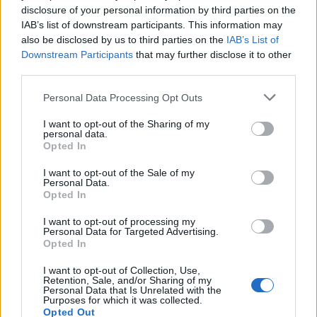
i culmina un projecte estratègic que
disclosure of your personal information by third parties on the
vincula patrimoni, turisme i
IAB’s list of downstream participants. This information may
gastronomia
also be disclosed by us to third parties on the
IAB’s List of
6 d'agost de 2026
Downstream Participants
that may further disclose it to other
third parties.
Els vestits de paper guanyen força
enguany amb més modistes i gairebé
Personal Data Processing Opt Outs
40 peces a concurs
31 de juliol de 2026
I want to opt-out of the Sharing of my
personal data.
Opted In
“L’eclipsi serà una oportunitat també
per a gaudir de les Festes Majors
I want to opt-out of the Sale of my
Personal Data.
d’Amposta”
Opted In
31 de juliol de 2026
I want to opt-out of processing my
Personal Data for Targeted Advertising.
Blaumut lidera el cartell musical de les
Opted In
Festes
31 de juliol de 2026
I want to opt-out of Collection, Use,
Retention, Sale, and/or Sharing of my
Personal Data that Is Unrelated with the
Purposes for which it was collected.
Opted Out