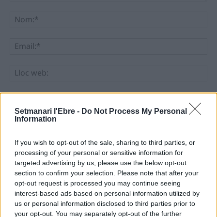
Comentari:
No
Ema
Llo
we
Deseu el meu nom, el correu electrònic i el lloc web en
aquest navegador per a la propera vegada que comenti.
Setmanari l'Ebre -
Do Not Process My Personal
Information
If you wish to opt-out of the sale, sharing to third parties, or
processing of your personal or sensitive information for
targeted advertising by us, please use the below opt-out
section to confirm your selection. Please note that after your
opt-out request is processed you may continue seeing
ÚLTIMES NOTÍCIES
interest-based ads based on personal information utilized by
us or personal information disclosed to third parties prior to
Amposta recupera les Cases del Castell
your opt-out. You may separately opt-out of the further