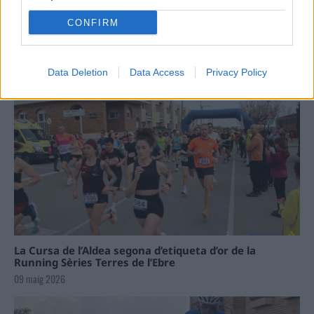
Carrega més
CONFIRM
Data Deletion
Data Access
Privacy Policy
La Cursa de l’Aldea segona d’etiqueta d’or de la
Running Sèries Terres de l’Ebre
09 maig 2026